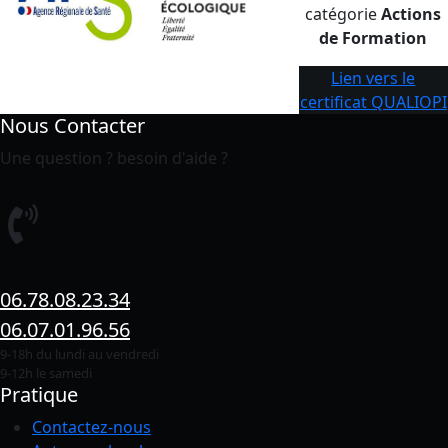
catégorie
Actions
de Formation
Lien vers le
certificat QUALIOPI
Nous Contacter
Une question ? besoin d'aide ?
06.78.08.23.34
06.07.01.96.56
9-18h du lundi au vendredi
9-12h le samedi
Pratique
Contactez-nous