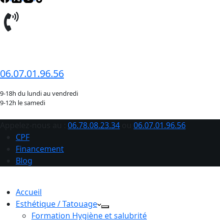
06.78.08.23.34
06.07.01.96.56
9-18h du lundi au vendredi
9-12h le samedi
Appelez-nous au :
06.78.08.23.34
ou
06.07.01.96.56
CPF
Financement
Blog
Accueil
Esthétique / Tatouage
Formation Hygiène et salubrité