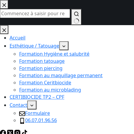
Passer
au
contenu
Aucun
résultat
Accueil
Esthétique / Tatouage
Formation Hygiène et salubrité
Formation tatouage
Formation piercing
Formation au maquillage permanent
Formation Ceritbiocide
Formation au microblading
CERTIBIOCIDE TP2 – CPF
Contact
Formulaire
06.07.01.96.56