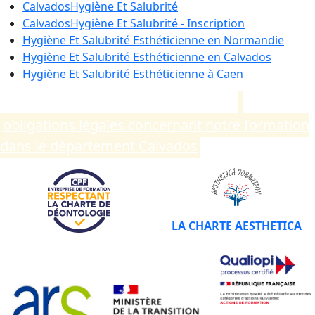
Calvados
Hygiène Et Salubrité
Calvados
Hygiène Et Salubrité - Inscription
Hygiène Et Salubrité Esthéticienne en
Normandie
Hygiène Et Salubrité Esthéticienne en
Calvados
Hygiène Et Salubrité Esthéticienne à
Caen
Compléments d’informations sur les
obligations légales concernant notre formation
dans le département Calvados
.
LA CHARTE AESTHETICA