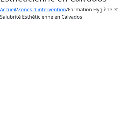
Accueil
/
Zones d'intervention
/
Formation Hygiène et
Salubrité Esthéticienne en Calvados
Aesthetica Formation propose un apprentissage
des règles d’hygiène et de salubrité en Calvados,
à destination des esthéticiennes pratiquant le
tatouage, le perçage et le maquillage
permanent. En France, les esthéticiennes qui
pratiquent le tatouage, le perçage et le
maquillage permanent doivent obligatoirement
suivre une
formation
en
hygiène et salubrité
pour prévenir les infections et la propagation de
maladies.
La pratique du tatouage, du perçage et du
maquillage permanent par les esthéticiennes en
France nécessite obligatoirement une maîtrise