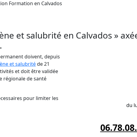
ption Formation en Calvados
rmation en
Hygiène et Salubrité
en Calvados. En
ubrité
et pour garantir la sécurité de votre clientè
iène et salubrité en Calvados » axé
.
 permanent doivent, depuis
ène et salubrité
de 21
vités et doit être validée
e régionale de santé
INSCRIPTION da
cessaires pour limiter les
du l
06.78.08