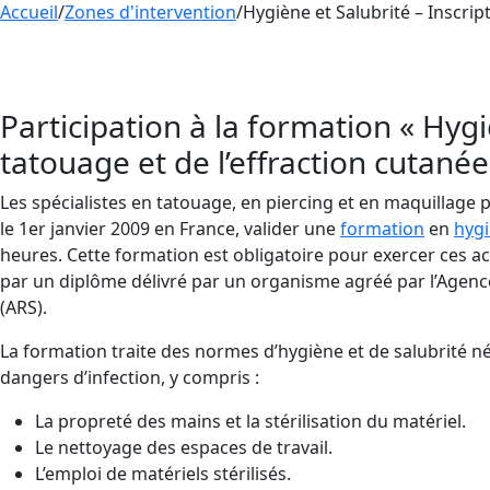
Accueil
/
Zones d'intervention
/
Hygiène et Salubrité – Inscri
Inscrivez-vous à nos prochaines sessions de Fo
pour parfaire les pratiques clés en
hygiène et sal
Participation à la formation « Hyg
tatouage et de l’effraction cutanée
Les spécialistes en tatouage, en piercing et en maquillage
le 1er janvier 2009 en France, valider une
formation
en
hygi
heures. Cette formation est obligatoire pour exercer ces acti
par un diplôme délivré par un organisme agréé par l’Agenc
(ARS).
La formation traite des normes d’hygiène et de salubrité né
dangers d’infection, y compris :
La propreté des mains et la stérilisation du matériel.
Le nettoyage des espaces de travail.
L’emploi de matériels stérilisés.