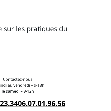
gagez-vous avec AESTHETICA FORMATION
le.
e sur les pratiques du
ns le département Calvados
Contactez-nous
undi au vendredi – 9-18h
le samedi – 9-12h
.23.34
06.07.01.96.56