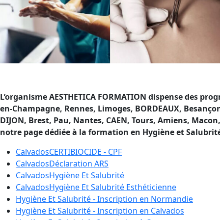
L’organisme AESTHETICA FORMATION dispense des program
en-Champagne, Rennes, Limoges, BORDEAUX, Besançon, Le h
DIJON, Brest, Pau, Nantes, CAEN, Tours, Amiens, Macon,
notre page dédiée à la formation en Hygiène et Salubrit
Calvados
CERTIBIOCIDE - CPF
Calvados
Déclaration ARS
Calvados
Hygiène Et Salubrité
Calvados
Hygiène Et Salubrité Esthéticienne
Hygiène Et Salubrité - Inscription en
Normandie
Hygiène Et Salubrité - Inscription en
Calvados