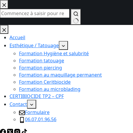
Passer
au
contenu
Aucun
résultat
Accueil
Esthétique / Tatouage
Formation Hygiène et salubrité
Formation tatouage
Formation piercing
Formation au maquillage permanent
Formation Ceritbiocide
Formation au microblading
CERTIBIOCIDE TP2 – CPF
Contact
Formulaire
06.07.01.96.56