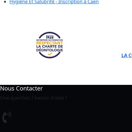
Hygiène Et Salubrité - Inscription à
Caen
LA 
Nous Contacter
Une question ? besoin d'aide ?