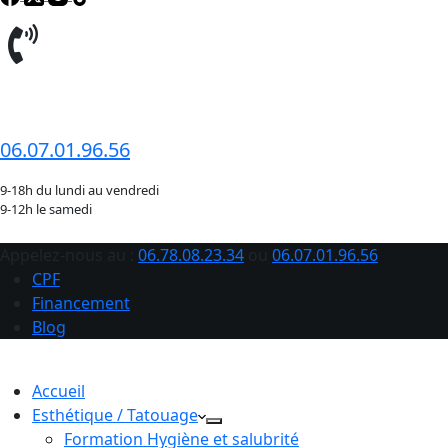
06.78.08.23.34
06.07.01.96.56
9-18h du lundi au vendredi
9-12h le samedi
Appelez-nous au :
06.78.08.23.34
ou
06.07.01.96.56
CPF
Financement
Blog
Accueil
Esthétique / Tatouage
Formation Hygiène et salubrité