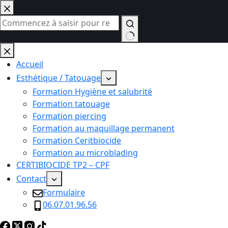
Passer
au
contenu
Aucun
résultat
Accueil
Esthétique / Tatouage
Formation Hygiène et salubrité
Formation tatouage
Formation piercing
Formation au maquillage permanent
Formation Ceritbiocide
Formation au microblading
CERTIBIOCIDE TP2 – CPF
Contact
Formulaire
06.07.01.96.56