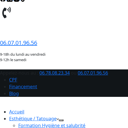
06.78.08.23.34
06.07.01.96.56
9-18h du lundi au vendredi
9-12h le samedi
Appelez-nous au :
06.78.08.23.34
ou
06.07.01.96.56
CPF
Financement
Blog
Accueil
Esthétique / Tatouage
Formation Hygiène et salubrité