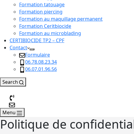
Formation tatouage
Formation piercing
Formation au maquillage permanent
Formation Ceritbiocide
Formation au microblading
CERTIBIOCIDE TP2 – CPF
Contact
Formulaire
06.78.08.23.34
06.07.01.96.56
Search
Menu
Politique de confidential