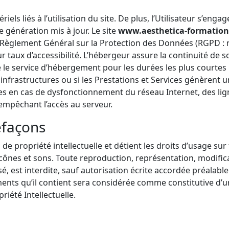
 liés à l’utilisation du site. De plus, l’Utilisateur s’engag
 génération mis à jour. Le site
www.aesthetica-formation
èglement Général sur la Protection des Données (RGPD : n
ur taux d’accessibilité. L’hébergeur assure la continuité de s
pre le service d’hébergement pour les durées les plus court
 infrastructures ou si les Prestations et Services génèrent 
les en cas de dysfonctionnement du réseau Internet, des li
mpêchant l’accès au serveur.
refaçons
 de propriété intellectuelle et détient les droits d’usage sur 
cônes et sons. Toute reproduction, représentation, modifica
sé, est interdite, sauf autorisation écrite accordée préalab
léments qu’il contient sera considérée comme constitutive 
riété Intellectuelle.