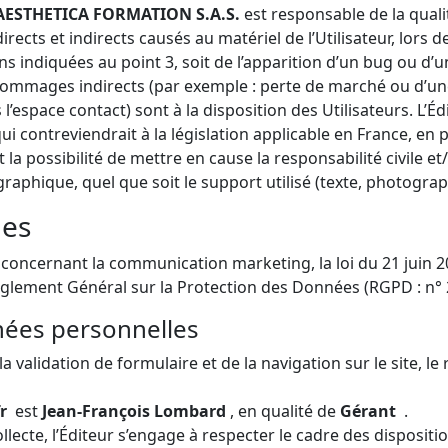
AESTHETICA FORMATION S.A.S.
est responsable de la qualit
s et indirects causés au matériel de l’Utilisateur, lors de l
ns indiquées au point 3, soit de l’apparition d’un bug ou d’u
mmages indirects (par exemple : perte de marché ou d’une c
l’espace contact) sont à la disposition des Utilisateurs. L’É
ontreviendrait à la législation applicable en France, en par
la possibilité de mettre en cause la responsabilité civile e
raphique, quel que soit le support utilisé (texte, photograp
les
ns concernant la communication marketing, la loi du 21 juin
Règlement Général sur la Protection des Données (RGPD : n° 
nées personnelles
a validation de formulaire et de la navigation sur le site, 
fr
est
Jean-François Lombard
, en qualité de
Gérant
.
lecte, l’Éditeur s’engage à respecter le cadre des dispositi