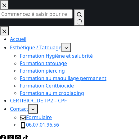
Passer
au
contenu
Aucun
résultat
Accueil
Esthétique / Tatouage
Formation Hygiène et salubrité
Formation tatouage
Formation piercing
Formation au maquillage permanent
Formation Ceritbiocide
Formation au microblading
CERTIBIOCIDE TP2 – CPF
Contact
Formulaire
06.07.01.96.56