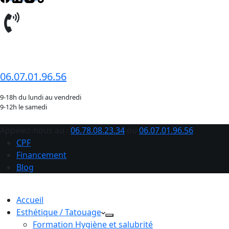
06.78.08.23.34
06.07.01.96.56
9-18h du lundi au vendredi
9-12h le samedi
Appelez-nous au :
06.78.08.23.34
ou
06.07.01.96.56
CPF
Financement
Blog
Accueil
Esthétique / Tatouage
Formation Hygiène et salubrité