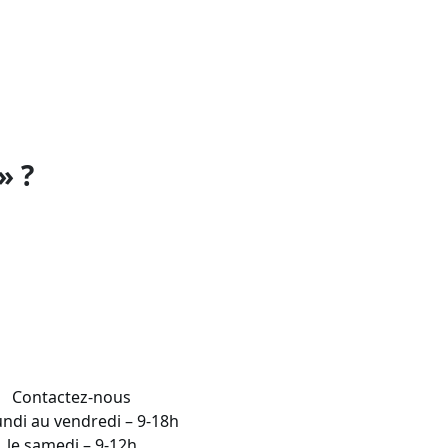
els du tatouage, du maquillage permanent
 santé des clients.
» ?
Contactez-nous
undi au vendredi – 9-18h
le samedi – 9-12h