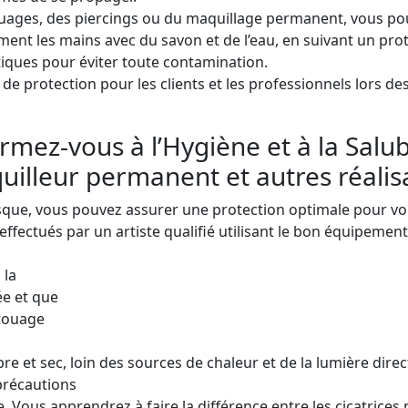
touages, des piercings ou du maquillage permanent, vous po
nt les mains avec du savon et de l’eau, en suivant un protoco
tiques pour éviter toute contamination.
 de protection pour les clients et les professionnels lors d
mez-vous à l’Hygiène et à la Salub
uilleur permanent et autres réalis
asque, vous pouvez assurer une protection optimale pour vo
nt effectués par un artiste qualifié utilisant le bon équipem
 la
ée et que
atouage
e et sec, loin des sources de chaleur et de la lumière direct
précautions
. Vous apprendrez à faire la différence entre les cicatrices n