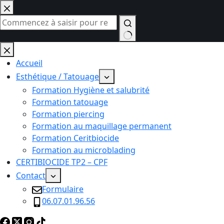
Passer
au
contenu
Aucun
résultat
Accueil
Esthétique / Tatouage
Formation Hygiène et salubrité
Formation tatouage
Formation piercing
Formation au maquillage permanent
Formation Ceritbiocide
Formation au microblading
CERTIBIOCIDE TP2 – CPF
Contact
Formulaire
06.07.01.96.56