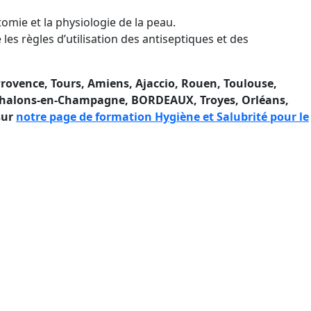
tomie et la physiologie de la peau.
es règles d’utilisation des antiseptiques et des
rovence, Tours, Amiens, Ajaccio
, Rouen, Toulouse,
, Chalons-en-Champagne, BORDEAUX, Troyes, Orléans,
sur
notre page de formation Hygiène et Salubrité pour le
s tatouteur ou pierceur.