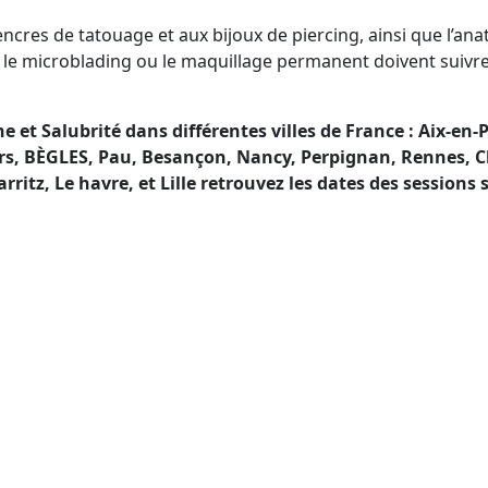
encres de tatouage et aux bijoux de piercing, ainsi que l’ana
 le microblading ou le maquillage permanent doivent suivre l
 Salubrité dans différentes villes de France : Aix-en-P
gers, BÈGLES, Pau, Besançon, Nancy, Perpignan, Rennes
ritz, Le havre, et Lille retrouvez les dates des sessions 
Salubrité en France si vous ête