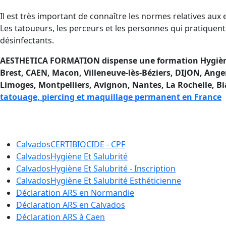
Il est très important de connaître les normes relatives aux 
Les tatoueurs, les perceurs et les personnes qui pratiquent
désinfectants.
AESTHETICA FORMATION dispense une formation Hygiène et
Brest, CAEN, Macon, Villeneuve-lès-Béziers, DIJON, An
Limoges, Montpelliers, Avignon, Nantes, La Rochelle, Biar
tatouage, piercing et maquillage permanent en France
Se former à l’Hygiène et à la 
Calvados
CERTIBIOCIDE - CPF
Calvados
Hygiène Et Salubrité
Calvados
Hygiène Et Salubrité - Inscription
Calvados
Hygiène Et Salubrité Esthéticienne
Déclaration ARS en
Normandie
Déclaration ARS en
Calvados
Déclaration ARS à
Caen