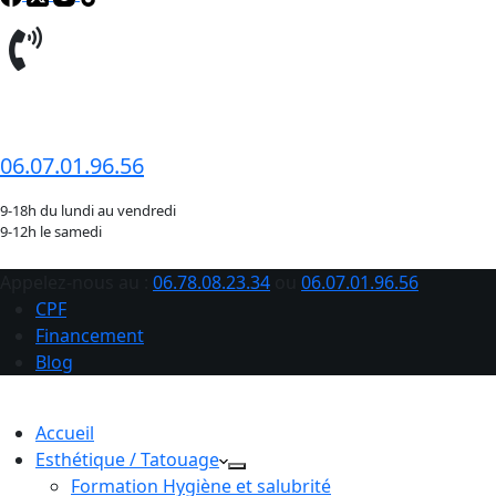
06.78.08.23.34
06.07.01.96.56
9-18h du lundi au vendredi
9-12h le samedi
Appelez-nous au :
06.78.08.23.34
ou
06.07.01.96.56
CPF
Financement
Blog
Accueil
Esthétique / Tatouage
Formation Hygiène et salubrité