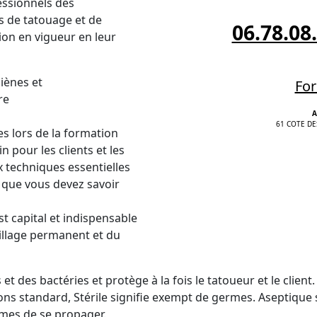
fessionnels des
s de tatouage et de
06.78.08
tion en vigueur en leur
iènes et
For
re
A
61 COTE DE
s lors de la formation
 pour les clients et les
 techniques essentielles
s que vous devez savoir
t capital et indispensable
illage permanent et du
 des bactéries et protège à la fois le tatoueur et le client.
ions standard, Stérile signifie exempt de germes. Aseptique
mes de se propager.