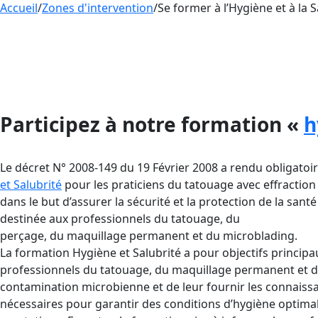
Accueil
/
Zones d'intervention
/
Se former à l’Hygiène et à la 
La
formation Hygiène et Salubrité
dispensée par 
et du piercing, car elle porte sur les normes d’h
Cette formation est essentielle pour toute perso
Participez à notre formation «
h
Le décret N° 2008-149 du 19 Février 2008 a rendu obligatoi
et Salubrité
pour les praticiens du tatouage avec effraction
dans le but d’assurer la sécurité et la protection de la santé 
destinée aux professionnels du tatouage, du
perçage, du maquillage permanent et du microblading.
La formation Hygiène et Salubrité a pour objectifs principau
professionnels du tatouage, du maquillage permanent et d
contamination microbienne et de leur fournir les connaiss
nécessaires pour garantir des conditions d’hygiène optimal