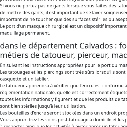
Si vous ne portez pas de gants lorsque vous faites des ta
de mettre des gants, il est important de se laver soigneuseme
important de ne toucher que des surfaces stériles ou asep
Le port d’un masque chirurgical est un dispositif important
maquillage permanent.
dans le département Calvados : for
métiers de tatoueur, pierceur, maq
En suivant les instructions appropriées pour le port du m
Les tatouages ​​et les piercings sont très sûrs lorsqu’ils so
casquette et un tablier.
Le tatoueur apprendra à vérifier que l’encre est conforme à
règlementation nationale, qu’elle est correctement étiquet
toutes les informations y figurent et que les produits de t
sont bien stériles jusqu’à leur utilisation.
Les bouteilles d’encre seront stockées dans un endroit propr
Vous apprendrez les soins post-tatouage à domicile et les 
à respecter ainsi que les activités à éviter après un tatouage