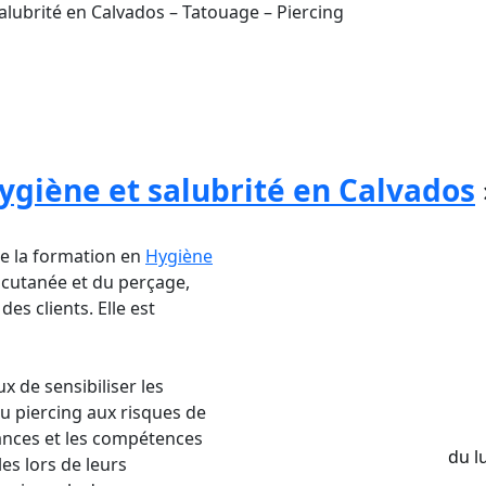
Salubrité en Calvados – Tatouage – Piercing
Aesthetica est essentielle pour les professionn
ygiène et de sécurité nécessaires pour protéger la
nne voulant faire carrière dans ce domaine.
ygiène et salubrité en Calvados
re la formation en
Hygiène
 cutanée et du perçage,
des clients. Elle est
x de sensibiliser les
u piercing aux risques de
ances et les compétences
du l
es lors de leurs