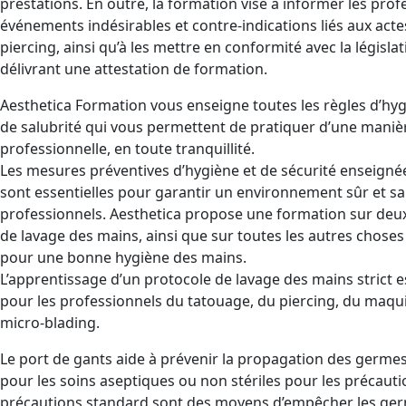
prestations. En outre, la formation vise à informer les pro
événements indésirables et contre-indications liés aux acte
piercing, ainsi qu’à les mettre en conformité avec la législa
délivrant une attestation de formation.
Aesthetica Formation vous enseigne toutes les règles d’hyg
de salubrité qui vous permettent de pratiquer d’une maniè
professionnelle, en toute tranquillité.
Les mesures préventives d’hygiène et de sécurité enseignée
sont essentielles pour garantir un environnement sûr et sain
professionnels. Aesthetica propose une formation sur deux
de lavage des mains, ainsi que sur toutes les autres chose
pour une bonne hygiène des mains.
L’apprentissage d’un protocole de lavage des mains strict es
pour les professionnels du tatouage, du piercing, du maqu
micro-blading.
Le port de gants aide à prévenir la propagation des germes et
pour les soins aseptiques ou non stériles pour les précaut
précautions standard sont des moyens d’empêcher les ger