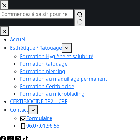
Passer
au
contenu
Aucun
résultat
Accueil
Esthétique / Tatouage
Formation Hygiène et salubrité
Formation tatouage
Formation piercing
Formation au maquillage permanent
Formation Ceritbiocide
Formation au microblading
CERTIBIOCIDE TP2 – CPF
Contact
Formulaire
06.07.01.96.56