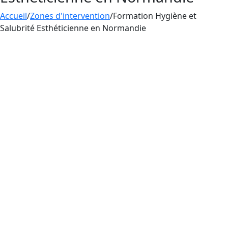
Accueil
/
Zones d'intervention
/
Formation Hygiène et
Salubrité Esthéticienne en Normandie
La
formation
en
hygiène et salubrité
en
Normandie d’Aesthetica Formation est conçue
pour les esthéticiennes pratiquant le tatouage,
le perçage et le maquillage permanent. La
maîtrise des règles d’hygiène et de salubrité est
primordiale pour les esthéticiennes pratiquant
le tatouage, le perçage et le maquillage
permanent en France, afin de minimiser les
risques d’infections et d’assurer la sécurité des
clients.
Pour pratiquer le tatouage, le perçage et le
maquillage permanent dans les règles de l’art
en tant qu’esthéticienne en France, vous devez