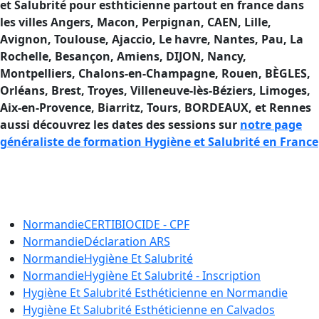
et Salubrité pour esthticienne partout en france dans
les villes Angers, Macon, Perpignan, CAEN, Lille,
Avignon, Toulouse, Ajaccio, Le havre, Nantes, Pau, La
Rochelle, Besançon, Amiens, DIJON, Nancy,
Montpelliers, Chalons-en-Champagne, Rouen, BÈGLES,
Orléans, Brest, Troyes, Villeneuve-lès-Béziers, Limoges,
Aix-en-Provence, Biarritz, Tours, BORDEAUX, et Rennes
aussi découvrez les dates des sessions sur
notre page
généraliste de formation Hygiène et Salubrité en France
Formation Hygiène et Salubrité en
France
Normandie
CERTIBIOCIDE - CPF
Normandie
Déclaration ARS
Normandie
Hygiène Et Salubrité
Normandie
Hygiène Et Salubrité - Inscription
Hygiène Et Salubrité Esthéticienne en
Normandie
Hygiène Et Salubrité Esthéticienne en
Calvados