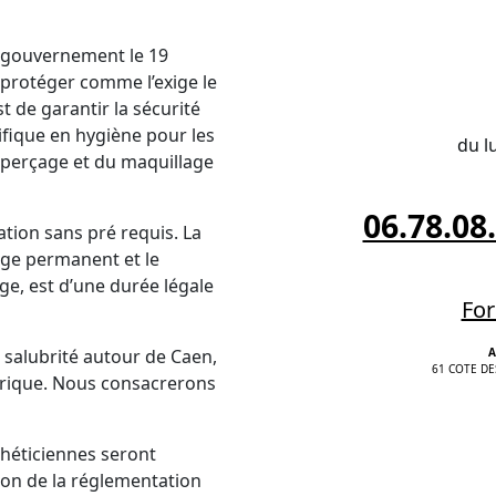
e gouvernement le 19
protéger comme l’exige le
t de garantir la sécurité
fique en hygiène pour les
du l
 perçage et du maquillage
06.78.08
tion sans pré requis. La
age permanent et le
ge, est d’une durée légale
For
 salubrité autour de Caen,
A
61 COTE DE
rique. Nous consacrerons
sthéticiennes seront
ion de la réglementation