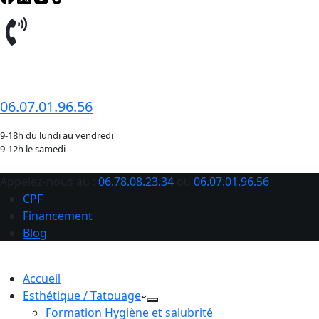
06.78.08.23.34
06.07.01.96.56
9-18h du lundi au vendredi
9-12h le samedi
Appelez-nous au :
06.78.08.23.34
ou
06.07.01.96.56
CPF
Financement
Blog
Accueil
Esthétique / Tatouage
Formation Hygiène et salubrité