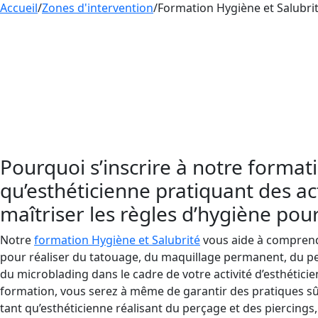
Accueil
/
Zones d'intervention
/
Formation Hygiène et Salubrit
Aesthetica Formation propose un apprentissage de
tatouage, le perçage et le maquillage permanent.
permanent doivent obligatoirement suivre une
f
Pour pratiquer le tatouage, le perçage et le maq
apprendre à bien vous laver les mains et à suivre 
virus et de bactéries.
Pourquoi s’inscrire à notre format
qu’esthéticienne pratiquant des act
maîtriser les règles d’hygiène pour
Notre
formation Hygiène et Salubrité
vous aide à comprendr
pour réaliser du tatouage, du maquillage permanent, du per
du microblading dans le cadre de votre activité d’esthéticie
formation, vous serez à même de garantir des pratiques sû
tant qu’esthéticienne réalisant du perçage et des piercings