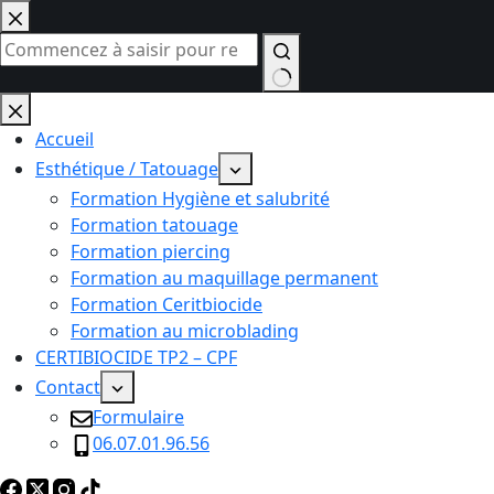
Passer
au
contenu
Aucun
résultat
Accueil
Esthétique / Tatouage
Formation Hygiène et salubrité
Formation tatouage
Formation piercing
Formation au maquillage permanent
Formation Ceritbiocide
Formation au microblading
CERTIBIOCIDE TP2 – CPF
Contact
Formulaire
06.07.01.96.56