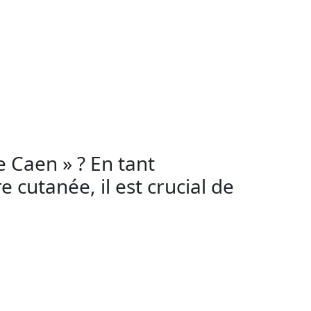
tination des esthéticiennes pratiquant le
tatouage, le perçage et le maquillage
s infections et la propagation de maladies.
t qu’esthéticienne en France, vous devez
n vous aidera à prévenir la transmission de
e Caen » ? En tant
e cutanée, il est crucial de