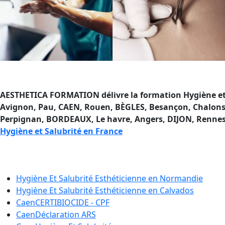
AESTHETICA FORMATION délivre la formation Hygiène et Sal
Avignon, Pau, CAEN, Rouen, BÈGLES, Besançon, Chalons-
Perpignan, BORDEAUX, Le havre, Angers, DIJON, Rennes, L
Hygiène et Salubrité en France
Formation Hygiène et Salubri
Hygiène Et Salubrité Esthéticienne en
Normandie
Hygiène Et Salubrité Esthéticienne en
Calvados
Caen
CERTIBIOCIDE - CPF
Caen
Déclaration ARS