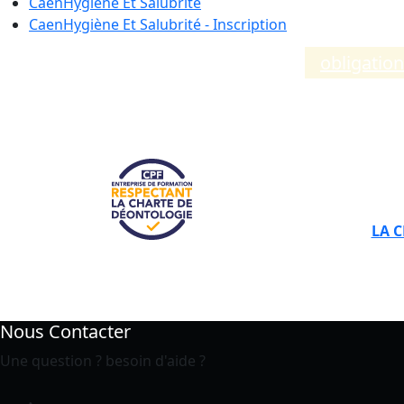
Caen
Hygiène Et Salubrité
Caen
Hygiène Et Salubrité - Inscription
Compléments d’informations sur les
obligatio
LA 
Nous Contacter
Une question ? besoin d'aide ?