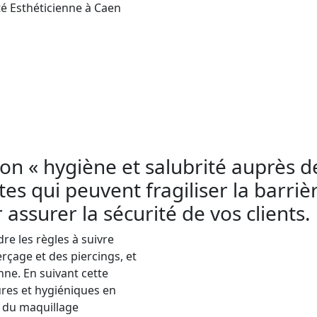
é Esthéticienne à Caen
s règles d’hygiène et de salubrité à Caen, à des
 En France, les esthéticiennes qui pratiquent le 
ormation
en
hygiène et salubrité
pour prévenir le
uillage permanent dans les règles de l’art en tan
les règles d’
hygiène et salubrité
. Cette formatio
ion « hygiène et salubrité auprès d
es qui peuvent fragiliser la barrièr
 assurer la sécurité de vos clients.
e les règles à suivre
çage et des piercings, et
nne. En suivant cette
res et hygiéniques en
, du maquillage