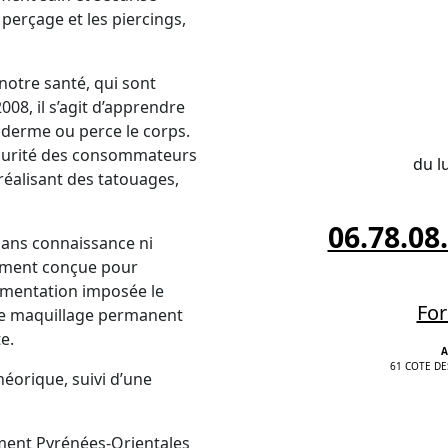
 perçage et les piercings,
notre santé, qui sont
008, il s’agit d’apprendre
épiderme ou perce le corps.
sécurité des consommateurs
du l
éalisant des tatouages,
06.78.08
sans connaissance ni
lement conçue pour
lementation imposée le
For
 le maquillage permanent
e.
A
61 COTE DE
éorique, suivi d’une
ement Pyrénées-Orientales