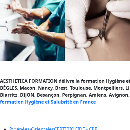
AESTHETICA FORMATION délivre la formation Hygiène et 
BÈGLES, Macon, Nancy, Brest, Toulouse, Montpelliers, Li
Biarritz, DIJON, Besançon, Perpignan, Amiens, Avignon, 
formation Hygiène et Salubrité en France
Formation Hygiène et Salubri
Pyrénées-Orientales
CERTIBIOCIDE - CPF