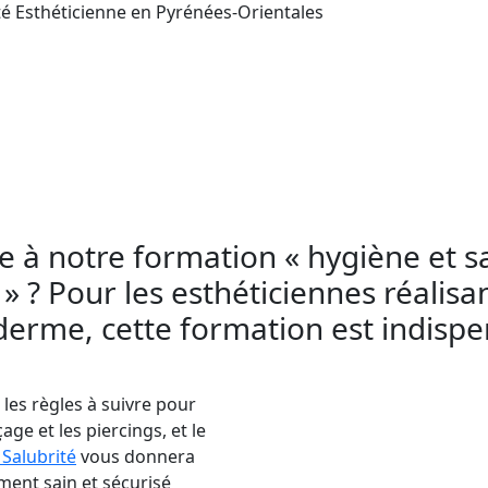
té Esthéticienne en Pyrénées-Orientales
e, dans le département Pyrénées-Orientales d’Ae
e et le maquillage permanent. Si vous êtes esthé
n France, vous devez impérativement apprendre à
 la transmission de virus et de bactéries.
r des services de tatouage, perçage et maquilla
brité. Cette formation est essentielle pour éviter
re à notre formation « hygiène et s
 ? Pour les esthéticiennes réalisa
erme, cette formation est indispen
les règles à suivre pour
ge et les piercings, et le
Salubrité
vous donnera
ent sain et sécurisé