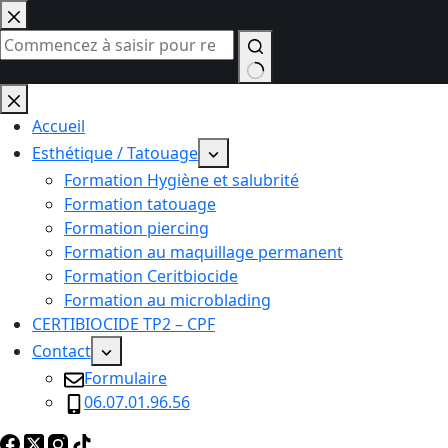
Passer
au
contenu
Aucun
résultat
Accueil
Esthétique / Tatouage
Formation Hygiène et salubrité
Formation tatouage
Formation piercing
Formation au maquillage permanent
Formation Ceritbiocide
Formation au microblading
CERTIBIOCIDE TP2 – CPF
Contact
Formulaire
06.07.01.96.56