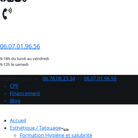
06.78.08.23.34
06.07.01.96.56
9-18h du lundi au vendredi
9-12h le samedi
Appelez-nous au :
06.78.08.23.34
ou
06.07.01.96.56
CPF
Financement
Blog
Accueil
Esthétique / Tatouage
Formation Hygiène et salubrité