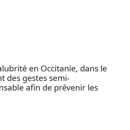
sthetica Formation est conçue pour les
ticienne et souhaitez proposer des services
 respecter les règles d’hygiène et de
ge permanent en France, vous devez d’abord
 la transmission de virus et bactéries.
alubrité en Occitanie, dans le
nt des gestes semi-
sable afin de prévenir les