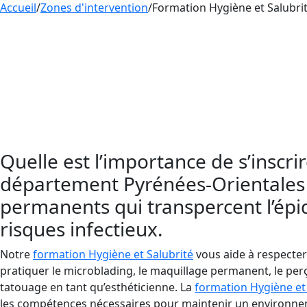
Accueil
/
Zones d'intervention
/
Formation Hygiène et Salubri
La
formation
en
hygiène et salubrité
en Occitani
esthéticiennes pratiquant le tatouage, le perçag
de tatouage, perçage et maquillage permanent e
salubrité. Cette formation vous aidera à prévenir
Si vous êtes esthéticienne et souhaitez propose
apprendre à suivre les règles d’hygiène et de salu
Quelle est l’importance de s’inscri
département Pyrénées-Orientales »
permanents qui transpercent l’épid
risques infectieux.
Notre
formation Hygiène et Salubrité
vous aide à respecter 
pratiquer le microblading, le maquillage permanent, le perça
tatouage en tant qu’esthéticienne. La
formation Hygiène et 
les compétences nécessaires pour maintenir un environnem