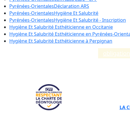
Pyrénées-Orientales
Déclaration ARS
Pyrénées-Orientales
Hygiène Et Salubrité
Pyrénées-Orientales
Hygiène Et Salubrité - Inscription
Hygiène Et Salubrité Esthéticienne en
Occitanie
Hygiène Et Salubrité Esthéticienne en
Pyrénées-Orienta
Hygiène Et Salubrité Esthéticienne à
Perpignan
Compléments d’informations sur les
obligatio
LA 