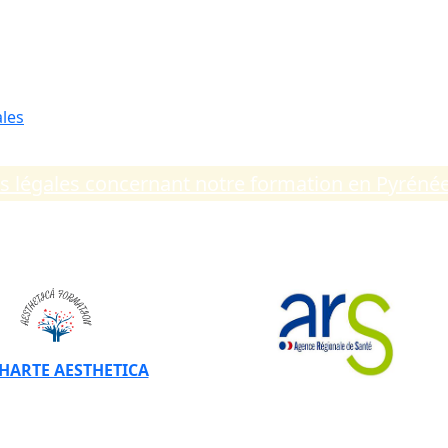
les
ns légales concernant notre formation en Pyréné
CHARTE AESTHETICA