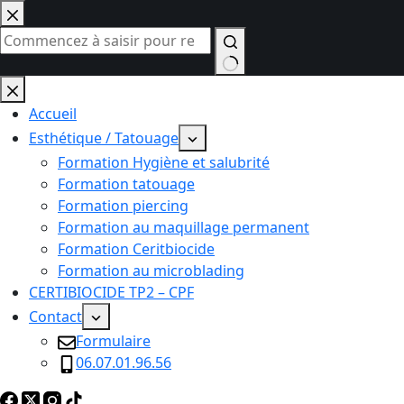
Passer
au
contenu
Aucun
résultat
Accueil
Esthétique / Tatouage
Formation Hygiène et salubrité
Formation tatouage
Formation piercing
Formation au maquillage permanent
Formation Ceritbiocide
Formation au microblading
CERTIBIOCIDE TP2 – CPF
Contact
Formulaire
06.07.01.96.56