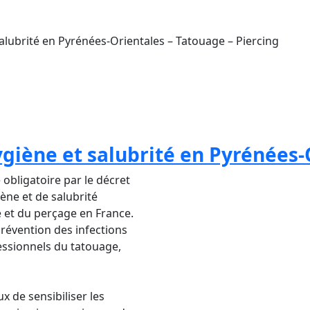
Salubrité en Pyrénées-Orientales – Tatouage – Piercing
Aesthetica est essentielle pour les professionn
ygiène et de sécurité nécessaires pour protéger la
ouhaite en faire son métier.
giène et salubrité en Pyrénées-
obligatoire par le décret
iène et de salubrité
e et du perçage en France.
prévention des infections
fessionnels du tatouage,
x de sensibiliser les