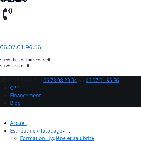
06.78.08.23.34
06.07.01.96.56
9-18h du lundi au vendredi
9-12h le samedi
Appelez-nous au :
06.78.08.23.34
ou
06.07.01.96.56
CPF
Financement
Blog
Accueil
Esthétique / Tatouage
Formation Hygiène et salubrité