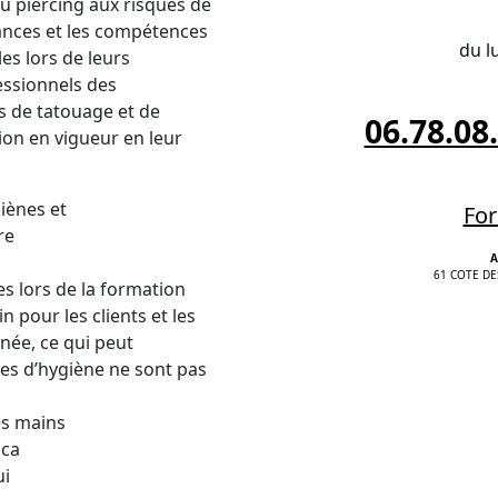
u piercing aux risques de
ances et les compétences
du l
es lors de leurs
fessionnels des
s de tatouage et de
06.78.08
tion en vigueur en leur
iènes et
For
re
A
61 COTE DE
s lors de la formation
 pour les clients et les
anée, ce qui peut
res d’hygiène ne sont pas
les mains
ica
ui