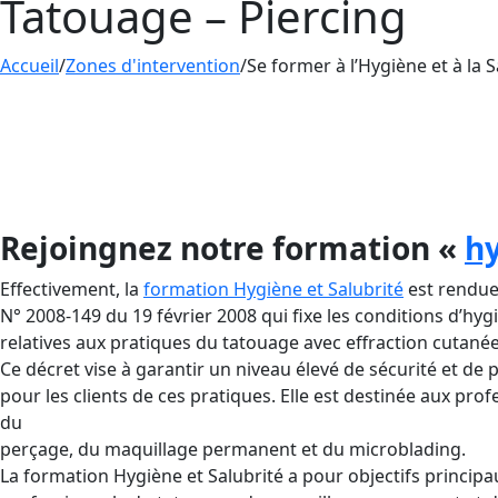
Tatouage – Piercing
Accueil
/
Zones d'intervention
/
Se former à l’Hygiène et à la 
La
formation Hygiène et Salubrité
dispensée par 
et du piercing, car elle porte sur les normes d’h
Cette formation est obligatoire pour quiconque s
Rejoingnez notre formation «
hy
Effectivement, la
formation Hygiène et Salubrité
est rendue 
N° 2008-149 du 19 février 2008 qui fixe les conditions d’hyg
relatives aux pratiques du tatouage avec effraction cutané
Ce décret vise à garantir un niveau élevé de sécurité et de 
pour les clients de ces pratiques. Elle est destinée aux pro
du
perçage, du maquillage permanent et du microblading.
La formation Hygiène et Salubrité a pour objectifs principau