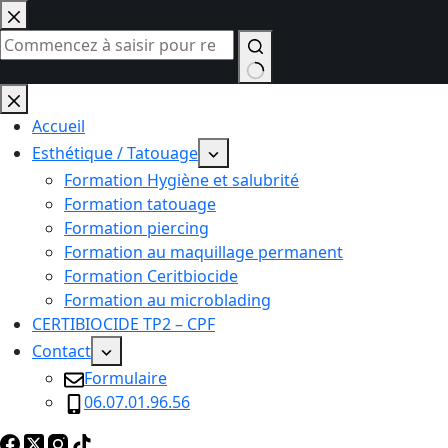
Passer
au
contenu
Aucun
résultat
Accueil
Esthétique / Tatouage
Formation Hygiène et salubrité
Formation tatouage
Formation piercing
Formation au maquillage permanent
Formation Ceritbiocide
Formation au microblading
CERTIBIOCIDE TP2 – CPF
Contact
Formulaire
06.07.01.96.56