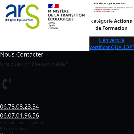
catégorie
Actions
de Formation
Lien vers le
certificat QUALIOPI
Nous Contacter
Une question ? besoin d'aide ?
06.78.08.23.34
06.07.01.96.56
9-18h du lundi au vendredi
9-12h le samedi