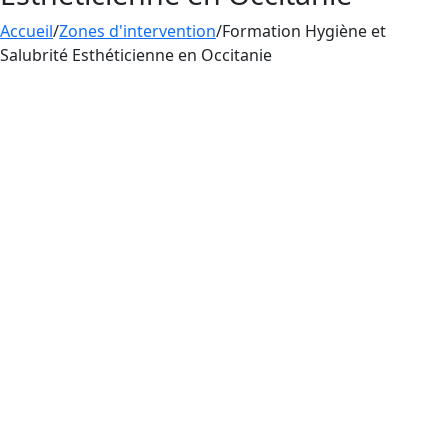
Accueil
/
Zones d'intervention
/
Formation Hygiène et
Salubrité Esthéticienne en Occitanie
Aesthetica Formation offre une
formation
en
hygiène et salubrité
en région Occitanie pour les
esthéticiennes pratiquant le tatouage, le
perçage et le maquillage permanent. En France,
les esthéticiennes qui pratiquent le tatouage, le
perçage et le maquillage permanent doivent
obligatoirement suivre une formation en
hygiène et salubrité
pour prévenir les infections
et la propagation de maladies.
Pour exercer en tant qu’esthéticienne pratiquant
le tatouage, le perçage et le maquillage
permanent en France, une formation en
hygiène
et salubrité
est obligatoire afin de prévenir les