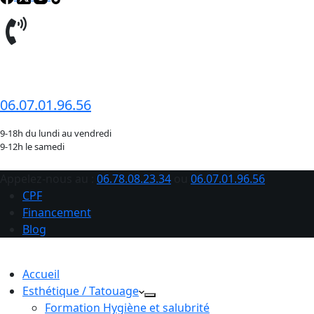
06.78.08.23.34
06.07.01.96.56
9-18h du lundi au vendredi
9-12h le samedi
Appelez-nous au :
06.78.08.23.34
ou
06.07.01.96.56
CPF
Financement
Blog
Accueil
Esthétique / Tatouage
Formation Hygiène et salubrité