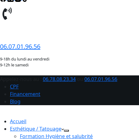
06.78.08.23.34
06.07.01.96.56
9-18h du lundi au vendredi
9-12h le samedi
Appelez-nous au :
06.78.08.23.34
ou
06.07.01.96.56
CPF
Financement
Blog
Accueil
Esthétique / Tatouage
Formation Hygiène et salubrité