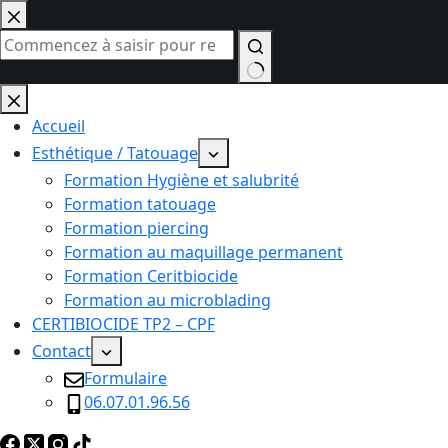
Passer
au
contenu
Aucun
résultat
Accueil
Esthétique / Tatouage
Formation Hygiène et salubrité
Formation tatouage
Formation piercing
Formation au maquillage permanent
Formation Ceritbiocide
Formation au microblading
CERTIBIOCIDE TP2 – CPF
Contact
Formulaire
06.07.01.96.56