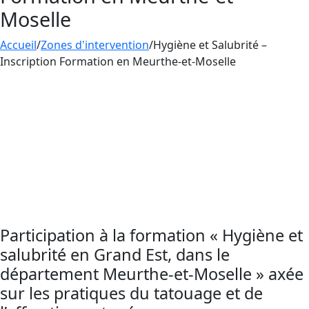
Moselle
Accueil
/
Zones d'intervention
/
Hygiène et Salubrité –
Inscription Formation en Meurthe-et-Moselle
Rejoignez nos sessions de
formation
dédiées à
l’Hygiène et à la Salubrité en Grand Est, dans le
département Meurthe-et-Moselle. Contactez et
rejoingnez AESTHETICA FORMATION pour
maîtriser les protocoles critiques d’hygiène et
de salubrité, et préserver le bien-être de vos
clients.
Participation à la formation « Hygiène et
salubrité en Grand Est, dans le
département Meurthe-et-Moselle » axée
sur les pratiques du tatouage et de