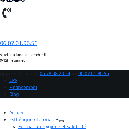
06.78.08.23.34
06.07.01.96.56
9-18h du lundi au vendredi
9-12h le samedi
Appelez-nous au :
06.78.08.23.34
ou
06.07.01.96.56
CPF
Financement
Blog
Accueil
Esthétique / Tatouage
Formation Hygiène et salubrité