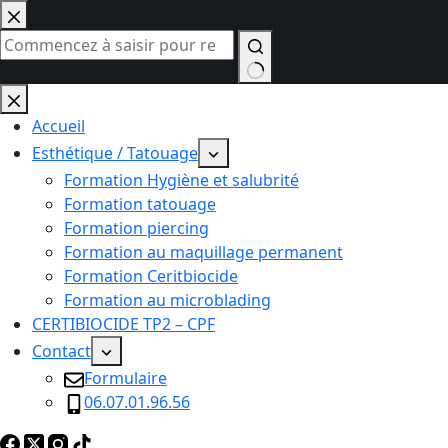
Passer
au
contenu
Aucun
résultat
Accueil
Esthétique / Tatouage
Formation Hygiène et salubrité
Formation tatouage
Formation piercing
Formation au maquillage permanent
Formation Ceritbiocide
Formation au microblading
CERTIBIOCIDE TP2 – CPF
Contact
Formulaire
06.07.01.96.56