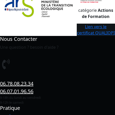
catégorie
Actions
de Formation
Lien vers le
certificat QUALIOPI
Nous Contacter
Une question ? besoin d'aide ?
06.78.08.23.34
06.07.01.96.56
9-18h du lundi au vendredi
9-12h le samedi
Pratique