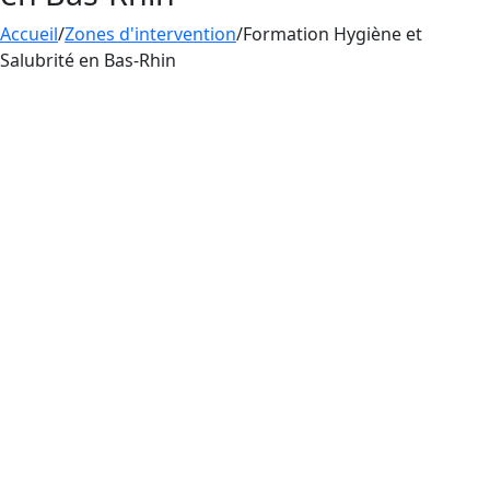
Accueil
/
Zones d'intervention
/
Formation Hygiène et
Salubrité en Bas-Rhin
La pratique du tatouage en France s’associe
obligatoirement à une maîtrise des règles
d’hygiène et de salubrité, une
formation
indispensable et obligatoire pour éviter les
risques d’infections. Aesthetica Formation
propose un apprentissage des règles d’hygiène
et de salubrité en Grand Est, dans le
département Bas-Rhin, à destination des
professionnels du tatouage, du perçage et du
maquillage permanent. La pratique du tatouage
en France s’associe obligatoirement à une
maîtrise des règles d’hygiène et de salubrité,