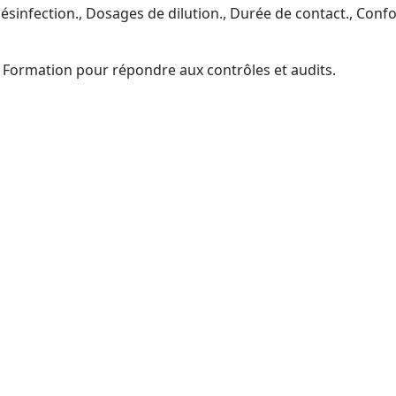
sinfection., Dosages de dilution., Durée de contact., Confo
 Formation pour répondre aux contrôles et audits.
e la formation Certibiocide T
nts professionnels (TP2) : acheteurs externes, utilisateurs,
 chefs d’équipe, responsables QHSE (inscription CPF acco
ignade., Gestionnaires de copropriété., Collectivités., Fi
ons sportives, Installations aquatiques, Gestionnaires im
e (mobilisation CPF facilitée).Secteur santé/médico-social
itée).
aires acheteurs (parcours CPF guidé)..Réseau distribute