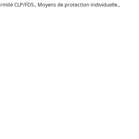
rmité CLP/FDS., Moyens de protection individuelle.,
P2 (CPF) en Bas-Rhin et à
 chefs de service, partenaires distributeurs.
mpagnée).
nancement via le CPF selon vos droits..Filière
mobiliers, Collectivités publiques (prise en charge
 (hors actes médicaux) : offres de services
urs/fournisseurs : forces de vente, ADV,