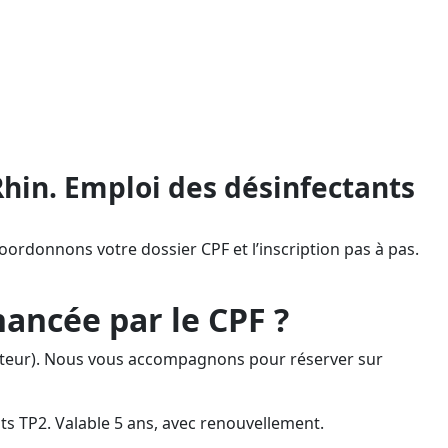
ontez en compétences sans avance de
n, actif partout en France par la
idité 5 ans) afin d’être conforme au
hin. Emploi des désinfectants
coordonnons votre dossier CPF et l’inscription pas à pas.
ancée par le CPF ?
ompteur). Nous vous accompagnons pour réserver sur
ants TP2. Valable 5 ans, avec renouvellement.