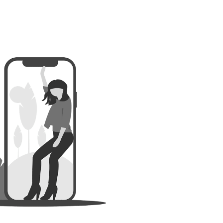
rtibiocide TP2
”, Dans le but de séduire les ayants