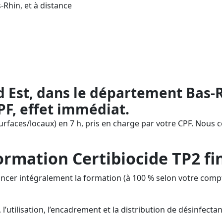
-Rhin, et à distance
s (TP2), prise en charge par le CPF : m
mation. AESTHETICA Formation en Bas-Rhi
inscription CPF jusqu’à l’attestation (val
 Est, dans le département Bas-R
PF, effet immédiat.
surfaces/locaux) en 7 h, pris en charge par votre CPF. Nous 
mation Certibiocide TP2 fin
inancer intégralement la formation (à 100 % selon votre c
, l’utilisation, l’encadrement et la distribution de désinfect