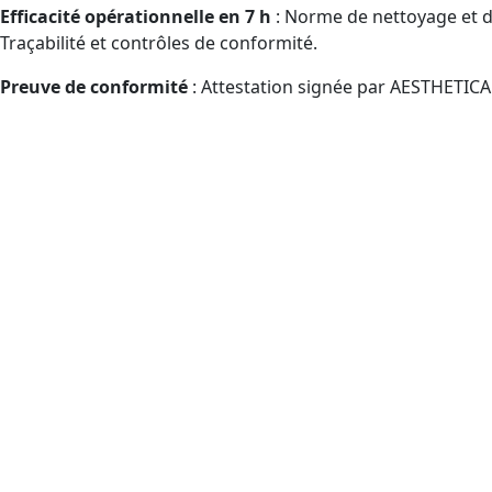
Efficacité opérationnelle en 7 h
: Norme de nettoyage et dé
Traçabilité et contrôles de conformité.
Preuve de conformité
: Attestation signée par AESTHETICA
Pour quels profils est conçu
distance ?
Publics pouvant bénéficier du CPF manipulant des désinfecta
Structures de propreté et de désinfection : agents,
Hôtels et auberges., Studios de sport., Espaces de ba
ERP/tertiaire/immobilier, Sites hôteliers, Installati
CPF selon droits).
Offres de services hôteliers., Organisation logistiqu
hôteliers, services logistiques (mobilisation CPF facil
Réseaux commerciaux., Support commercial., Bénéfici
acheteurs (parcours CPF guidé).