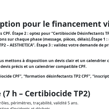
s TP2 et attester de votre conformité, tout en profitant 
désinfectants TP2 et établir votre conformité, avec l’app
ption pour le financement vi
CPF. Étape 2 : optez pour “Certibiocide Désinfectants TP
s sur chaque phase (message, pièces, délais).Étape 1 :
s TP2 – AESTHETICA”. Étape 3 : validez votre demande de
s mettons à disposition un devis clair et un calendrier 
evis précis et un calendrier compatible CPF.
iocide CPF”, “formation désinfectants TP2 CPF”, “inscrip
7 h – Certibiocide TP2)
ôles, périmètres, traçabilité, validité 5 ans.
stion d’incidents et déchets.