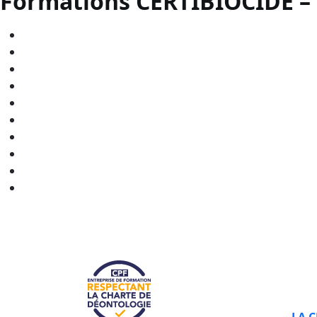
Formations CERTIBIOCIDE –
CERTIBIOCIDE - CPF en
Bourgogne-Franche-Comté
CERTIBIOCIDE - CPF en
Bretagne
CERTIBIOCIDE - CPF en
Centre-Val de Loire
CERTIBIOCIDE - CPF en
Grand Est
CERTIBIOCIDE - CPF en
Hauts-de-France
CERTIBIOCIDE - CPF en
Normandie
CERTIBIOCIDE - CPF en
Nouvelle-Aquitaine
CERTIBIOCIDE - CPF en
Occitanie
CERTIBIOCIDE - CPF en
Pays de la Loire
CERTIBIOCIDE - CPF en
Provence-Alpes-Côte d'Azur
LA 