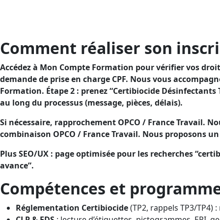
Objectif : sécuriser vos pratiques avec des désinfectant
charge.Objectif : renforcer la sécurité de vos usages de 
charge.
Comment réaliser son inscri
Accédez à Mon Compte Formation pour vérifier vos droits 
demande de prise en charge CPF. Nous vous accompagnon
Formation. Étape 2 : prenez “Certibiocide Désinfectant
au long du processus (message, pièces, délais).
Si nécessaire, rapprochement OPCO / France Travail. Nou
combinaison OPCO / France Travail. Nous proposons un d
Plus SEO/UX : page optimisée pour les recherches “certib
avance”.
Compétences et programme (
Réglementation Certibiocide
(TP2, rappels TP3/TP4) : r
CLP & FDS
: lecture d’étiquettes, pictogrammes, EPI, ge