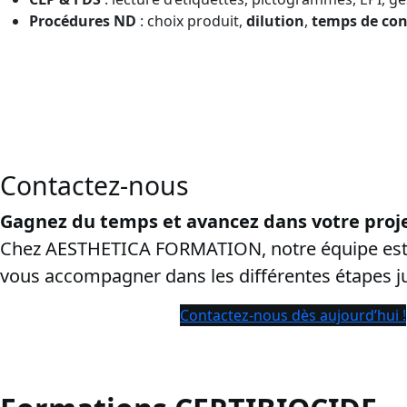
Procédures ND
: choix produit,
dilution
,
temps de con
CPF en Bas-Rhin:
cette page vise les recherches “
certibioci
droit et de rendre la conversion plus sûre.
Contactez-nous
Gagnez du temps et avancez dans votre proje
Chez AESTHETICA FORMATION, notre équipe est 
vous accompagner dans les différentes étapes 
Contactez-nous dès aujourd’hui !