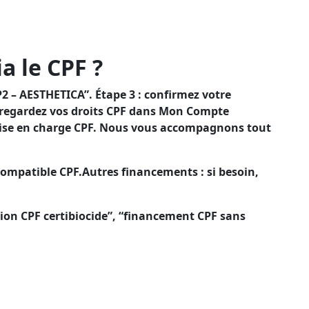
d’un financement CPF pour diminuer votre reste à
ui d’un financement CPF pour limiter votre reste à
a le CPF ?
2 – AESTHETICA”. Étape 3 : confirmez votre
 regardez vos droits CPF dans Mon Compte
 prise en charge CPF. Nous vous accompagnons tout
compatible CPF.Autres financements : si besoin,
tion CPF certibiocide”, “financement CPF sans