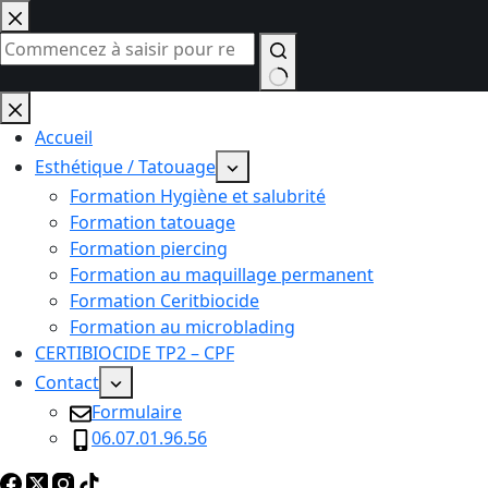
Passer
au
contenu
Aucun
résultat
Accueil
Esthétique / Tatouage
Formation Hygiène et salubrité
Formation tatouage
Formation piercing
Formation au maquillage permanent
Formation Ceritbiocide
Formation au microblading
CERTIBIOCIDE TP2 – CPF
Contact
Formulaire
06.07.01.96.56