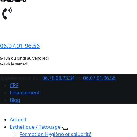
06.78.08.23.34
06.07.01.96.56
9-18h du lundi au vendredi
9-12h le samedi
Appelez-nous au :
06.78.08.23.34
ou
06.07.01.96.56
CPF
Financement
Blog
Accueil
Esthétique / Tatouage
Formation Hygiène et salubrité