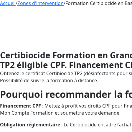
Accueil
/
Zones d'intervention
/
Formation Certibiocide en Bas
Formation
CERTIBIOCIDE
– Désinfectant
frais via votre Compte Personnel de For
formation à distance, vous soutient de l’
dispositif Certibiocide.
Certibiocide Formation en Grand
TP2 éligible CPF. Financement C
Obtenez le certificat Certibiocide TP2 (désinfectants pour 
Possibilité de suivre la formation à distance.
Pourquoi recommander la for
Financement CPF
: Mettez à profit vos droits CPF pour f
Mon Compte Formation et soumettre votre demande.
Obligation réglementaire
: Le Certibiocide encadre l’achat