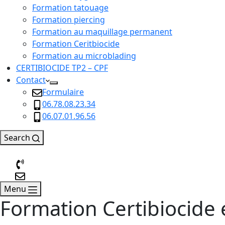
Formation tatouage
Formation piercing
Formation au maquillage permanent
Formation Ceritbiocide
Formation au microblading
CERTIBIOCIDE TP2 – CPF
Contact
Formulaire
06.78.08.23.34
06.07.01.96.56
Search
Menu
Formation Certibiocide 