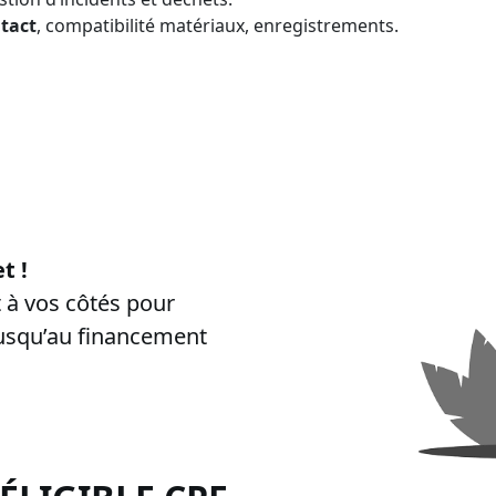
tact
, compatibilité matériaux, enregistrements.
de CPF
”, “
formation certibiocide financée CPF
”, “
inscription CPF ce
t !
à vos côtés pour
jusqu’au financement