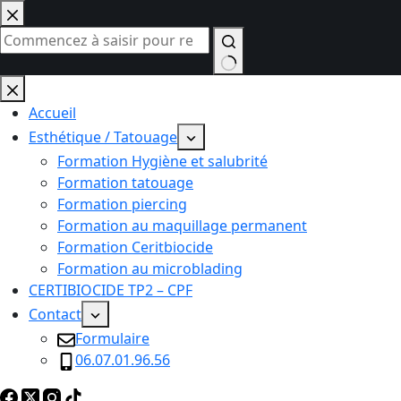
Passer
au
contenu
Aucun
résultat
Accueil
Esthétique / Tatouage
Formation Hygiène et salubrité
Formation tatouage
Formation piercing
Formation au maquillage permanent
Formation Ceritbiocide
Formation au microblading
CERTIBIOCIDE TP2 – CPF
Contact
Formulaire
06.07.01.96.56