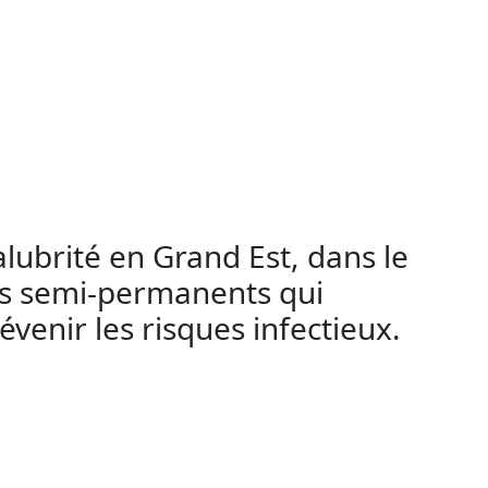
çue pour les esthéticiennes pratiquant le
aquillage permanent en tant
 Cette formation est cruciale pour éviter la
doivent suivre une formation spécifique en
alubrité en Grand Est, dans le
tes semi-permanents qui
venir les risques infectieux.