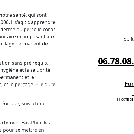
notre santé, qui sont
008, il s’agit d’apprendre
épiderme ou perce le corps.
sanitaire en imposant aux
du l
quillage permanent de
06.78.08
tion sans pré requis.
ygiène et la salubrité
permanent et le
For
 et le perçage. Elle dure
A
61 COTE DE
éorique, suivi d’une
partement Bas-Rhin, les
e pour se mettre en