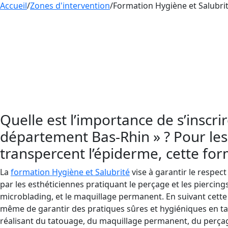
Accueil
/
Zones d'intervention
/
Formation Hygiène et Salubrit
La
formation
en
hygiène et salubrité
dans le dépa
tatouage, le perçage et le maquillage permanent
qu’esthéticienne en France, il faut d’abord appren
transmission de virus et bactéries.
En France, les esthéticiennes qui pratiquent le 
hygiène et salubrité
pour minimiser les risques d’
Quelle est l’importance de s’inscri
département Bas-Rhin » ? Pour les
transpercent l’épiderme, cette form
La
formation Hygiène et Salubrité
vise à garantir le respec
par les esthéticiennes pratiquant le perçage et les piercings
microblading, et le maquillage permanent. En suivant cette
même de garantir des pratiques sûres et hygiéniques en ta
réalisant du tatouage, du maquillage permanent, du perçage