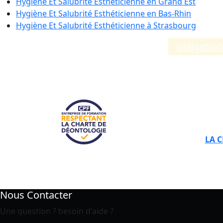
Hygiène Et Salubrité Esthéticienne en
Grand Est
Hygiène Et Salubrité Esthéticienne en
Bas-Rhin
Hygiène Et Salubrité Esthéticienne à
Strasbourg
Compléments d’informations sur les
obligatio
LA 
Nous Contacter
Une question ? besoin d'aide ?