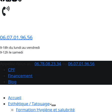
06.78.08.23.34
06.07.01.96.56
9-18h du lundi au vendredi
9-12h le samedi
Appelez-nous au :
06.78.08.23.34
ou
06.07.01.96.56
CPF
Financement
Blog
Accueil
Esthétique / Tatouage
Formation Hygiène et salubrité