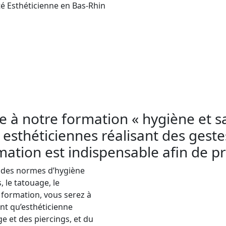
é Esthéticienne en Bas-Rhin
rtement Bas-Rhin d’Aesthetica Formation est con
. Pour pratiquer le tatouage, le perçage et le m
dre à suivre les règles d’hygiène et de salubrité.
tatouage, le perçage et le maquillage permanent 
infections et assurer la sécurité de leurs clients.
re à notre formation « hygiène et s
 esthéticiennes réalisant des ges
ation est indispensable afin de pré
t des normes d’hygiène
, le tatouage, le
 formation, vous serez à
nt qu’esthéticienne
 et des piercings, et du