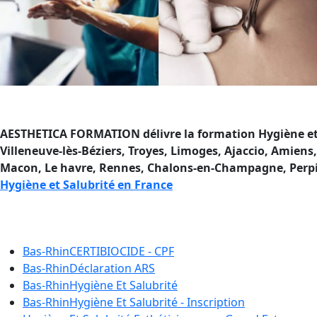
AESTHETICA FORMATION délivre la formation Hygiène et Sa
Villeneuve-lès-Béziers, Troyes, Limoges, Ajaccio, Amien
Macon, Le havre, Rennes, Chalons-en-Champagne, Perpign
Hygiène et Salubrité en France
Formation Hygiène et Salubri
Bas-Rhin
CERTIBIOCIDE - CPF
Bas-Rhin
Déclaration ARS
Bas-Rhin
Hygiène Et Salubrité
Bas-Rhin
Hygiène Et Salubrité - Inscription