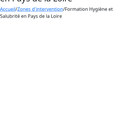
Accueil
/
Zones d'intervention
/
Formation Hygiène et
Salubrité en Pays de la Loire
Aesthetica Formation enseigne les règles
d’hygiène et de salubrité en Pays de la Loire aux
professionnels du tatouage, du perçage et du
maquillage permanent. La pratique du tatouage
en France s’associe obligatoirement à une
maîtrise des règles d’hygiène et de salubrité,
une
formation
nécessaire pour éviter les risques
d’infections.
Pour exercer le métier de tatoueur en France,
une formation en
hygiène et salubrité
est
obligatoire afin de prévenir les infections et la
propagation de maladies.