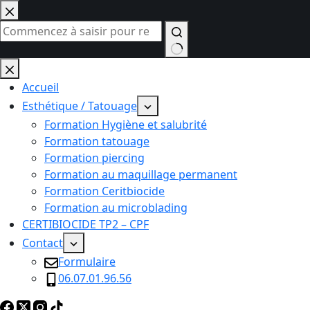
Passer
au
contenu
Aucun
résultat
Accueil
Esthétique / Tatouage
Formation Hygiène et salubrité
Formation tatouage
Formation piercing
Formation au maquillage permanent
Formation Ceritbiocide
Formation au microblading
CERTIBIOCIDE TP2 – CPF
Contact
Formulaire
06.07.01.96.56