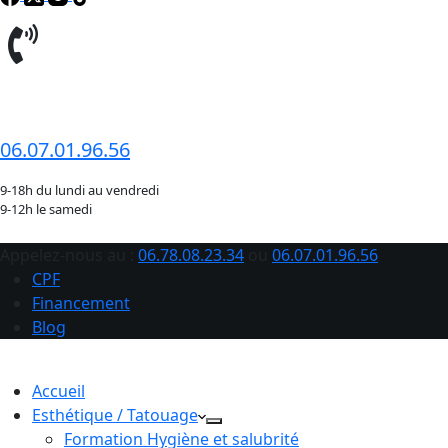
06.78.08.23.34
06.07.01.96.56
9-18h du lundi au vendredi
9-12h le samedi
Appelez-nous au :
06.78.08.23.34
ou
06.07.01.96.56
CPF
Financement
Blog
Accueil
Esthétique / Tatouage
Formation Hygiène et salubrité