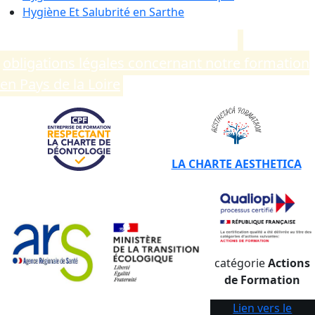
Hygiène Et Salubrité en
Sarthe
Compléments d’informations sur les
obligations légales concernant notre formation
en Pays de la Loire
.
LA CHARTE AESTHETICA
catégorie
Actions
de Formation
Lien vers le