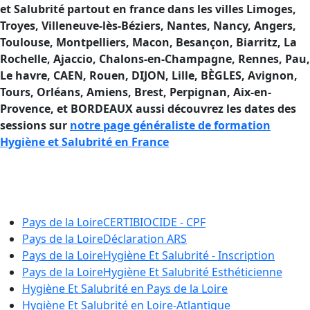
et Salubrité partout en france dans les villes Limoges,
Troyes, Villeneuve-lès-Béziers, Nantes, Nancy, Angers,
Toulouse, Montpelliers, Macon, Besançon, Biarritz, La
Rochelle, Ajaccio
, Chalons-en-Champagne, Rennes, Pau,
Le havre, CAEN, Rouen, DIJON, Lille, BÈGLES, Avignon,
Tours, Orléans, Amiens, Brest, Perpignan, Aix-en-
Provence, et BORDEAUX aussi découvrez les dates des
sessions sur
notre page généraliste de formation
Hygiène et Salubrité en France
Formation Hygiène et Salubrité en
France
Pays de la Loire
CERTIBIOCIDE - CPF
Pays de la Loire
Déclaration ARS
Pays de la Loire
Hygiène Et Salubrité - Inscription
Pays de la Loire
Hygiène Et Salubrité Esthéticienne
Hygiène Et Salubrité en
Pays de la Loire
Hygiène Et Salubrité en
Loire-Atlantique