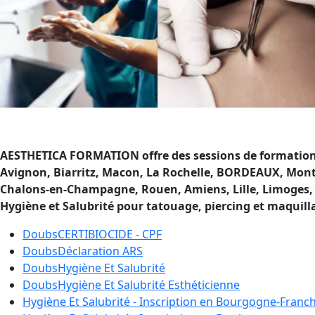
AESTHETICA FORMATION offre des sessions de formatio
Avignon, Biarritz, Macon, La Rochelle, BORDEAUX, Montpe
Chalons-en-Champagne, Rouen, Amiens, Lille, Limoges, A
Hygiène et Salubrité pour tatouage, piercing et maquil
Doubs
CERTIBIOCIDE - CPF
Doubs
Déclaration ARS
Doubs
Hygiène Et Salubrité
Doubs
Hygiène Et Salubrité Esthéticienne
Hygiène Et Salubrité - Inscription en
Bourgogne-Franc