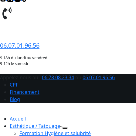
06.78.08.23.34
06.07.01.96.56
9-18h du lundi au vendredi
9-12h le samedi
Appelez-nous au :
06.78.08.23.34
ou
06.07.01.96.56
CPF
Financement
Blog
Accueil
Esthétique / Tatouage
Formation Hygiène et salubrité