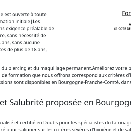
For
e est ouverte à toute
tion initiale|Les
A
ans exigence préalable de
61 COTE DE
re, sans nécessité de
8 ans, sans aucune
tes de plus de 18 ans,
, du piercing et du maquillage permanent.Améliorez votre 
de formation que nous offrons correspond aux critères d’h
ssions sont disponibles en Bourgogne-Franche-Comté, dans
e et Salubrité proposée en Bourgo
isé et certifié en Doubs pour les spécialistes du tatouag
our s’aligner sur les critères sévères d’hygiène et de sal