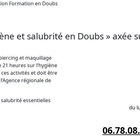
ption Formation en Doubs
’Hygiène et à la Salubrité dans le département D
tielles en
hygiène et salubrité
et assurer le bien-
iène et salubrité en Doubs » axée 
 piercing et maquillage
 21 heures sur l’hygiène
ces activités et doit être
 l’Agence régionale de
INSC
salubrité essentielles
du l
06.78.08