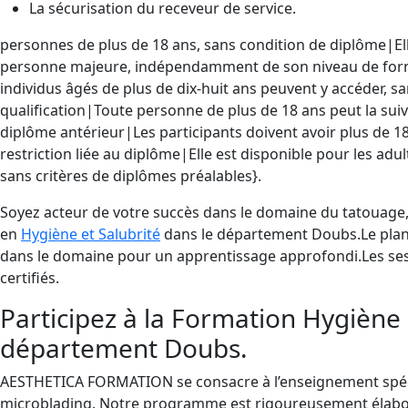
La sécurisation du receveur de service.
personnes de plus de 18 ans, sans condition de diplôme|Ell
personne majeure, indépendamment de son niveau de forma
individus âgés de plus de dix-huit ans peuvent y accéder, s
qualification|Toute personne de plus de 18 ans peut la suiv
diplôme antérieur|Les participants doivent avoir plus de 1
restriction liée au diplôme|Elle est disponible pour les adul
sans critères de diplômes préalables}.
Soyez acteur de votre succès dans le domaine du tatouage
en
Hygiène et Salubrité
dans le département Doubs.Le plan 
dans le domaine pour un apprentissage approfondi.Les se
certifiés.
Participez à la Formation Hygièn
département Doubs.
AESTHETICA FORMATION se consacre à l’enseignement spécial
microblading. Notre programme est rigoureusement élaboré p