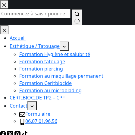
Passer
au
contenu
Aucun
résultat
Accueil
Esthétique / Tatouage
Formation Hygiène et salubrité
Formation tatouage
Formation piercing
Formation au maquillage permanent
Formation Ceritbiocide
Formation au microblading
CERTIBIOCIDE TP2 – CPF
Contact
Formulaire
06.07.01.96.56