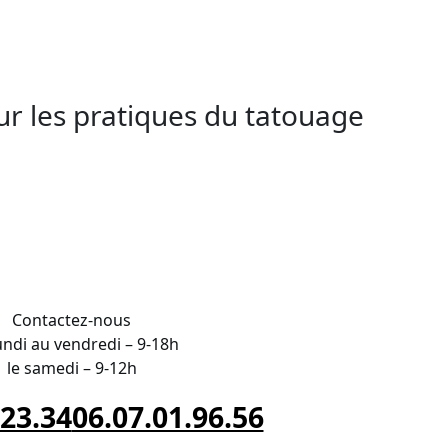
oubs. Participez à AESTHETICA
être de vos clients.
sur les pratiques du tatouage
RIPTION en Doubs
Contactez-nous
undi au vendredi – 9-18h
le samedi – 9-12h
.23.34
06.07.01.96.56