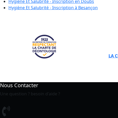
Hygiène Et Salubrité - Inscription en
Doubs
Hygiène Et Salubrité - Inscription à
Besançon
LA 
Nous Contacter
Une question ? besoin d'aide ?