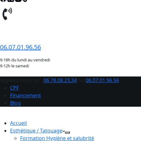
06.78.08.23.34
06.07.01.96.56
9-18h du lundi au vendredi
9-12h le samedi
Appelez-nous au :
06.78.08.23.34
ou
06.07.01.96.56
CPF
Financement
Blog
Accueil
Esthétique / Tatouage
Formation Hygiène et salubrité