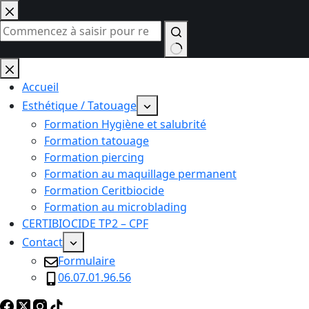
Passer
au
contenu
Aucun
résultat
Accueil
Esthétique / Tatouage
Formation Hygiène et salubrité
Formation tatouage
Formation piercing
Formation au maquillage permanent
Formation Ceritbiocide
Formation au microblading
CERTIBIOCIDE TP2 – CPF
Contact
Formulaire
06.07.01.96.56