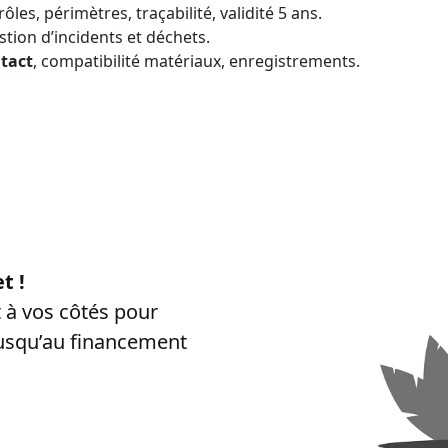
ôles, périmètres, traçabilité, validité 5 ans.
stion d’incidents et déchets.
tact
, compatibilité matériaux, enregistrements.
rches “
certibiocide CPF
”, “
formation certibiocide financée CPF
”, 
t !
à vos côtés pour
jusqu’au financement