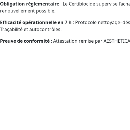
Obligation réglementaire
: Le Certibiocide supervise l’acha
renouvellement possible.
Efficacité opérationnelle en 7 h
: Protocole nettoyage–désin
Traçabilité et autocontrôles.
Preuve de conformité
: Attestation remise par AESTHETICA
À qui est destinée la forma
Doubs et à distance ?
Publics admissibles au CPF manipulant des désinfectants pr
Entreprises de propreté/désinfection — agents, che
Hôtels de charme., Salles de fitness., Piscines., Synd
ERP, tertiaire, immobilier, Sites hôteliers, Espaces d
Services d’hôtellerie., Coordination logistique (mobi
support logistique (mobilisation CPF facilitée).
Réseau de vente., Service d’administration des vent