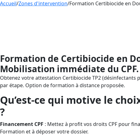
Accueil
/
Zones d'intervention
/
Formation Certibiocide en Dou
Formation
CERTIBIOCIDE
– Désinfectant
de frais via le CPF. AESTHETICA Formatio
distance, vous guide de l’inscription CPF 
Certibiocide.
Formation de Certibiocide en Dou
Mobilisation immédiate du CPF.
Obtenez votre attestation Certibiocide TP2 (désinfectants p
par étape. Option de formation à distance proposée.
Qu’est-ce qui motive le choi
?
Financement CPF
: Mettez à profit vos droits CPF pour f
Formation et à déposer votre dossier.