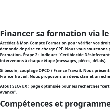
(parcours CPF guidé).
Objectif : garantir la sécurité de vos usages de désinfe
charge.Objectif : renforcer la sécurité de vos usages de 
charge.
Financer sa formation via le
Accédez à Mon Compte Formation pour vérifier vos droits 
demande de prise en charge CPF. Nous vous soutenons po
Formation. Étape 2 : indiquez “Certibiocide Désinfectant
intervenons à chaque étape (messages, pièces, délais).
Si besoin, couplage OPCO / France Travail. Nous présent
France Travail. Nous proposons un devis clair et un éch
Atout SEO/UX : page optimisée pour les recherches “certi
avance”.
Compétences et programme (