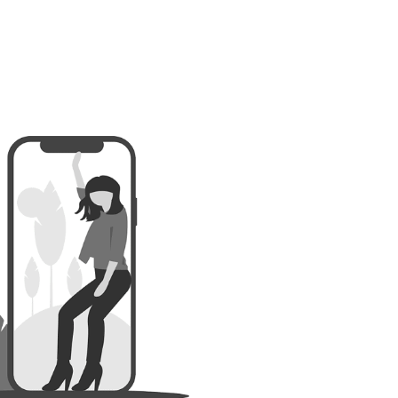
“
inscription CPF certibiocide TP2
”, Pour capter les