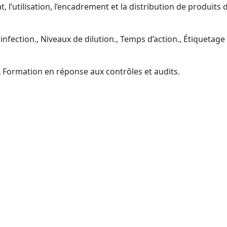
t, l’utilisation, l’encadrement et la distribution de produits 
fection., Niveaux de dilution., Temps d’action., Étiquetage 
 Formation en réponse aux contrôles et audits.
tion Certibiocide TP2 (CPF) 
ofessionnels (TP2) : acheteurs externes, utilisateurs, res
fs d’équipe, responsables QHSE (inscription CPF accompa
ics de copropriété., Acteurs publics locaux., Prise en char
e sport, Piscines, Organismes de gestion syndicale, Collect
lisation CPF facilitée).Domaine santé-médico-social (hors 
es., Acheteurs (parcours CPF guidé)..Revendeurs/fournis