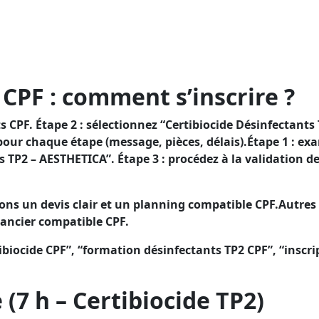
ctants TP2 et démontrer votre conformité, grâce à un fin
désinfectants TP2 et établir votre conformité, avec l’app
 CPF : comment s’inscrire ?
CPF. Étape 2 : sélectionnez “Certibiocide Désinfectants 
ur chaque étape (message, pièces, délais).Étape 1 : exa
s TP2 – AESTHETICA”. Étape 3 : procédez à la validation 
ons un devis clair et un planning compatible CPF.Autres
éancier compatible CPF.
biocide CPF”, “formation désinfectants TP2 CPF”, “inscri
7 h – Certibiocide TP2)