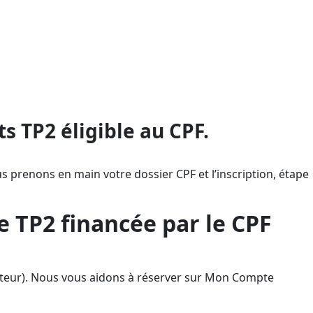
ontée en compétences sans avance
e national via la formation à
n d’être conforme au dispositif
s TP2 éligible au CPF.
s prenons en main votre dossier CPF et l’inscription, étape
e TP2 financée par le CPF
mpteur). Nous vous aidons à réserver sur Mon Compte