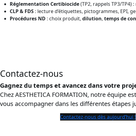
Réglementation Certibiocide
(TP2, rappels TP3/TP4) : r
CLP & FDS
: lecture d’étiquettes, pictogrammes, EPI, ge
Procédures ND
: choix produit,
dilution
,
temps de con
CPF dans le département Doubs:
cette page vise les reche
ayants droit et sécuriser le processus de conversion.
Contactez-nous
Gagnez du temps et avancez dans votre proje
Chez AESTHETICA FORMATION, notre équipe est 
vous accompagner dans les différentes étapes 
Contactez-nous dès aujourd’hui !