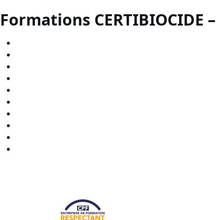
Formations CERTIBIOCIDE –
CERTIBIOCIDE - CPF en
Bourgogne-Franche-Comté
CERTIBIOCIDE - CPF en
Bretagne
CERTIBIOCIDE - CPF en
Centre-Val de Loire
CERTIBIOCIDE - CPF en
Grand Est
CERTIBIOCIDE - CPF en
Hauts-de-France
CERTIBIOCIDE - CPF en
Normandie
CERTIBIOCIDE - CPF en
Nouvelle-Aquitaine
CERTIBIOCIDE - CPF en
Occitanie
CERTIBIOCIDE - CPF en
Pays de la Loire
CERTIBIOCIDE - CPF en
Provence-Alpes-Côte d'Azur