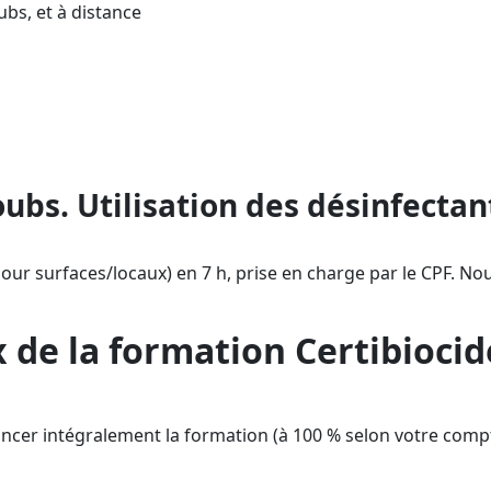
bs, et à distance
s (TP2), éligible CPF : financez votre m
n en Doubs, présent sur tout le territoir
jusqu’à l’attestation (validité 5 ans) afi
bs. Utilisation des désinfectant
our surfaces/locaux) en 7 h, prise en charge par le CPF. Nou
x de la formation Certibiocid
inancer intégralement la formation (à 100 % selon votre co