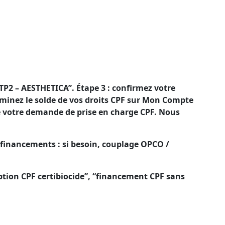
ancement CPF qui diminue votre reste à
ui d’un financement CPF pour limiter votre reste à
TP2 – AESTHETICA”. Étape 3 : confirmez votre
minez le solde de vos droits CPF sur Mon Compte
de votre demande de prise en charge CPF. Nous
 financements : si besoin, couplage OPCO /
ption CPF certibiocide”, “financement CPF sans