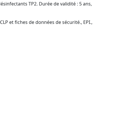
désinfectants TP2. Durée de validité : 5 ans,
CLP et fiches de données de sécurité., EPI.,
dans le département
ponsables hiérarchiques, commerçants.
gnée).
ge possible par le CPF selon vos droits..Secteur
ivités (prise en charge par CPF selon droits).
actes médicaux) : offres de services hôteliers,
seurs : équipes commerciales, ADV, acheteurs