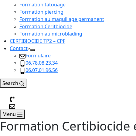
Formation tatouage
Formation piercing
Formation au maquillage permanent
Formation Ceritbiocide
Formation au microblading
CERTIBIOCIDE TP2 – CPF
Contact
Formulaire
06.78.08.23.34
06.07.01.96.56
Search
Menu
Formation Certibiocide 