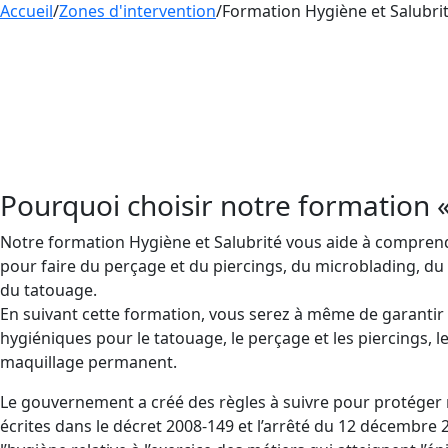
Accueil
/
Zones d'intervention
/
Formation Hygiène et Salubri
En France, les tatoueurs doivent suivre une
form
la sécurité de leurs clients. Aesthetica Format
Formation d’
Hygiène et Salubrité
dans le départe
hygiène et salubrité
pour prévenir les infections 
Pourquoi choisir notre formation «
Notre formation Hygiène et Salubrité vous aide à comprendr
pour faire du perçage et du piercings, du microblading, d
du tatouage.
En suivant cette formation, vous serez à même de garantir 
hygiéniques pour le tatouage, le perçage et les piercings, le
maquillage permanent.
Le gouvernement a créé des règles à suivre pour protéger 
écrites dans le décret 2008-149 et l’arrêté du 12 décembre 2