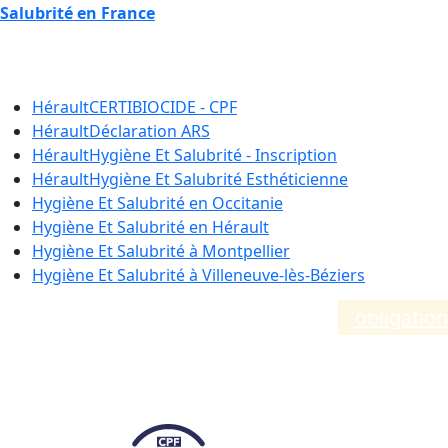
Salubrité en France
Formation Hygiène et Salubri
Hérault
CERTIBIOCIDE - CPF
Hérault
Déclaration ARS
Hérault
Hygiène Et Salubrité - Inscription
Hérault
Hygiène Et Salubrité Esthéticienne
Hygiène Et Salubrité en
Occitanie
Hygiène Et Salubrité en
Hérault
Hygiène Et Salubrité à
Montpellier
Hygiène Et Salubrité à
Villeneuve-lès-Béziers
Compléments d’informations sur les
obligatio