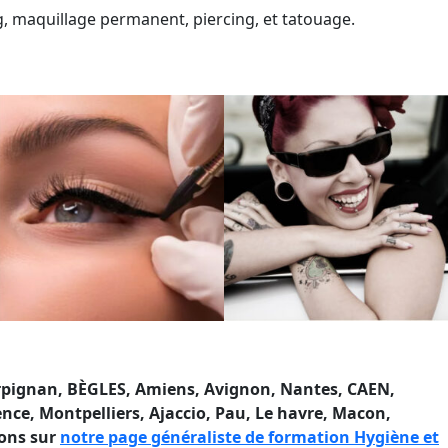
g, maquillage permanent, piercing, et tatouage.
erpignan, BÈGLES, Amiens, Avignon, Nantes, CAEN,
nce, Montpelliers, Ajaccio
, Pau, Le havre, Macon,
ions sur
notre page généraliste de formation Hygiène et