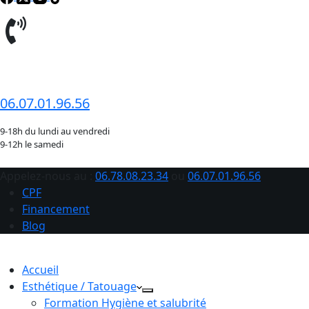
06.78.08.23.34
06.07.01.96.56
9-18h du lundi au vendredi
9-12h le samedi
Appelez-nous au :
06.78.08.23.34
ou
06.07.01.96.56
CPF
Financement
Blog
Accueil
Esthétique / Tatouage
Formation Hygiène et salubrité