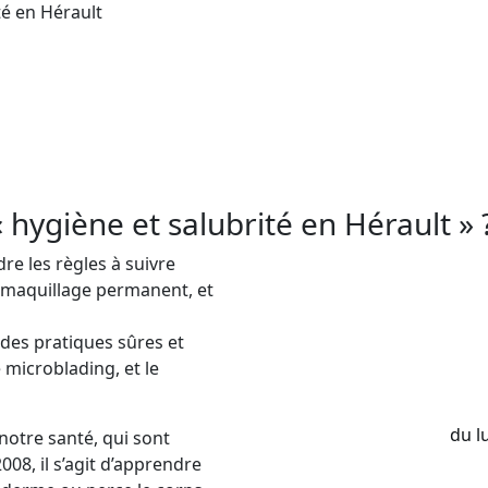
té en Hérault
ation
spécifique en
hygiène et salubrité
pour mini
ion délivre aux professionnels du tatouage, du p
ment Hérault. En France, les tatoueurs doivent 
et la propagation de virus et bactéries.
 hygiène et salubrité en Hérault » 
e les règles à suivre
u maquillage permanent, et
des pratiques sûres et
 microblading, et le
du l
notre santé, qui sont
008, il s’agit d’apprendre