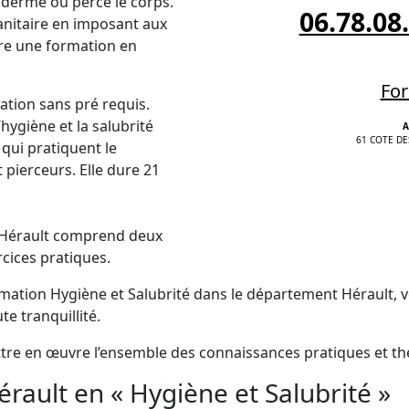
épiderme ou perce le corps.
06.78.08
sanitaire en imposant aux
vre une formation en
For
ation sans pré requis.
ygiène et la salubrité
A
61 COTE DE
qui pratiquent le
 pierceurs. Elle dure 21
t Hérault comprend deux
cices pratiques.
mation Hygiène et Salubrité dans le département Hérault, v
e tranquillité.
ettre en œuvre l’ensemble des connaissances pratiques et thé
ault en « Hygiène et Salubrité »