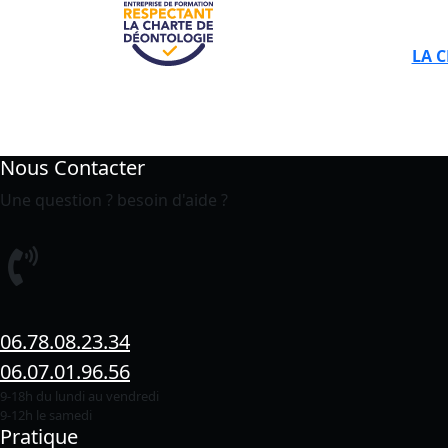
LA 
Nous Contacter
Une question ? besoin d'aide ?
06.78.08.23.34
06.07.01.96.56
9-18h du lundi au vendredi
9-12h le samedi
Pratique