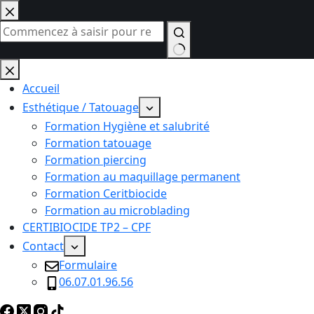
Passer
au
contenu
Aucun
résultat
Accueil
Esthétique / Tatouage
Formation Hygiène et salubrité
Formation tatouage
Formation piercing
Formation au maquillage permanent
Formation Ceritbiocide
Formation au microblading
CERTIBIOCIDE TP2 – CPF
Contact
Formulaire
06.07.01.96.56