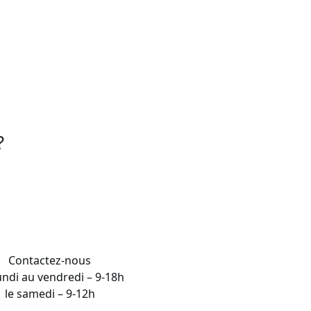
miser les risques d’infections et assurer
erçage et du maquillage permanent une
impérativement suivre une formation en
?
Contactez-nous
undi au vendredi – 9-18h
le samedi – 9-12h