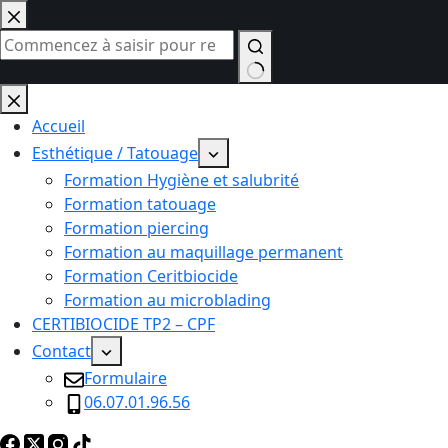
Passer
au
contenu
Aucun
résultat
Accueil
Esthétique / Tatouage
Formation Hygiène et salubrité
Formation tatouage
Formation piercing
Formation au maquillage permanent
Formation Ceritbiocide
Formation au microblading
CERTIBIOCIDE TP2 – CPF
Contact
Formulaire
06.07.01.96.56