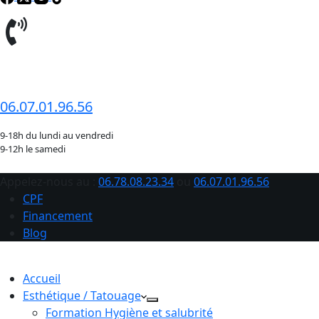
06.78.08.23.34
06.07.01.96.56
9-18h du lundi au vendredi
9-12h le samedi
Appelez-nous au :
06.78.08.23.34
ou
06.07.01.96.56
CPF
Financement
Blog
Accueil
Esthétique / Tatouage
Formation Hygiène et salubrité