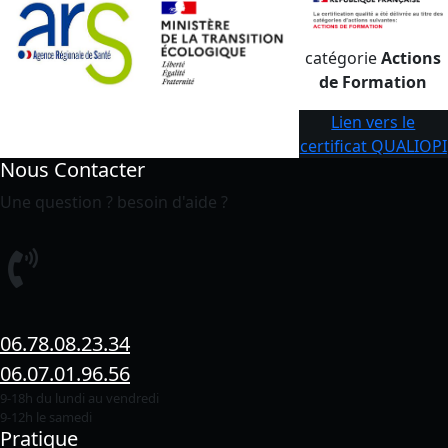
catégorie
Actions
de Formation
Lien vers le
certificat QUALIOPI
Nous Contacter
Une question ? besoin d'aide ?
06.78.08.23.34
06.07.01.96.56
9-18h du lundi au vendredi
9-12h le samedi
Pratique