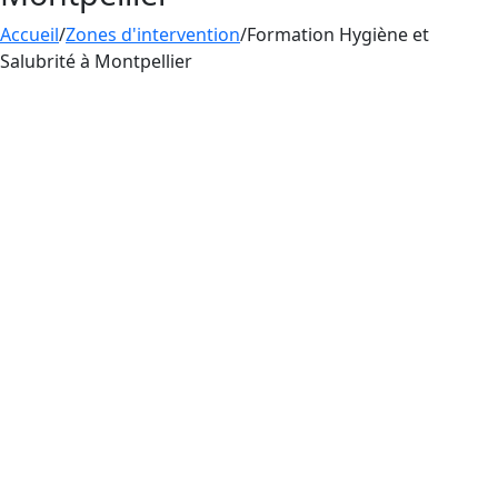
Accueil
/
Zones d'intervention
/
Formation Hygiène et
Salubrité à Montpellier
Aesthetica Formation délivre aux professionnels
du tatouage, du perçage et du maquillage
permanent une Formation d’
Hygiène et
Salubrité
à Montpellier. Si vous voulez pratiquer
le tatouage en France, il faut d’abord apprendre
à bien se laver les mains et suivre toutes les
règles d’hygiène et de salubrité. Cette
formation
vous aide à apprendre comment éviter de
transmettre des virus et des bactéries.
La pratique du tatouage en France s’associe
obligatoirement à une maîtrise des règles
d’hygiène et de salubrité, une formation
indispensable et obligatoire pour éviter les