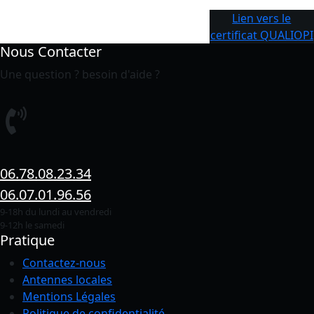
Lien vers le
certificat QUALIOPI
Nous Contacter
Une question ? besoin d'aide ?
06.78.08.23.34
06.07.01.96.56
9-18h du lundi au vendredi
9-12h le samedi
Pratique
Contactez-nous
Antennes locales
Mentions Légales
Politique de confidentialité