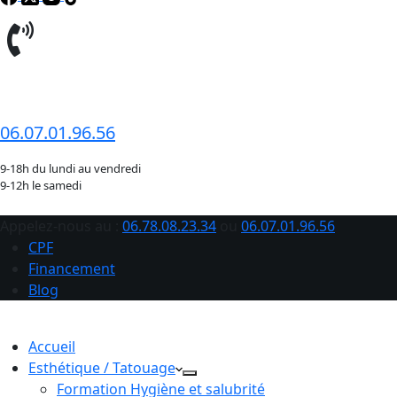
06.78.08.23.34
06.07.01.96.56
9-18h du lundi au vendredi
9-12h le samedi
Appelez-nous au :
06.78.08.23.34
ou
06.07.01.96.56
CPF
Financement
Blog
Accueil
Esthétique / Tatouage
Formation Hygiène et salubrité