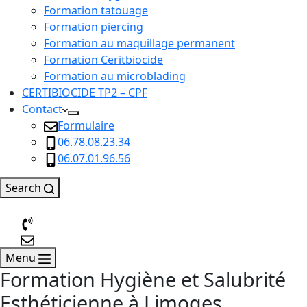
Formation tatouage
Formation piercing
Formation au maquillage permanent
Formation Ceritbiocide
Formation au microblading
CERTIBIOCIDE TP2 – CPF
Contact
Formulaire
06.78.08.23.34
06.07.01.96.56
Search
Menu
Formation Hygiène et Salubrité
Esthéticienne à Limoges