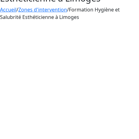
Accueil
/
Zones d'intervention
/
Formation Hygiène et
Salubrité Esthéticienne à Limoges
Aesthetica Formation propose un apprentissage
des règles d’hygiène et de salubrité à Limoges, à
destination des esthéticiennes pratiquant le
tatouage, le perçage et le maquillage
permanent. La pratique du tatouage, du perçage
et du maquillage permanent par les
esthéticiennes en France nécessite
obligatoirement une maîtrise des règles
d’hygiène et de salubrité, une
formation
indispensable pour éviter les risques
d’infections.
Pour exercer en tant qu’esthéticienne pratiquant
le tatouage, le perçage et le maquillage