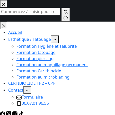
Passer
au
contenu
Aucun
résultat
Accueil
Esthétique / Tatouage
Formation Hygiène et salubrité
Formation tatouage
Formation piercing
Formation au maquillage permanent
Formation Ceritbiocide
Formation au microblading
CERTIBIOCIDE TP2 – CPF
Contact
Formulaire
06.07.01.96.56