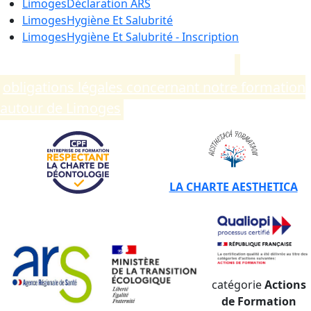
Limoges
Déclaration ARS
Limoges
Hygiène Et Salubrité
Limoges
Hygiène Et Salubrité - Inscription
Compléments d’informations sur les
obligations légales concernant notre formation
autour de Limoges
.
LA CHARTE AESTHETICA
catégorie
Actions
de Formation