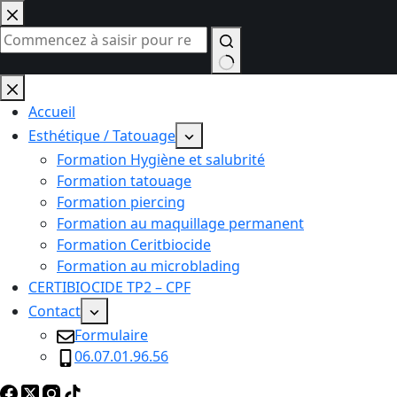
Passer
au
contenu
Aucun
résultat
Accueil
Esthétique / Tatouage
Formation Hygiène et salubrité
Formation tatouage
Formation piercing
Formation au maquillage permanent
Formation Ceritbiocide
Formation au microblading
CERTIBIOCIDE TP2 – CPF
Contact
Formulaire
06.07.01.96.56