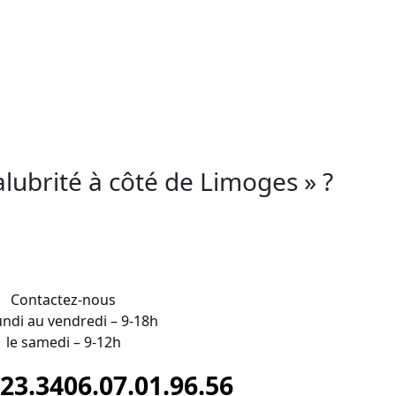
brité. Cette
formation
est importante pour
 Limoges d’Aesthetica Formation est
 du tatouage en France s’associe
 éviter les risques d’infections.
alubrité à côté de Limoges » ?
Contactez-nous
undi au vendredi – 9-18h
le samedi – 9-12h
.23.34
06.07.01.96.56