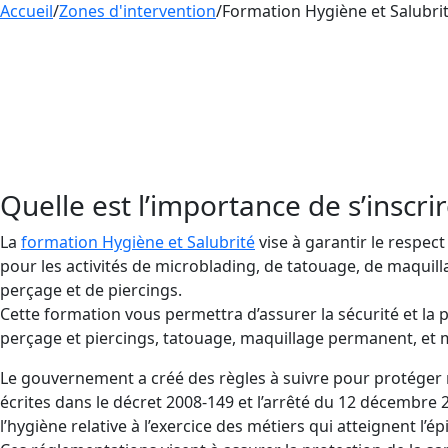
Accueil
/
Zones d'intervention
/
Formation Hygiène et Salubri
Si vous voulez tatouer en France, il faut d’abord 
éviter la transmission de virus et bactéries. La 
conçue pour les professionnels du tatouage, du 
obligatoirement à une maîtrise des règles d’hygiè
Quelle est l’importance de s’inscri
La
formation Hygiène et Salubrité
vise à garantir le respec
pour les activités de microblading, de tatouage, de maquil
perçage et de piercings.
Cette formation vous permettra d’assurer la sécurité et la 
perçage et piercings, tatouage, maquillage permanent, et 
Le gouvernement a créé des règles à suivre pour protéger 
écrites dans le décret 2008-149 et l’arrêté du 12 décembre 2
l’hygiène relative à l’exercice des métiers qui atteignent l’