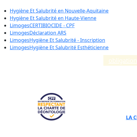
Hygiène Et Salubrité en
Nouvelle-Aquitaine
Hygiène Et Salubrité en
Haute-Vienne
Limoges
CERTIBIOCIDE - CPF
Limoges
Déclaration ARS
Limoges
Hygiène Et Salubrité - Inscription
Limoges
Hygiène Et Salubrité Esthéticienne
Compléments d’informations sur les
obligatio
LA 