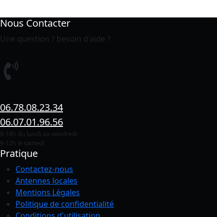
Nous Contacter
Une question ? besoin d'aide ?
06.78.08.23.34
06.07.01.96.56
9-18h du lundi au vendredi
9-12h le samedi
Pratique
Contactez-nous
Antennes locales
Mentions Légales
Politique de confidentialité
Conditions
d'utilisation