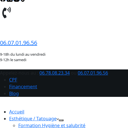
06.78.08.23.34
06.07.01.96.56
9-18h du lundi au vendredi
9-12h le samedi
Appelez-nous au :
06.78.08.23.34
ou
06.07.01.96.56
CPF
Financement
Blog
Accueil
Esthétique / Tatouage
Formation Hygiène et salubrité