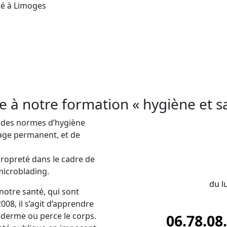
té à Limoges
apprendre à suivre les règles d’hygiène et de salu
formation en
hygiène et salubrité
aux alentours de
perçage et du maquillage permanent. La pratique
ne et de salubrité, une formation nécessaire pour
re à notre formation « hygiène et s
t des normes d’hygiène
lage permanent, et de
propreté dans le cadre de
microblading.
du l
notre santé, qui sont
008, il s’agit d’apprendre
épiderme ou perce le corps.
06.78.08