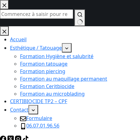
Passer
au
contenu
Aucun
résultat
Accueil
Esthétique / Tatouage
Formation Hygiène et salubrité
Formation tatouage
Formation piercing
Formation au maquillage permanent
Formation Ceritbiocide
Formation au microblading
CERTIBIOCIDE TP2 – CPF
Contact
Formulaire
06.07.01.96.56