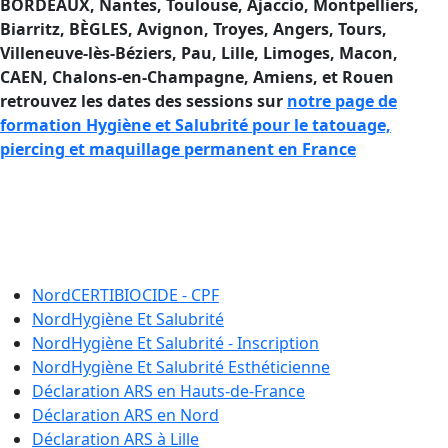
BORDEAUX, Nantes, Toulouse, Ajaccio
, Montpelliers,
Biarritz, BÈGLES, Avignon, Troyes, Angers, Tours,
Villeneuve-lès-Béziers, Pau, Lille, Limoges, Macon,
CAEN, Chalons-en-Champagne, Amiens, et Rouen
retrouvez les dates des sessions sur
notre page de
formation Hygiène et Salubrité pour le tatouage,
piercing et maquillage permanent en France
Se former à l’Hygiène et à la Salubrité
en France si vous êtes tatouteur ou
pierceur.
Nord
CERTIBIOCIDE - CPF
Nord
Hygiène Et Salubrité
Nord
Hygiène Et Salubrité - Inscription
Nord
Hygiène Et Salubrité Esthéticienne
Déclaration ARS en
Hauts-de-France
Déclaration ARS en
Nord
Déclaration ARS à
Lille