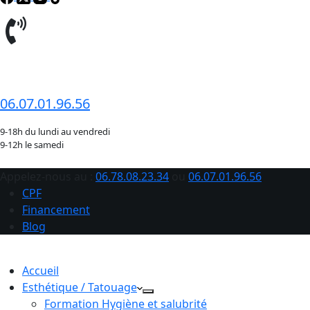
06.78.08.23.34
06.07.01.96.56
9-18h du lundi au vendredi
9-12h le samedi
Appelez-nous au :
06.78.08.23.34
ou
06.07.01.96.56
CPF
Financement
Blog
Accueil
Esthétique / Tatouage
Formation Hygiène et salubrité