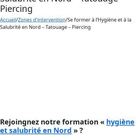
Piercing
Accueil
/
Zones d'intervention
/
Se former à l’Hygiène et à la
Salubrité en Nord – Tatouage – Piercing
La
formation Hygiène et Salubrité
dispensée par
Aesthetica est cruciale pour les praticiens du
tatouage, du maquillage permanent et du
piercing car elle permet de garantir des normes
de sécurité et de prévention des infections pour
protéger la santé des clients.
Cette formation est essentielle pour toute
personne voulant poursuivre une carrière dans
ce domaine.
Rejoingnez notre formation «
hygiène
et salubrité en Nord
» ?