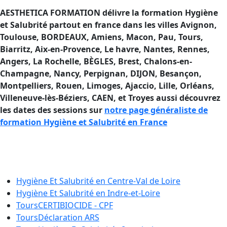
AESTHETICA FORMATION délivre la formation Hygiène
et Salubrité partout en france dans les villes Avignon,
Toulouse, BORDEAUX, Amiens, Macon, Pau, Tours,
Biarritz, Aix-en-Provence, Le havre, Nantes, Rennes,
Angers, La Rochelle, BÈGLES, Brest, Chalons-en-
Champagne, Nancy, Perpignan, DIJON, Besançon,
Montpelliers, Rouen, Limoges, Ajaccio
, Lille, Orléans,
Villeneuve-lès-Béziers, CAEN, et Troyes aussi découvrez
les dates des sessions sur
notre page généraliste de
formation Hygiène et Salubrité en France
Formation Hygiène et Salubrité en
France
Hygiène Et Salubrité en
Centre-Val de Loire
Hygiène Et Salubrité en
Indre-et-Loire
Tours
CERTIBIOCIDE - CPF
Tours
Déclaration ARS