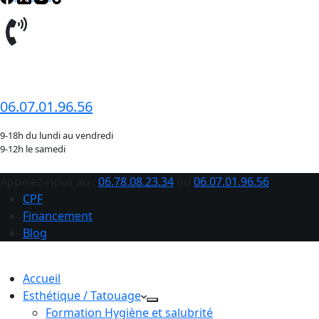
06.78.08.23.34
06.07.01.96.56
9-18h du lundi au vendredi
9-12h le samedi
Appelez-nous au :
06.78.08.23.34
ou
06.07.01.96.56
CPF
Financement
Blog
Accueil
Esthétique / Tatouage
Formation Hygiène et salubrité