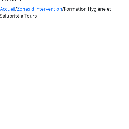
Accueil
/
Zones d'intervention
/
Formation Hygiène et
Salubrité à Tours
Pour tatouer dans les règles de l’art en France, il
faut d’abord apprendre à bien se laver les mains
et à suivre les règles d’
hygiène et salubrité
.
Cette
formation
vous aide à apprendre
comment éviter la transmission de virus et de
bactéries. Aesthetica Formation délivre aux
professionnels du tatouage, du perçage et du
maquillage permanent une Formation
d’
Hygiène et Salubrité
près de Tours. La maîtrise
des règles d’hygiène et de salubrité est
essentielle pour pratiquer le tatouage en France,
car elle permet de limiter les risques d’infections