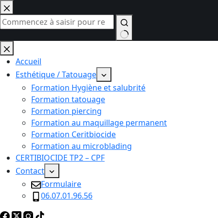
Passer
au
contenu
Aucun
résultat
Accueil
Esthétique / Tatouage
Formation Hygiène et salubrité
Formation tatouage
Formation piercing
Formation au maquillage permanent
Formation Ceritbiocide
Formation au microblading
CERTIBIOCIDE TP2 – CPF
Contact
Formulaire
06.07.01.96.56