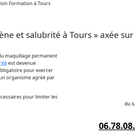
ption Formation à Tours
xées sur l’Hygiène et la Salubrité autour de Tou
ntales d’hygiène et de salubrité, et protéger la
ène et salubrité à Tours » axée sur
 du maquillage permanent
rité
est devenue
obligatoire pour exercer
ar un organisme agréé par
INSCRIPTIO
cessaires pour limiter les
du l
06.78.08