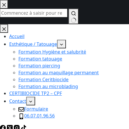
Passer
au
contenu
Aucun
résultat
Accueil
Esthétique / Tatouage
Formation Hygiène et salubrité
Formation tatouage
Formation piercing
Formation au maquillage permanent
Formation Ceritbiocide
Formation au microblading
CERTIBIOCIDE TP2 – CPF
Contact
Formulaire
06.07.01.96.56