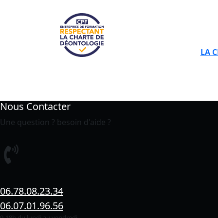
LA 
Nous Contacter
Une question ? besoin d'aide ?
06.78.08.23.34
06.07.01.96.56
9-18h du lundi au vendredi