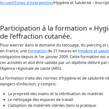
Accueil
/
Zones d'intervention
/
Hygiène et Salubrité – Inscri
Inscrivez-vous pour nos prochaines formations a
FORMATION pour exceller dans les normes fondame
Participation à la formation « Hygi
de l’effraction cutanée.
Pour exercer dans le domaine du tatouage, du piercing et
en France, une
formation
de 21 heures en
hygiène et salub
obligatoire depuis le 1er janvier 2009. Cette formation est 
ces activités et doit être validée par un diplôme délivré p
l’Agence régionale de santé (ARS).
La formation traite des normes d’hygiène et de salubrité né
dangers d’infection, y compris :
La propreté des mains et la stérilisation du matériel.
Le nettoyage des espaces de travail.
L’adoption de matériels stériles dans la pratique.