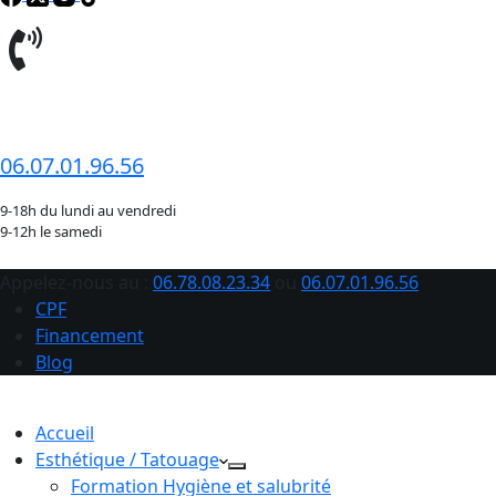
06.78.08.23.34
06.07.01.96.56
9-18h du lundi au vendredi
9-12h le samedi
Appelez-nous au :
06.78.08.23.34
ou
06.07.01.96.56
CPF
Financement
Blog
Accueil
Esthétique / Tatouage
Formation Hygiène et salubrité