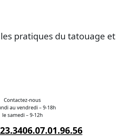
rs. Inscrivez-vous à AESTHETICA
 santé de vos clients.
 les pratiques du tatouage et
N à proximité de Tours
Contactez-nous
undi au vendredi – 9-18h
le samedi – 9-12h
.23.34
06.07.01.96.56