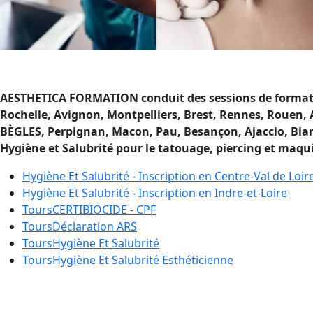
AESTHETICA FORMATION conduit des sessions de formation
Rochelle, Avignon, Montpelliers, Brest, Rennes, Rouen,
BÈGLES, Perpignan, Macon, Pau, Besançon, Ajaccio, Biarri
Hygiène et Salubrité pour le tatouage, piercing et maq
Hygiène Et Salubrité - Inscription en
Centre-Val de Loir
Hygiène Et Salubrité - Inscription en
Indre-et-Loire
Tours
CERTIBIOCIDE - CPF
Tours
Déclaration ARS
Tours
Hygiène Et Salubrité
Tours
Hygiène Et Salubrité Esthéticienne