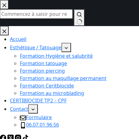
Passer
au
contenu
Aucun
résultat
Accueil
Esthétique / Tatouage
Formation Hygiène et salubrité
Formation tatouage
Formation piercing
Formation au maquillage permanent
Formation Ceritbiocide
Formation au microblading
CERTIBIOCIDE TP2 – CPF
Contact
Formulaire
06.07.01.96.56