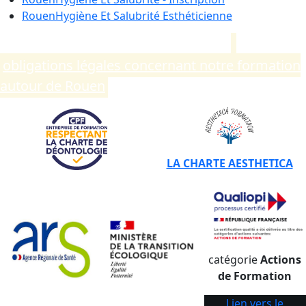
Rouen
Hygiène Et Salubrité Esthéticienne
Compléments d’informations sur les
obligations légales concernant notre formation
autour de Rouen
.
LA CHARTE AESTHETICA
catégorie
Actions
de Formation
Lien vers le