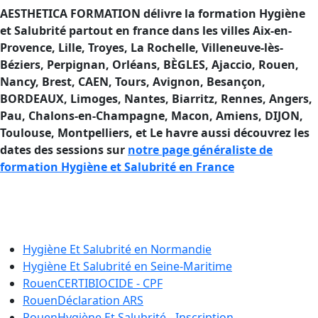
AESTHETICA FORMATION délivre la formation Hygiène
et Salubrité partout en france dans les villes Aix-en-
Provence, Lille, Troyes, La Rochelle, Villeneuve-lès-
Béziers, Perpignan, Orléans, BÈGLES, Ajaccio
, Rouen,
Nancy, Brest, CAEN, Tours, Avignon, Besançon,
BORDEAUX, Limoges, Nantes, Biarritz, Rennes, Angers,
Pau, Chalons-en-Champagne, Macon, Amiens, DIJON,
Toulouse, Montpelliers, et Le havre aussi découvrez les
dates des sessions sur
notre page généraliste de
formation Hygiène et Salubrité en France
Formation Hygiène et Salubrité en
France
Hygiène Et Salubrité en
Normandie
Hygiène Et Salubrité en
Seine-Maritime
Rouen
CERTIBIOCIDE - CPF
Rouen
Déclaration ARS
Rouen
Hygiène Et Salubrité - Inscription