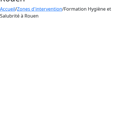
Accueil
/
Zones d'intervention
/
Formation Hygiène et
Salubrité à Rouen
En France, les tatoueurs doivent suivre une
formation
spécifique en
hygiène et salubrité
pour minimiser les risques d’infections et
assurer la sécurité de leurs clients. Aesthetica
Formation enseigne les règles d’hygiène et de
salubrité en Seine-Maritime, à Rouen aux
professionnels du tatouage, du perçage et du
maquillage permanent. La maîtrise des règles
d’hygiène et de salubrité est essentielle pour
pratiquer le tatouage en France, car elle permet
de limiter les risques d’infections et la
transmission de pathogènes.