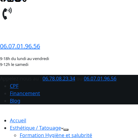
06.78.08.23.34
06.07.01.96.56
9-18h du lundi au vendredi
9-12h le samedi
Appelez-nous au :
06.78.08.23.34
ou
06.07.01.96.56
CPF
Financement
Blog
Accueil
Esthétique / Tatouage
Formation Hygiène et salubrité