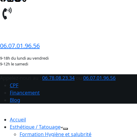
06.78.08.23.34
06.07.01.96.56
9-18h du lundi au vendredi
9-12h le samedi
Appelez-nous au :
06.78.08.23.34
ou
06.07.01.96.56
CPF
Financement
Blog
Accueil
Esthétique / Tatouage
Formation Hygiène et salubrité