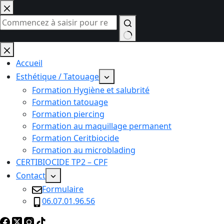
Passer
au
contenu
Aucun
résultat
Accueil
Esthétique / Tatouage
Formation Hygiène et salubrité
Formation tatouage
Formation piercing
Formation au maquillage permanent
Formation Ceritbiocide
Formation au microblading
CERTIBIOCIDE TP2 – CPF
Contact
Formulaire
06.07.01.96.56