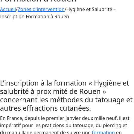
Accueil
/
Zones d'intervention
/
Hygiène et Salubrité –
Inscription Formation à Rouen
Enregistrez-vous pour les prochaines sessions
de Formation en
Hygiène et Salubrité
proche de
Rouen. Inscrivez-vous à AESTHETICA
FORMATION pour exceller dans les normes
fondamentales d’hygiène et de salubrité, et
protéger la santé de vos clients.
L’inscription à la formation « Hygiène et
salubrité à proximité de Rouen »
concernant les méthodes du tatouage et
autres effractions cutanées.
En France, depuis le premier janvier deux mille neuf, il est
impératif pour les praticiens du tatouage, du piercing et
du maquillage permanent de suivre une
formation
en