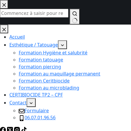
Passer
au
contenu
Aucun
résultat
Accueil
Esthétique / Tatouage
Formation Hygiène et salubrité
Formation tatouage
Formation piercing
Formation au maquillage permanent
Formation Ceritbiocide
Formation au microblading
CERTIBIOCIDE TP2 – CPF
Contact
Formulaire
06.07.01.96.56