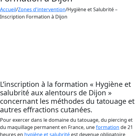
Accueil
/
Zones d'intervention
/
Hygiène et Salubrité –
Inscription Formation à Dijon
Enregistrez-vous pour les prochaines sessions
de Formation en
Hygiène et Salubrité
proche de
Dijon. Rejoignez AESTHETICA FORMATION pour
devenir maître des pratiques indispensables
d’hygiène et de salubrité et pour assurer la
sécurité de vos clients.
L’inscription à la formation « Hygiène et
salubrité aux alentours de Dijon »
concernant les méthodes du tatouage et
autres effractions cutanées.
Pour exercer dans le domaine du tatouage, du piercing et
du maquillage permanent en France, une
formation
de 21
heures en
hygiène et salubrité
est devenue obligatoire