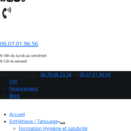
06.78.08.23.34
06.07.01.96.56
9-18h du lundi au vendredi
9-12h le samedi
Appelez-nous au :
06.78.08.23.34
ou
06.07.01.96.56
CPF
Financement
Blog
Accueil
Esthétique / Tatouage
Formation Hygiène et salubrité