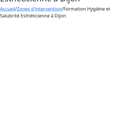
Accueil
/
Zones d'intervention
/
Formation Hygiène et
Salubrité Esthéticienne à Dijon
Aesthetica Formation offre une
formation
en
hygiène et salubrité
à Dijon pour les
esthéticiennes pratiquant le tatouage, le
perçage et le maquillage permanent. La maîtrise
des règles d’hygiène et de salubrité est
primordiale pour les esthéticiennes pratiquant
le tatouage, le perçage et le maquillage
permanent en France, afin de minimiser les
risques d’infections et d’assurer la sécurité des
clients.
Si vous êtes esthéticienne et souhaitez proposer
des services de tatouage, perçage et maquillage
permanent en France, vous devez d’abord