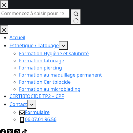
Passer
au
contenu
Aucun
résultat
Accueil
Esthétique / Tatouage
Formation Hygiène et salubrité
Formation tatouage
Formation piercing
Formation au maquillage permanent
Formation Ceritbiocide
Formation au microblading
CERTIBIOCIDE TP2 – CPF
Contact
Formulaire
06.07.01.96.56