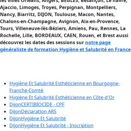
les villes Orléans, Angers, BÈGLES, Besançon, Le havre,
Ajaccio, Limoges, Troyes, Perpignan, Montpelliers,
Nancy, Biarritz, DIJON, Toulouse, Macon, Nantes,
Chalons-en-Champagne, Avignon, Aix-en-Provence,
Tours, Villeneuve-lès-Béziers, Amiens, Pau, Rennes, La
Rochelle, Lille, BORDEAUX, CAEN, Rouen, et Brest aussi
découvrez les dates des sessions sur
notre page
généraliste de formation Hygiène et Salubrité en France
Formation Hygiène et Salubrité en
France
Hygiène Et Salubrité Esthéticienne en
Bourgogne-
Franche-Comté
Hygiène Et Salubrité Esthéticienne en
Côte-d'Or
Dijon
CERTIBIOCIDE - CPF
Dijon
Déclaration ARS
Dijon
Hygiène Et Salubrité
Dijon
Hygiène Et Salubrité - Inscription