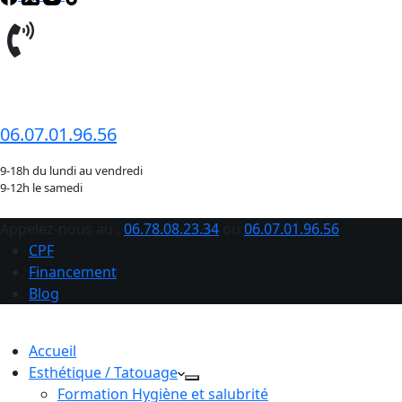
06.78.08.23.34
06.07.01.96.56
9-18h du lundi au vendredi
9-12h le samedi
Appelez-nous au :
06.78.08.23.34
ou
06.07.01.96.56
CPF
Financement
Blog
Accueil
Esthétique / Tatouage
Formation Hygiène et salubrité