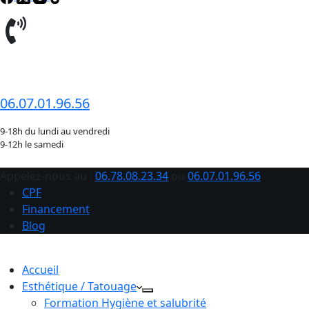
06.78.08.23.34
06.07.01.96.56
9-18h du lundi au vendredi
9-12h le samedi
Appelez-nous au :
06.78.08.23.34
ou
06.07.01.96.56
CPF
Financement
Blog
Accueil
Esthétique / Tatouage
Formation Hygiène et salubrité