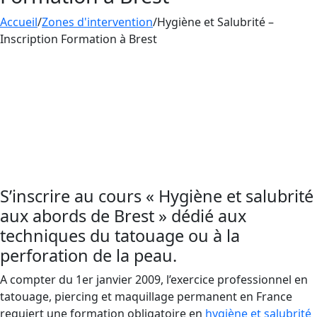
Accueil
/
Zones d'intervention
/
Hygiène et Salubrité –
Inscription Formation à Brest
Rejoignez nos sessions de
formation
dédiées à
l’Hygiène et à la Salubrité aux abords de Brest.
Contactez et rejoingnez AESTHETICA
FORMATION pour maîtriser les protocoles
critiques d’hygiène et de salubrité, et préserver
le bien-être de vos clients.
S’inscrire au cours « Hygiène et salubrité
aux abords de Brest » dédié aux
techniques du tatouage ou à la
perforation de la peau.
A compter du 1er janvier 2009, l’exercice professionnel en
tatouage, piercing et maquillage permanent en France
requiert une formation obligatoire en
hygiène et salubrité