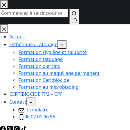
Passer
au
contenu
Aucun
résultat
Accueil
Esthétique / Tatouage
Formation Hygiène et salubrité
Formation tatouage
Formation piercing
Formation au maquillage permanent
Formation Ceritbiocide
Formation au microblading
CERTIBIOCIDE TP2 – CPF
Contact
Formulaire
06.07.01.96.56