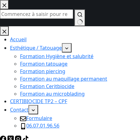
Passer
au
contenu
Aucun
résultat
Accueil
Esthétique / Tatouage
Formation Hygiène et salubrité
Formation tatouage
Formation piercing
Formation au maquillage permanent
Formation Ceritbiocide
Formation au microblading
CERTIBIOCIDE TP2 – CPF
Contact
Formulaire
06.07.01.96.56