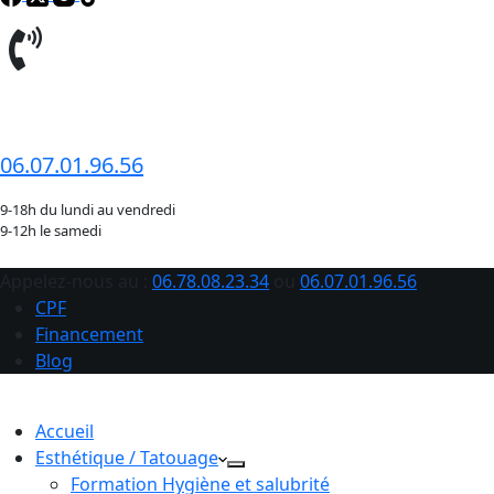
06.78.08.23.34
06.07.01.96.56
9-18h du lundi au vendredi
9-12h le samedi
Appelez-nous au :
06.78.08.23.34
ou
06.07.01.96.56
CPF
Financement
Blog
Accueil
Esthétique / Tatouage
Formation Hygiène et salubrité