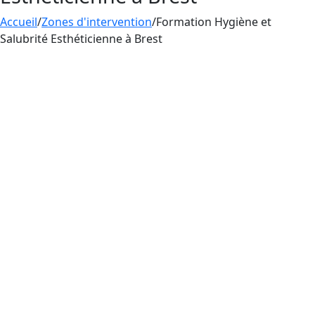
Accueil
/
Zones d'intervention
/
Formation Hygiène et
Salubrité Esthéticienne à Brest
Aesthetica Formation offre une
formation
en
hygiène et salubrité
à côté de Brest pour les
esthéticiennes pratiquant le tatouage, le
perçage et le maquillage permanent. La
pratique du tatouage, du perçage et du
maquillage permanent par les esthéticiennes en
France nécessite obligatoirement une maîtrise
des règles d’hygiène et de salubrité, une
formation indispensable pour éviter les risques
d’infections.
Pour exercer en tant qu’esthéticienne pratiquant
le tatouage, le perçage et le maquillage
permanent en France, une formation en
hygiène