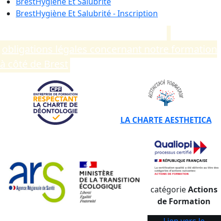
Brest
Hygiène Et Salubrité
Brest
Hygiène Et Salubrité - Inscription
Compléments d’informations sur les
obligations légales concernant notre formation
à côté de Brest
.
LA CHARTE AESTHETICA
catégorie
Actions
de Formation
Lien vers le