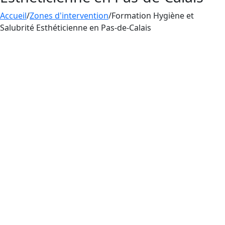
Accueil
/
Zones d'intervention
/
Formation Hygiène et
Salubrité Esthéticienne en Pas-de-Calais
Aesthetica Formation propose un apprentissage
des règles d’hygiène et de salubrité en Pas-de-
Calais, à destination des esthéticiennes
pratiquant le tatouage, le perçage et le
maquillage permanent. La maîtrise des règles
d’hygiène et de salubrité est primordiale pour
les esthéticiennes pratiquant le tatouage, le
perçage et le maquillage permanent en France,
afin de minimiser les risques d’infections et
d’assurer la sécurité des clients.
Pour pratiquer le tatouage, le perçage et le
maquillage permanent dans les règles de l’art
en tant qu’esthéticienne en France, vous devez