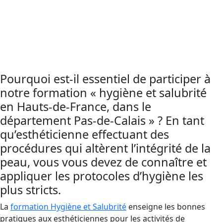
apprendre à bien vous laver les mains et à
suivre les règles d’
hygiène et salubrité
. Cette
formation
vous aidera à prévenir la
transmission de virus et de bactéries.
Pourquoi est-il essentiel de participer à
notre formation « hygiène et salubrité
en Hauts-de-France, dans le
département Pas-de-Calais » ? En tant
qu’esthéticienne effectuant des
procédures qui altèrent l’intégrité de la
peau, vous vous devez de connaître et
appliquer les protocoles d’hygiène les
plus stricts.
La
formation Hygiène et Salubrité
enseigne les bonnes
pratiques aux esthéticiennes pour les activités de