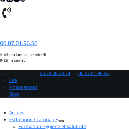
06.78.08.23.34
06.07.01.96.56
9-18h du lundi au vendredi
9-12h le samedi
Appelez-nous au :
06.78.08.23.34
ou
06.07.01.96.56
CPF
Financement
Blog
Accueil
Esthétique / Tatouage
Formation Hygiène et salubrité