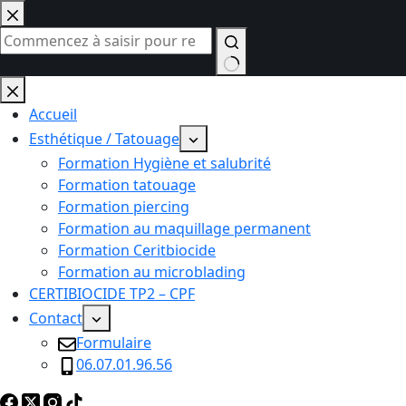
Passer
au
contenu
Aucun
résultat
Accueil
Esthétique / Tatouage
Formation Hygiène et salubrité
Formation tatouage
Formation piercing
Formation au maquillage permanent
Formation Ceritbiocide
Formation au microblading
CERTIBIOCIDE TP2 – CPF
Contact
Formulaire
06.07.01.96.56