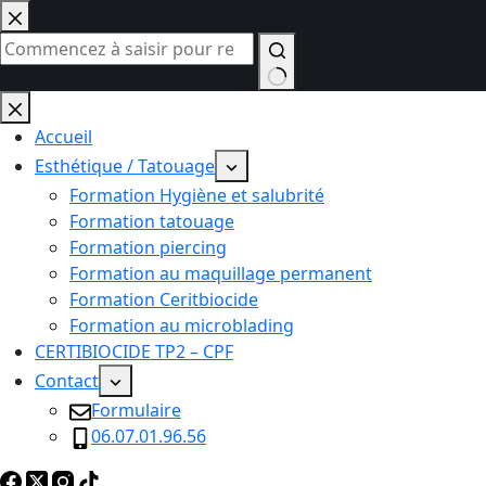
Passer
au
contenu
Aucun
résultat
Accueil
Esthétique / Tatouage
Formation Hygiène et salubrité
Formation tatouage
Formation piercing
Formation au maquillage permanent
Formation Ceritbiocide
Formation au microblading
CERTIBIOCIDE TP2 – CPF
Contact
Formulaire
06.07.01.96.56