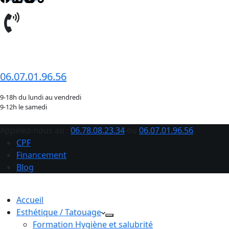
06.78.08.23.34
06.07.01.96.56
9-18h du lundi au vendredi
9-12h le samedi
Appelez-nous au :
06.78.08.23.34
ou
06.07.01.96.56
CPF
Financement
Blog
Accueil
Esthétique / Tatouage
Formation Hygiène et salubrité