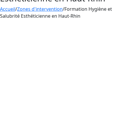
Accueil
/
Zones d'intervention
/
Formation Hygiène et
Salubrité Esthéticienne en Haut-Rhin
La
formation
en
hygiène et salubrité
dans le
département Haut-Rhin d’Aesthetica Formation
est conçue pour les esthéticiennes pratiquant le
tatouage, le perçage et le maquillage
permanent. En France, les esthéticiennes qui
pratiquent le tatouage, le perçage et le
maquillage permanent doivent obligatoirement
suivre une formation en
hygiène et salubrité
pour prévenir les infections et la propagation de
maladies.
Pour exercer en tant qu’esthéticienne pratiquant
le tatouage, le perçage et le maquillage
permanent en France, une formation en
hygiène