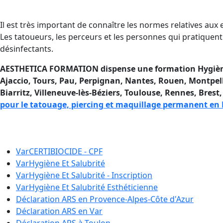
Il est très important de connaître les normes relatives aux 
Les tatoueurs, les perceurs et les personnes qui pratiquent
désinfectants.
AESTHETICA FORMATION dispense une formation Hygiène et
Ajaccio
, Tours, Pau, Perpignan, Nantes, Rouen, Montpe
Biarritz, Villeneuve-lès-Béziers, Toulouse, Rennes, Bres
pour le tatouage, piercing et maquillage permanent en
Se former à l’Hygiène et à la 
Var
CERTIBIOCIDE - CPF
Var
Hygiène Et Salubrité
Var
Hygiène Et Salubrité - Inscription
Var
Hygiène Et Salubrité Esthéticienne
Déclaration ARS en
Provence-Alpes-Côte d'Azur
Déclaration ARS en
Var