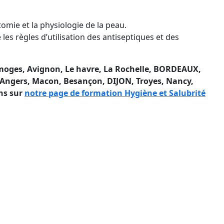
tomie et la physiologie de la peau.
es règles d’utilisation des antiseptiques et des
imoges, Avignon, Le havre, La Rochelle, BORDEAUX,
 Angers, Macon, Besançon, DIJON, Troyes, Nancy,
ons sur
notre page de formation Hygiène et Salubrité
s tatouteur ou pierceur.