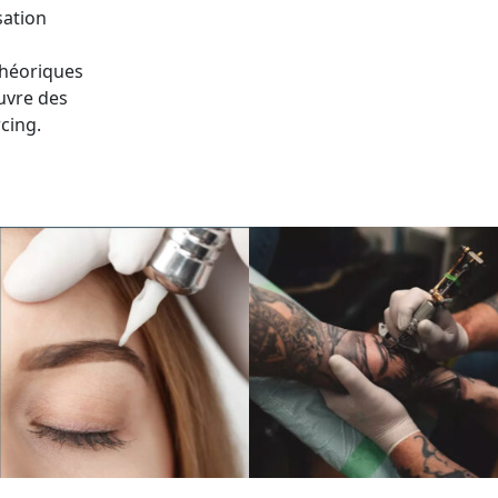
sation
théoriques
uvre des
cing.