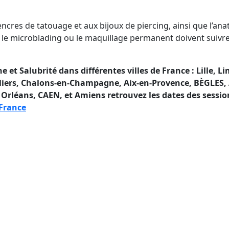
encres de tatouage et aux bijoux de piercing, ainsi que l’ana
 le microblading ou le maquillage permanent doivent suivre l
 Salubrité dans différentes villes de France : Lille, L
lliers, Chalons-en-Champagne, Aix-en-Provence, BÈGLES,
t, Orléans, CAEN, et Amiens retrouvez les dates des sessi
 France
Salubrité en France si vous ête