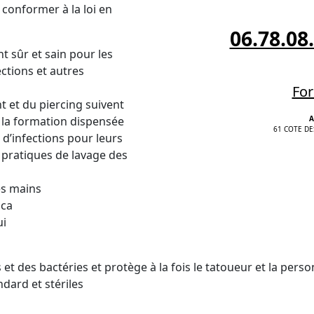
conformer à la loi en
06.78.08
t sûr et sain pour les
ections et autres
For
 et du piercing suivent
e la formation dispensée
A
61 COTE DE
 d’infections pour leurs
 pratiques de lavage des
les mains
ica
ui
t des bactéries et protège à la fois le tatoueur et la perso
dard et stériles