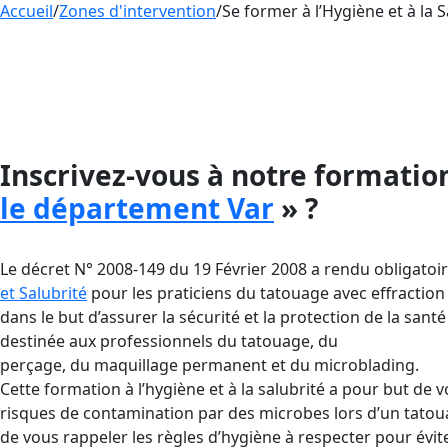
Accueil
/
Zones d'intervention
/
Se former à l’Hygiène et à la 
Aesthetica propose la
formation hygiène et salub
permanent ou à percer la peau des gens.
Cette formation est obligatoire pour quiconque s
Inscrivez-vous à notre formatio
le département Var
» ?
Le décret N° 2008-149 du 19 Février 2008 a rendu obligatoi
et Salubrité
pour les praticiens du tatouage avec effraction
dans le but d’assurer la sécurité et la protection de la santé 
destinée aux professionnels du tatouage, du
perçage, du maquillage permanent et du microblading.
Cette formation à l’hygiène et à la salubrité a pour but de 
risques de contamination par des microbes lors d’un tatoua
de vous rappeler les règles d’hygiène à respecter pour évi