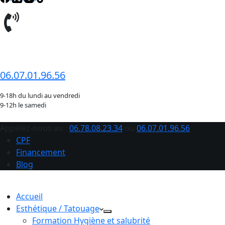
06.78.08.23.34
06.07.01.96.56
9-18h du lundi au vendredi
9-12h le samedi
Appelez-nous au :
06.78.08.23.34
ou
06.07.01.96.56
CPF
Financement
Blog
Accueil
Esthétique / Tatouage
Formation Hygiène et salubrité