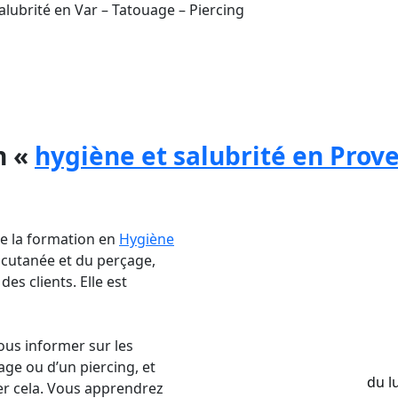
Salubrité en Var – Tatouage – Piercing
rité
pour les personnes qui souhaitent apprendre
ouhaite en faire son métier.
n «
hygiène et salubrité en Prov
re la formation en
Hygiène
 cutanée et du perçage,
des clients. Elle est
vous informer sur les
ge ou d’un piercing, et
du l
ter cela. Vous apprendrez