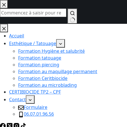
Passer
au
contenu
Aucun
résultat
Accueil
Esthétique / Tatouage
Formation Hygiène et salubrité
Formation tatouage
Formation piercing
Formation au maquillage permanent
Formation Ceritbiocide
Formation au microblading
CERTIBIOCIDE TP2 – CPF
Contact
Formulaire
06.07.01.96.56