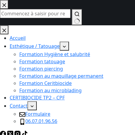
Passer
au
contenu
Aucun
résultat
Accueil
Esthétique / Tatouage
Formation Hygiène et salubrité
Formation tatouage
Formation piercing
Formation au maquillage permanent
Formation Ceritbiocide
Formation au microblading
CERTIBIOCIDE TP2 – CPF
Contact
Formulaire
06.07.01.96.56