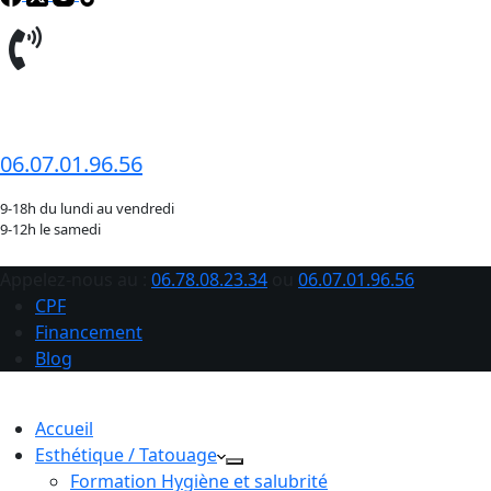
06.78.08.23.34
06.07.01.96.56
9-18h du lundi au vendredi
9-12h le samedi
Appelez-nous au :
06.78.08.23.34
ou
06.07.01.96.56
CPF
Financement
Blog
Accueil
Esthétique / Tatouage
Formation Hygiène et salubrité