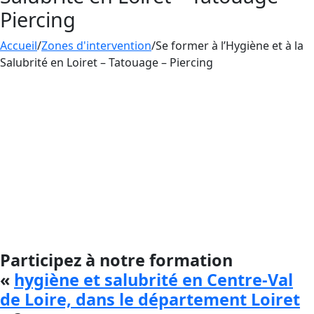
Piercing
Accueil
/
Zones d'intervention
/
Se former à l’Hygiène et à la
Salubrité en Loiret – Tatouage – Piercing
Aesthetica propose la
formation hygiène et
salubrité
pour les personnes qui souhaitent
apprendre à tatouer, à faire du maquillage
permanent ou à percer la peau des gens.
Cette formation est essentielle pour toute
personne voulant faire carrière dans ce
domaine.
Participez à notre formation
«
hygiène et salubrité en Centre-Val
de Loire, dans le département Loiret