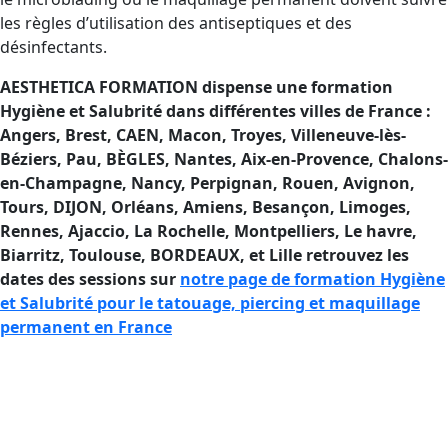
les règles d’utilisation des antiseptiques et des
désinfectants.
AESTHETICA FORMATION dispense une formation
Hygiène et Salubrité dans différentes villes de France :
Angers, Brest, CAEN, Macon, Troyes, Villeneuve-lès-
Béziers, Pau, BÈGLES, Nantes, Aix-en-Provence, Chalons-
en-Champagne, Nancy, Perpignan, Rouen, Avignon,
Tours, DIJON, Orléans, Amiens, Besançon, Limoges,
Rennes, Ajaccio
, La Rochelle, Montpelliers, Le havre,
Biarritz, Toulouse, BORDEAUX, et Lille retrouvez les
dates des sessions sur
notre page de formation Hygiène
et Salubrité pour le tatouage, piercing et maquillage
permanent en France
Se former à l’Hygiène et à la Salubrité
en France si vous êtes tatouteur ou
pierceur.