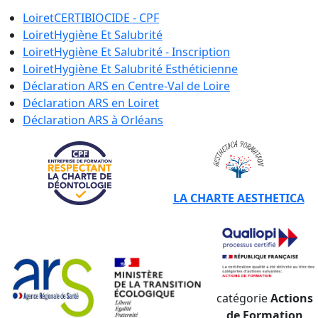
Loiret
CERTIBIOCIDE - CPF
Loiret
Hygiène Et Salubrité
Loiret
Hygiène Et Salubrité - Inscription
Loiret
Hygiène Et Salubrité Esthéticienne
Déclaration ARS en
Centre-Val de Loire
Déclaration ARS en
Loiret
Déclaration ARS à
Orléans
LA CHARTE AESTHETICA
catégorie
Actions
de Formation