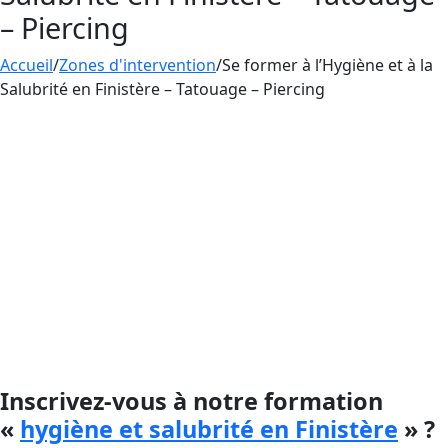
– Piercing
Accueil
/
Zones d'intervention
/
Se former à l’Hygiène et à la
Salubrité en Finistère – Tatouage – Piercing
La
formation Hygiène et Salubrité
dispensée par
Aesthetica est essentielle pour les
professionnels du tatouage, du maquillage
permanent et du piercing afin d’assurer des
normes d’hygiène et de sécurité élevées dans
leur pratique.
Cette formation est obligatoire pour quiconque
souhaite en faire son métier.
Inscrivez-vous à notre formation
«
hygiène et salubrité en Finistère
» ?