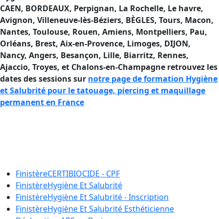
CAEN, BORDEAUX, Perpignan, La Rochelle, Le havre,
Avignon, Villeneuve-lès-Béziers, BÈGLES, Tours, Macon,
Nantes, Toulouse, Rouen, Amiens, Montpelliers, Pau,
Orléans, Brest, Aix-en-Provence, Limoges, DIJON,
Nancy, Angers, Besançon, Lille, Biarritz, Rennes,
Ajaccio
, Troyes, et Chalons-en-Champagne retrouvez les
dates des sessions sur
notre page de formation Hygiène
et Salubrité pour le tatouage, piercing et maquillage
permanent en France
Se former à l’Hygiène et à la Salubrité
en France si vous êtes tatouteur ou
pierceur.
Finistère
CERTIBIOCIDE - CPF
Finistère
Hygiène Et Salubrité
Finistère
Hygiène Et Salubrité - Inscription
Finistère
Hygiène Et Salubrité Esthéticienne