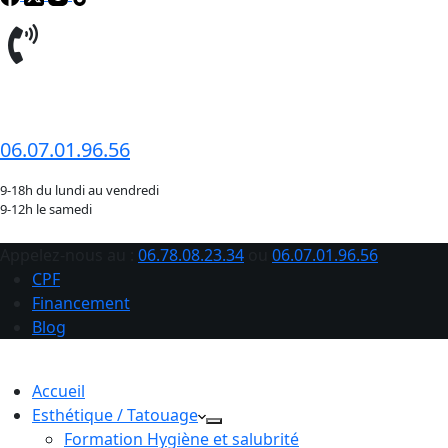
06.78.08.23.34
06.07.01.96.56
9-18h du lundi au vendredi
9-12h le samedi
Appelez-nous au :
06.78.08.23.34
ou
06.07.01.96.56
CPF
Financement
Blog
Accueil
Esthétique / Tatouage
Formation Hygiène et salubrité