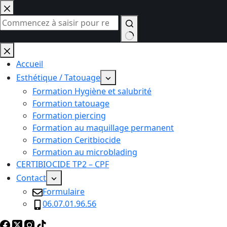
Passer
au
contenu
Aucun
résultat
Accueil
Esthétique / Tatouage
Formation Hygiène et salubrité
Formation tatouage
Formation piercing
Formation au maquillage permanent
Formation Ceritbiocide
Formation au microblading
CERTIBIOCIDE TP2 – CPF
Contact
Formulaire
06.07.01.96.56