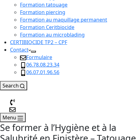
Formation tatouage
Formation piercing
Formation au maquillage permanent
Formation Ceritbiocide
Formation au microblading
CERTIBIOCIDE TP2 – CPF
Contact
Formulaire
06.78.08.23.34
06.07.01.96.56
Search
Menu
Se former à l’Hygiène et à la
Salubrité en Finistère – Tatouage