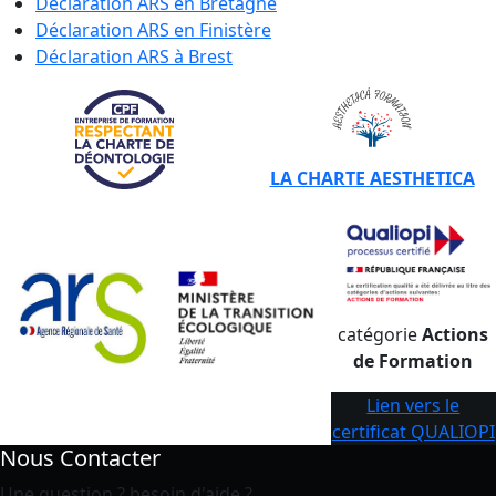
Déclaration ARS en
Bretagne
Déclaration ARS en
Finistère
Déclaration ARS à
Brest
LA CHARTE AESTHETICA
catégorie
Actions
de Formation
Lien vers le
certificat QUALIOPI
Nous Contacter
Une question ? besoin d'aide ?