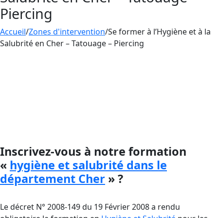
Piercing
Accueil
/
Zones d'intervention
/
Se former à l’Hygiène et à la
Salubrité en Cher – Tatouage – Piercing
Aesthetica dispense des formations en
hygiène
et salubrité
pour le tatouage, le maquillage
permanent et le piercing.
Cette
formation
est essentielle pour toute
personne voulant faire carrière dans ce
domaine.
Inscrivez-vous à notre formation
«
hygiène et salubrité dans le
département Cher
» ?
Le décret N° 2008-149 du 19 Février 2008 a rendu