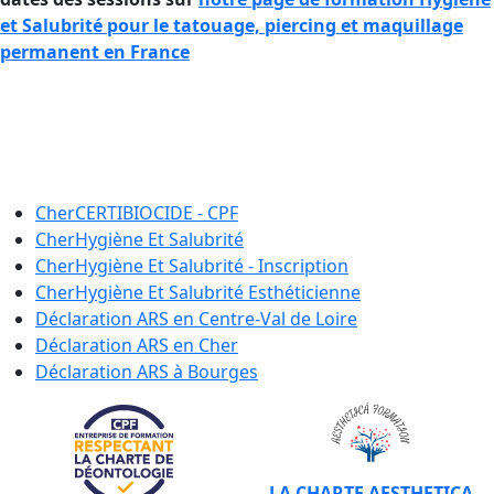
et Salubrité pour le tatouage, piercing et maquillage
permanent en France
Se former à l’Hygiène et à la Salubrité
en France si vous êtes tatouteur ou
pierceur.
Cher
CERTIBIOCIDE - CPF
Cher
Hygiène Et Salubrité
Cher
Hygiène Et Salubrité - Inscription
Cher
Hygiène Et Salubrité Esthéticienne
Déclaration ARS en
Centre-Val de Loire
Déclaration ARS en
Cher
Déclaration ARS à
Bourges
LA CHARTE AESTHETICA