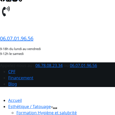
06.78.08.23.34
06.07.01.96.56
9-18h du lundi au vendredi
9-12h le samedi
Appelez-nous au :
06.78.08.23.34
ou
06.07.01.96.56
CPF
Financement
Blog
Accueil
Esthétique / Tatouage
Formation Hygiène et salubrité