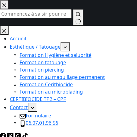
Passer
au
contenu
Aucun
résultat
Accueil
Esthétique / Tatouage
Formation Hygiène et salubrité
Formation tatouage
Formation piercing
Formation au maquillage permanent
Formation Ceritbiocide
Formation au microblading
CERTIBIOCIDE TP2 – CPF
Contact
Formulaire
06.07.01.96.56