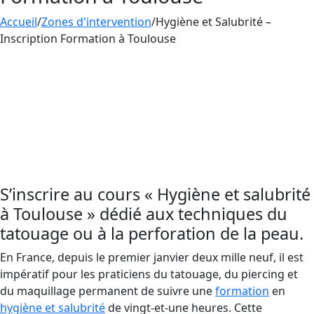
Accueil
/
Zones d'intervention
/
Hygiène et Salubrité –
Inscription Formation à Toulouse
Saisissez l’opportunité de nos formations
spécialisées en
Hygiène et Salubrité
aux
alentours de Toulouse. Adhérez à AESTHETICA
FORMATION pour approfondir vos
connaissances en pratiques d’hygiène et de
salubrité et pour veiller à la santé de vos clients.
S’inscrire au cours « Hygiène et salubrité
à Toulouse » dédié aux techniques du
tatouage ou à la perforation de la peau.
En France, depuis le premier janvier deux mille neuf, il est
impératif pour les praticiens du tatouage, du piercing et
du maquillage permanent de suivre une
formation
en
hygiène et salubrité
de vingt-et-une heures. Cette