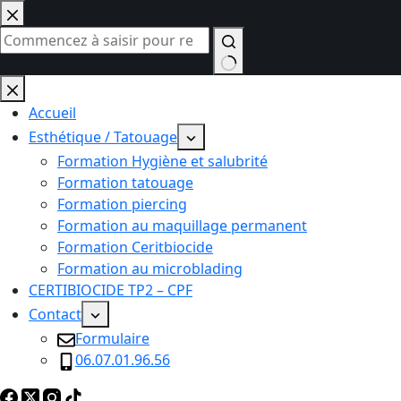
Passer
au
contenu
Aucun
résultat
Accueil
Esthétique / Tatouage
Formation Hygiène et salubrité
Formation tatouage
Formation piercing
Formation au maquillage permanent
Formation Ceritbiocide
Formation au microblading
CERTIBIOCIDE TP2 – CPF
Contact
Formulaire
06.07.01.96.56