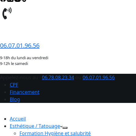
06.78.08.23.34
06.07.01.96.56
9-18h du lundi au vendredi
9-12h le samedi
Appelez-nous au :
06.78.08.23.34
ou
06.07.01.96.56
CPF
Financement
Blog
Accueil
Esthétique / Tatouage
Formation Hygiène et salubrité