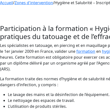
Accueil
/
Zones d'intervention
/
Hygiène et Salubrité – Inscri
Participez à nos formations à venir en
Hygiène et
connaissances en pratiques d’hygiène et de salubri
Participation à la formation « Hygiè
pratiques du tatouage et de l’effra
Les spécialistes en tatouage, en piercing et en maquillage
le 1er janvier 2009 en France, valider une
formation
en
hygi
heures. Cette formation est obligatoire pour exercer ces acti
par un diplôme délivré par un organisme agréé par l’Agenc
(ARS).
La formation traite des normes d’hygiène et de salubrité né
dangers d’infection, y compris :
Le lavage des mains et la désinfection de l’équipement.
Le nettoyage des espaces de travail.
L’utilisation de produits stériles.