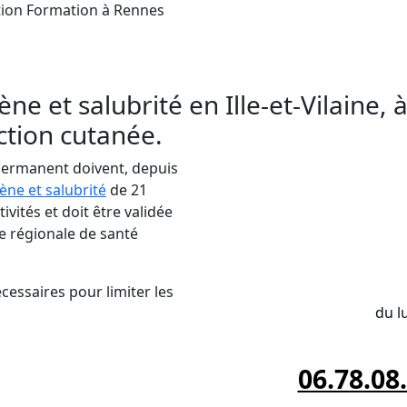
ption Formation à Rennes
 Salubrité
près de Rennes. Adhérez à AESTHETI
té et pour veiller à la santé de vos clients.
ne et salubrité en Ille-et-Vilaine, 
ction cutanée.
 permanent doivent, depuis
ène et salubrité
de 21
vités et doit être validée
e régionale de santé
INSC
cessaires pour limiter les
du l
06.78.08