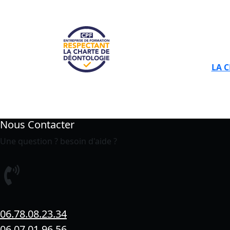
LA 
Nous Contacter
Une question ? besoin d'aide ?
06.78.08.23.34
06.07.01.96.56