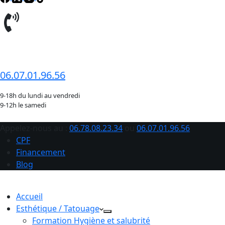
06.78.08.23.34
06.07.01.96.56
9-18h du lundi au vendredi
9-12h le samedi
Appelez-nous au :
06.78.08.23.34
ou
06.07.01.96.56
CPF
Financement
Blog
Accueil
Esthétique / Tatouage
Formation Hygiène et salubrité