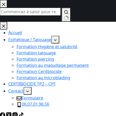
Passer
au
contenu
Aucun
résultat
Accueil
Esthétique / Tatouage
Formation Hygiène et salubrité
Formation tatouage
Formation piercing
Formation au maquillage permanent
Formation Ceritbiocide
Formation au microblading
CERTIBIOCIDE TP2 – CPF
Contact
Formulaire
06.07.01.96.56