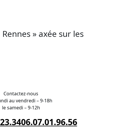
CA FORMATION pour approfondir vos
à Rennes » axée sur les
RIPTION à Rennes
Contactez-nous
undi au vendredi – 9-18h
le samedi – 9-12h
.23.34
06.07.01.96.56