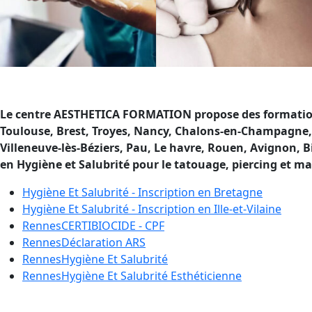
Le centre AESTHETICA FORMATION propose des formations 
Toulouse, Brest, Troyes, Nancy, Chalons-en-Champagne, 
Villeneuve-lès-Béziers, Pau, Le havre, Rouen, Avignon, B
en Hygiène et Salubrité pour le tatouage, piercing et 
Hygiène Et Salubrité - Inscription en
Bretagne
Hygiène Et Salubrité - Inscription en
Ille-et-Vilaine
Rennes
CERTIBIOCIDE - CPF
Rennes
Déclaration ARS
Rennes
Hygiène Et Salubrité
Rennes
Hygiène Et Salubrité Esthéticienne