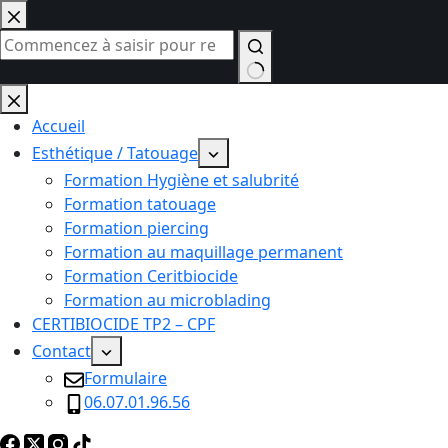
Passer
au
contenu
Aucun
résultat
Accueil
Esthétique / Tatouage
Formation Hygiène et salubrité
Formation tatouage
Formation piercing
Formation au maquillage permanent
Formation Ceritbiocide
Formation au microblading
CERTIBIOCIDE TP2 – CPF
Contact
Formulaire
06.07.01.96.56