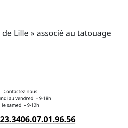
e Lille. Participez à AESTHETICA
être de vos clients.
e Lille » associé au tatouage
ON aux abords de Lille
Contactez-nous
undi au vendredi – 9-18h
le samedi – 9-12h
.23.34
06.07.01.96.56