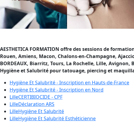
AESTHETICA FORMATION offre des sessions de formation en
Rouen, Amiens, Macon, Chalons-en-Champagne, Ajaccio, R
BORDEAUX, Biarritz, Tours, La Rochelle, Lille, Avignon,
Hygiène et Salubrité pour tatouage, piercing et maquil
Hygiène Et Salubrité - Inscription en
Hauts-de-France
Hygiène Et Salubrité - Inscription en
Nord
Lille
CERTIBIOCIDE - CPF
Lille
Déclaration ARS
Lille
Hygiène Et Salubrité
Lille
Hygiène Et Salubrité Esthéticienne