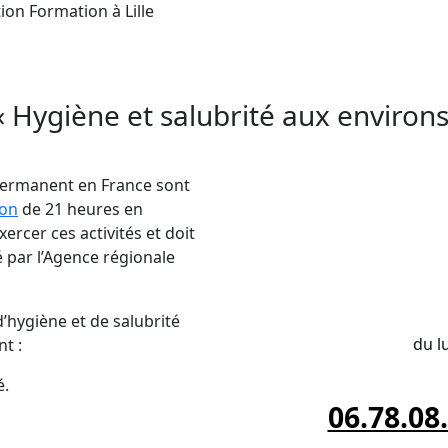
tion Formation à Lille
de Formation en
Hygiène et Salubrité
à proximité d
tielles en
hygiène et salubrité
et assurer le bien-
giène et salubrité aux environs d
 permanent en France sont
ion
de 21 heures en
ercer ces activités et doit
 par l’Agence régionale
INSCRIPTI
’hygiène et de salubrité
du l
t :
é.
06.78.08