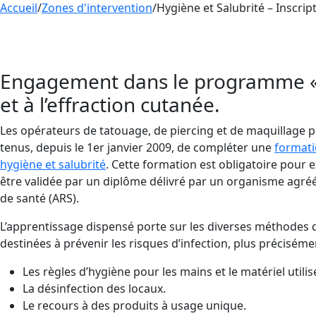
Accueil
/
Zones d'intervention
/
Hygiène et Salubrité – Inscrip
Enregistrez-vous pour les prochaines sessions 
FORMATION pour maîtriser les procédures essen
Engagement dans le programme « Hy
et à l’effraction cutanée.
Les opérateurs de tatouage, de piercing et de maquillage
tenus, depuis le 1er janvier 2009, de compléter une
format
hygiène et salubrité
. Cette formation est obligatoire pour ex
être validée par un diplôme délivré par un organisme agréé
de santé (ARS).
L’apprentissage dispensé porte sur les diverses méthodes d
destinées à prévenir les risques d’infection, plus précisémen
Les règles d’hygiène pour les mains et le matériel utilis
La désinfection des locaux.
Le recours à des produits à usage unique.