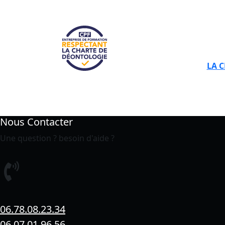
LA 
Nous Contacter
Une question ? besoin d'aide ?
06.78.08.23.34
06.07.01.96.56