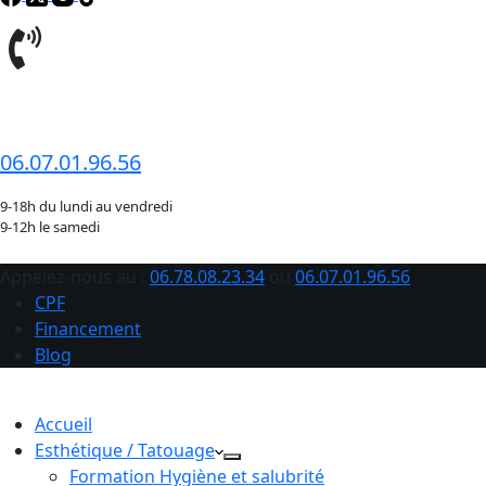
06.78.08.23.34
06.07.01.96.56
9-18h du lundi au vendredi
9-12h le samedi
Appelez-nous au :
06.78.08.23.34
ou
06.07.01.96.56
CPF
Financement
Blog
Accueil
Esthétique / Tatouage
Formation Hygiène et salubrité