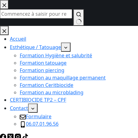
Passer
au
contenu
Aucun
résultat
Accueil
Esthétique / Tatouage
Formation Hygiène et salubrité
Formation tatouage
Formation piercing
Formation au maquillage permanent
Formation Ceritbiocide
Formation au microblading
CERTIBIOCIDE TP2 – CPF
Contact
Formulaire
06.07.01.96.56