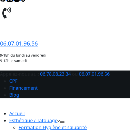
06.78.08.23.34
06.07.01.96.56
9-18h du lundi au vendredi
9-12h le samedi
Appelez-nous au :
06.78.08.23.34
ou
06.07.01.96.56
CPF
Financement
Blog
Accueil
Esthétique / Tatouage
Formation Hygiène et salubrité