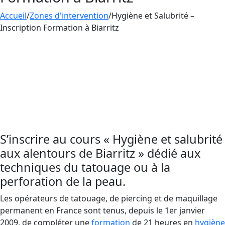
Accueil
/
Zones d'intervention
/
Hygiène et Salubrité –
Inscription Formation à Biarritz
Enregistrez-vous pour les prochaines sessions
de Formation en
Hygiène et Salubrité
près de
Biarritz. Engagez-vous avec AESTHETICA
FORMATION pour parfaire les pratiques clés en
hygiène et salubrité
et pour garantir la sécurité
de votre clientèle.
S’inscrire au cours « Hygiène et salubrité
aux alentours de Biarritz » dédié aux
techniques du tatouage ou à la
perforation de la peau.
Les opérateurs de tatouage, de piercing et de maquillage
permanent en France sont tenus, depuis le 1er janvier
2009, de compléter une
formation
de 21 heures en
hygiène