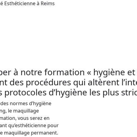
é Esthéticienne à Reims
s règles d’hygiène et de salubrité à Reims, à de
 Si vous êtes esthéticienne et souhaitez propose
rativement apprendre à respecter les règles d’h
t de bactéries.
tatouage, le perçage et le maquillage permanent 
infections et assurer la sécurité de leurs clients.
ciper à notre formation « hygiène e
nt des procédures qui altèrent l’in
 protocoles d’hygiène les plus stric
t des normes d’hygiène
ing, le maquillage
rmation, vous serez en
tant qu’esthéticienne pour
t le maquillage permanent.