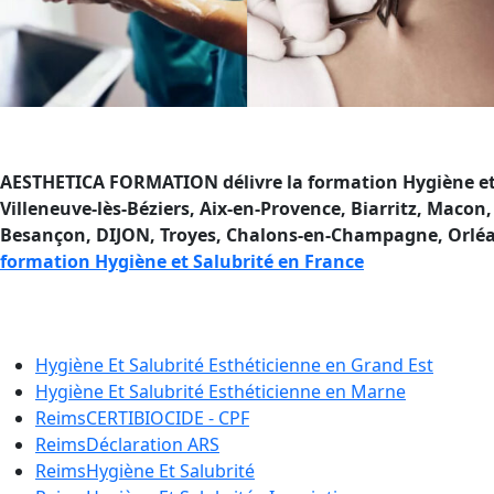
AESTHETICA FORMATION délivre la formation Hygiène et S
Villeneuve-lès-Béziers, Aix-en-Provence, Biarritz, Maco
Besançon, DIJON, Troyes, Chalons-en-Champagne, Orléans
formation Hygiène et Salubrité en France
Formation Hygiène et Salubri
Hygiène Et Salubrité Esthéticienne en
Grand Est
Hygiène Et Salubrité Esthéticienne en
Marne
Reims
CERTIBIOCIDE - CPF
Reims
Déclaration ARS
Reims
Hygiène Et Salubrité