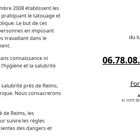
embre 2008 établissent les
 pratiquant le tatouage et
lique. Le but de ces
s personnes en imposant
du l
 travaillant dans le
nent.
06.78.08
sans connaissance ni
l’hygiène et la salubrité
For
 salubrité près de Reims,
rique. Nous consacrerons
A
61 COTE DE
é de Reims, les
r suivre les règles
scientes des dangers et