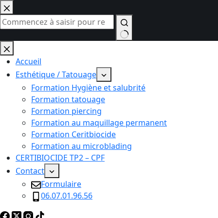
Passer
au
contenu
Aucun
résultat
Accueil
Esthétique / Tatouage
Formation Hygiène et salubrité
Formation tatouage
Formation piercing
Formation au maquillage permanent
Formation Ceritbiocide
Formation au microblading
CERTIBIOCIDE TP2 – CPF
Contact
Formulaire
06.07.01.96.56