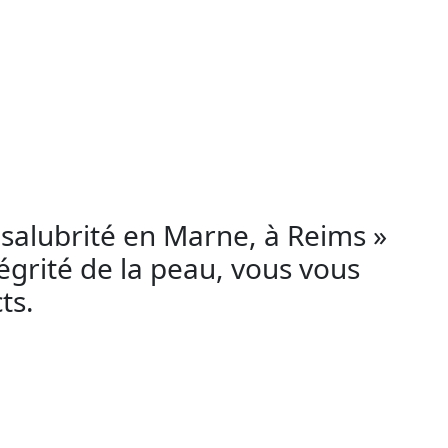
stination des esthéticiennes pratiquant le
r des services de tatouage, perçage et
ygiène et de salubrité. Cette
formation
doivent suivre une formation spécifique en
t salubrité en Marne, à Reims »
tégrité de la peau, vous vous
ts.