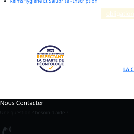
Reims
Hygiène Et Salubrité - Inscription
Compléments d’informations sur les
obligatio
LA 
Nous Contacter
Une question ? besoin d'aide ?