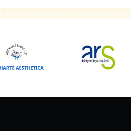
ns légales concernant notre formation près de R
CHARTE AESTHETICA