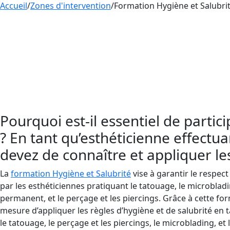
Accueil
/
Zones d'intervention
/
Formation Hygiène et Salubrit
Aesthetica Formation propose un apprentissage de
tatouage, le perçage et le maquillage permanent.
maquillage permanent en France, vous devez impé
vous aidera à prévenir la transmission de virus e
En France, les esthéticiennes qui pratiquent le 
hygiène et salubrité
pour minimiser les risques d’
Pourquoi est-il essentiel de parti
? En tant qu’esthéticienne effectua
devez de connaître et appliquer les
La
formation Hygiène et Salubrité
vise à garantir le respec
par les esthéticiennes pratiquant le tatouage, le microblad
permanent, et le perçage et les piercings. Grâce à cette fo
mesure d’appliquer les règles d’hygiène et de salubrité en 
le tatouage, le perçage et les piercings, le microblading, e