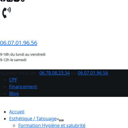
06.78.08.23.34
06.07.01.96.56
9-18h du lundi au vendredi
9-12h le samedi
Appelez-nous au :
06.78.08.23.34
ou
06.07.01.96.56
CPF
Financement
Blog
Accueil
Esthétique / Tatouage
Formation Hygiène et salubrité