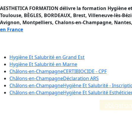
AESTHETICA FORMATION délivre la formation Hygiène et S
Toulouse, BÈGLES, BORDEAUX, Brest, Villeneuve-lès-Bézie
Avignon, Montpelliers, Chalons-en-Champagne, Nantes, e
en France
Formation Hygiène et Salubri
Hygiène Et Salubrité en
Grand Est
Hygiène Et Salubrité en
Marne
Châlons-en-Champagne
CERTIBIOCIDE - CPF
Châlons-en-Champagne
Déclaration ARS
Châlons-en-Champagne
Hygiène Et Salubrité - Inscripti
Châlons-en-Champagne
Hygiène Et Salubrité Esthétici
Compléments d’informations sur les
obligatio