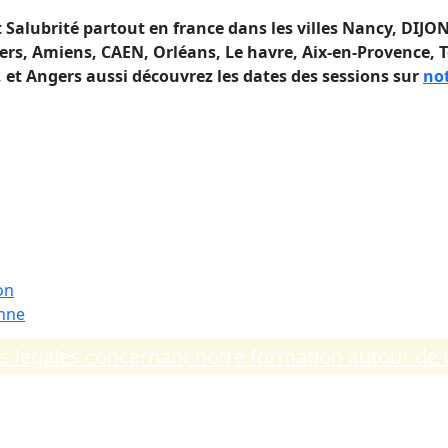
alubrité partout en france dans les villes Nancy, DIJON
rs, Amiens, CAEN, Orléans, Le havre, Aix-en-Provence, To
t Angers aussi découvrez les dates des sessions sur
not
té en France
on
enne
ns légales concernant notre formation autour 