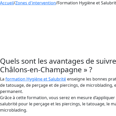
Accueil
/
Zones d'intervention
/
Formation Hygiène et Salubr
La pratique du tatouage en France s’associe obli
indispensable et obligatoire pour éviter les ris
salubrité à proximité de Châlons-en-Champagne,
pratique du tatouage en France s’associe obligat
pour éviter les risques d’infections.
Quels sont les avantages de suivre
Châlons-en-Champagne » ?
La
formation Hygiène et Salubrité
enseigne les bonnes prati
de tatouage, de perçage et de piercings, de microblading, 
permanent.
Grâce à cette formation, vous serez en mesure d’appliquer 
salubrité pour le perçage et les piercings, le tatouage, le 
microblading.