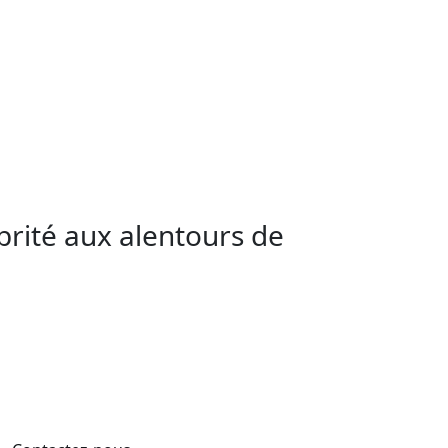
et de salubrité, une
formation
n apprentissage des règles d’hygiène et de
du perçage et du maquillage permanent. La
de salubrité, une formation nécessaire
brité aux alentours de