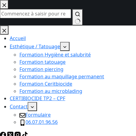
Passer
au
contenu
Aucun
résultat
Accueil
Esthétique / Tatouage
Formation Hygiène et salubrité
Formation tatouage
Formation piercing
Formation au maquillage permanent
Formation Ceritbiocide
Formation au microblading
CERTIBIOCIDE TP2 – CPF
Contact
Formulaire
06.07.01.96.56