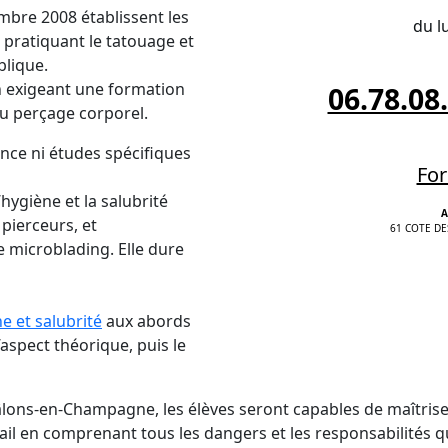
embre 2008 établissent les
du l
 pratiquant le tatouage et
blique.
 en exigeant une formation
06.78.08
du perçage corporel.
nce ni études spécifiques
For
ygiène et la salubrité
A
pierceurs, et
61 COTE DE
e microblading. Elle dure
e et salubrité
aux abords
spect théorique, puis le
hâlons-en-Champagne, les élèves seront capables de maîtrise
ail en comprenant tous les dangers et les responsabilités qui