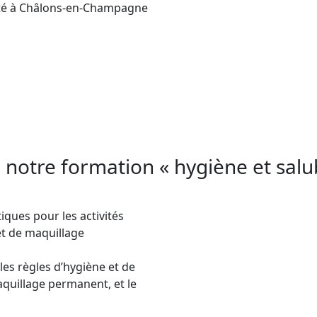
ité à Châlons-en-Champagne
gatoirement à une maîtrise des règles d’hygiène 
ques d’infections. Aesthetica Formation propose u
 à destination des professionnels du tatouage, 
oirement à une maîtrise des règles d’hygiène et 
 notre formation « hygiène et salu
ques pour les activités
et de maquillage
les règles d’hygiène et de
maquillage permanent, et le