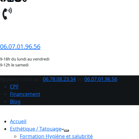
06.78.08.23.34
06.07.01.96.56
9-18h du lundi au vendredi
9-12h le samedi
Appelez-nous au :
06.78.08.23.34
ou
06.07.01.96.56
CPF
Financement
Blog
Accueil
Esthétique / Tatouage
Formation Hygiène et salubrité