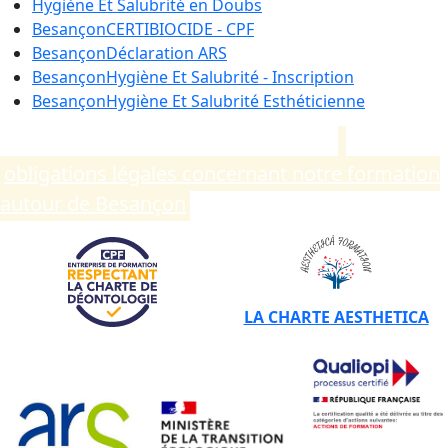
Hygiène Et Salubrité en
Doubs
Besançon
CERTIBIOCIDE - CPF
Besançon
Déclaration ARS
Besançon
Hygiène Et Salubrité - Inscription
Besançon
Hygiène Et Salubrité Esthéticienne
Compléments d’informations sur les
obligations légales concernant notre formation
autour de Besançon
.
LA CHARTE AESTHETICA