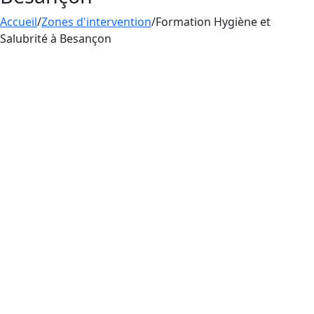
Accueil
/
Zones d'intervention
/
Formation Hygiène et
Salubrité à Besançon
La
formation
en
hygiène et salubrité
proche de
Besançon d’Aesthetica Formation est conçue
pour les professionnels du tatouage, du perçage
et du maquillage permanent. Si vous voulez
pratiquer le tatouage en France, il faut d’abord
apprendre à bien se laver les mains et suivre
toutes les règles d’hygiène et de salubrité. Cette
formation vous aide à apprendre comment
éviter de transmettre des virus et des bactéries.
La pratique du tatouage en France s’associe
obligatoirement à une maîtrise des règles
d’hygiène et de salubrité, une formation
indispensable et obligatoire pour éviter les