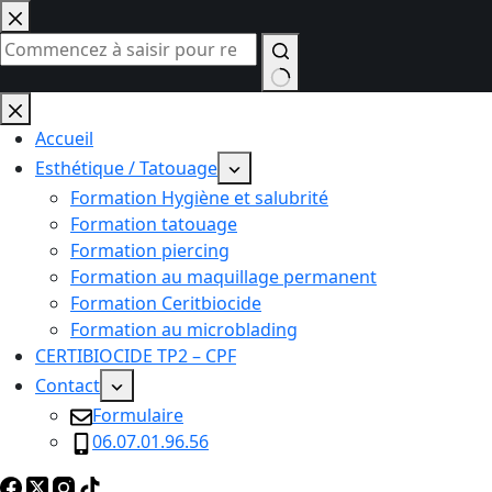
Passer
au
contenu
Aucun
résultat
Accueil
Esthétique / Tatouage
Formation Hygiène et salubrité
Formation tatouage
Formation piercing
Formation au maquillage permanent
Formation Ceritbiocide
Formation au microblading
CERTIBIOCIDE TP2 – CPF
Contact
Formulaire
06.07.01.96.56