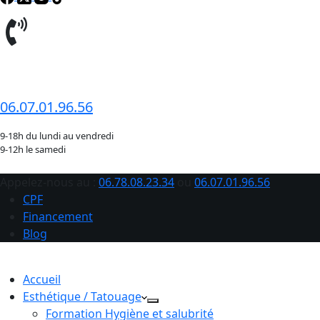
06.78.08.23.34
06.07.01.96.56
9-18h du lundi au vendredi
9-12h le samedi
Appelez-nous au :
06.78.08.23.34
ou
06.07.01.96.56
CPF
Financement
Blog
Accueil
Esthétique / Tatouage
Formation Hygiène et salubrité