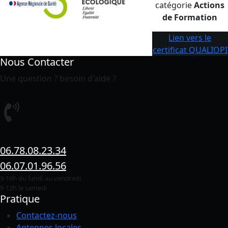
catégorie
Actions
de Formation
Lien vers le
certificat QUALIOPI
Nous Contacter
Une question ? besoin d'aide ?
06.78.08.23.34
06.07.01.96.56
9-18h du lundi au vendredi
9-12h le samedi
Pratique
Contactez-nous
Antennes locales