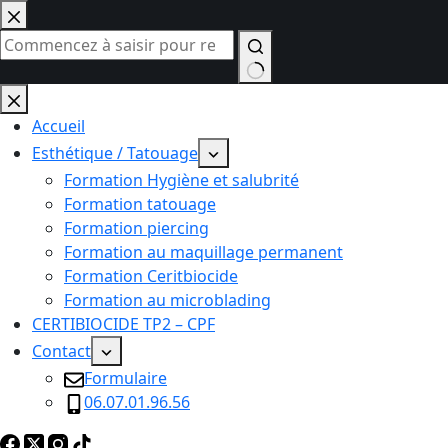
Passer
au
contenu
Aucun
résultat
Accueil
Esthétique / Tatouage
Formation Hygiène et salubrité
Formation tatouage
Formation piercing
Formation au maquillage permanent
Formation Ceritbiocide
Formation au microblading
CERTIBIOCIDE TP2 – CPF
Contact
Formulaire
06.07.01.96.56