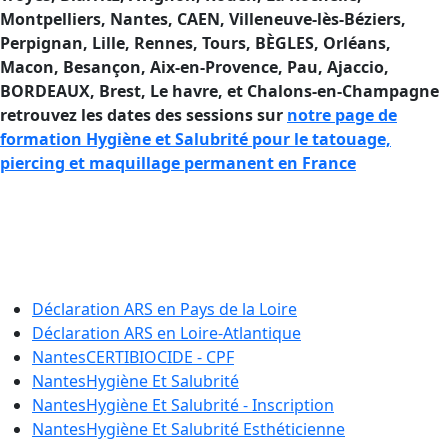
Montpelliers, Nantes, CAEN, Villeneuve-lès-Béziers,
Perpignan, Lille, Rennes, Tours, BÈGLES, Orléans,
Macon, Besançon, Aix-en-Provence, Pau, Ajaccio
,
BORDEAUX, Brest, Le havre, et Chalons-en-Champagne
retrouvez les dates des sessions sur
notre page de
formation Hygiène et Salubrité pour le tatouage,
piercing et maquillage permanent en France
Se former à l’Hygiène et à la Salubrité
en France si vous êtes tatouteur ou
pierceur.
Déclaration ARS en
Pays de la Loire
Déclaration ARS en
Loire-Atlantique
Nantes
CERTIBIOCIDE - CPF
Nantes
Hygiène Et Salubrité
Nantes
Hygiène Et Salubrité - Inscription
Nantes
Hygiène Et Salubrité Esthéticienne