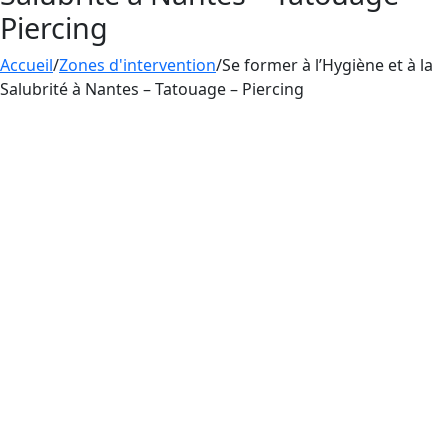
Piercing
Accueil
/
Zones d'intervention
/
Se former à l’Hygiène et à la
Salubrité à Nantes – Tatouage – Piercing
Aesthetica propose la
formation hygiène et
salubrité
pour les personnes qui souhaitent
apprendre à tatouer, à faire du maquillage
permanent ou à percer la peau des gens.
La
formation Hygiène et Salubrité
est essentielle
pour quiconque souhaite exercer
professionnellement dans le domaine du
tatouage, du maquillage permanent ou du
piercing, car elle permet de garantir un niveau
de sécurité élevé pour les clients et de prévenir
les risques d’infections.