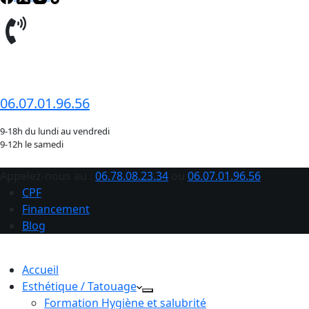
06.78.08.23.34
06.07.01.96.56
9-18h du lundi au vendredi
9-12h le samedi
Appelez-nous au :
06.78.08.23.34
ou
06.07.01.96.56
CPF
Financement
Blog
Accueil
Esthétique / Tatouage
Formation Hygiène et salubrité