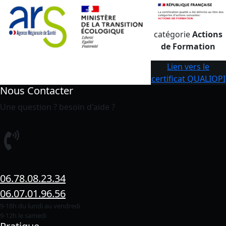
catégorie
Actions
de Formation
Lien vers le
certificat QUALIOPI
Nous Contacter
Une question ? besoin d'aide ?
06.78.08.23.34
06.07.01.96.56
9-18h du lundi au vendredi
9-12h le samedi