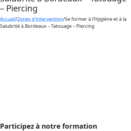
– Piercing
Accueil
/
Zones d'intervention
/
Se former à l’Hygiène et à la
Salubrité à Bordeaux – Tatouage – Piercing
La
formation Hygiène et Salubrité
dispensée par
Aesthetica est essentielle pour les
professionnels du tatouage, du maquillage
permanent et du piercing, car elle porte sur les
normes d’hygiène et de sécurité nécessaires
pour protéger la santé des clients.
Cette formation est essentielle pour toute
personne voulant poursuivre une carrière dans
ce domaine.
Participez à notre formation