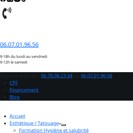
06.78.08.23.34
06.07.01.96.56
9-18h du lundi au vendredi
9-12h le samedi
Appelez-nous au :
06.78.08.23.34
ou
06.07.01.96.56
CPF
Financement
Blog
Accueil
Esthétique / Tatouage
Formation Hygiène et salubrité