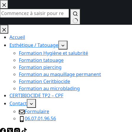
Passer
au
contenu
Aucun
résultat
Accueil
Esthétique / Tatouage
Formation Hygiène et salubrité
Formation tatouage
Formation piercing
Formation au maquillage permanent
Formation Ceritbiocide
Formation au microblading
CERTIBIOCIDE TP2 – CPF
Contact
Formulaire
06.07.01.96.56