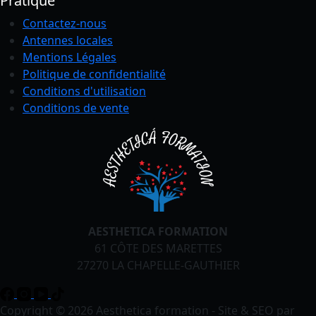
Pratique
Contactez-nous
Antennes locales
Mentions Légales
Politique de confidentialité
Conditions
d'utilisation
Conditions de vente
AESTHETICA FORMATION
61 CÔTE DES MARETTES
27270 LA CHAPELLE-GAUTHIER
Copyright © 2026 Aesthetica formation - Site & SEO par