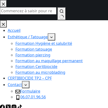
Passer
au
contenu
Aucun
résultat
Accueil
Esthétique / Tatouage
Formation Hygiène et salubrité
Formation tatouage
Formation piercing
Formation au maquillage permanent
Formation Ceritbiocide
Formation au microblading
CERTIBIOCIDE TP2 – CPF
Contact
Formulaire
06.07.01.96.56