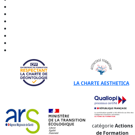
CERTIBIOCIDE - CPF en
Grand Est
CERTIBIOCIDE - CPF en
Hauts-de-France
CERTIBIOCIDE - CPF en
Normandie
CERTIBIOCIDE - CPF en
Nouvelle-Aquitaine
CERTIBIOCIDE - CPF en
Occitanie
CERTIBIOCIDE - CPF en
Pays de la Loire
CERTIBIOCIDE - CPF en
Provence-Alpes-Côte d'Azur
LA CHARTE AESTHETICA
catégorie
Actions
de Formation