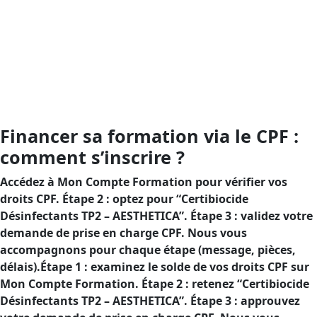
Objectif : sécuriser vos usages de désinfectants TP2 et
prouver votre conformité, avec un financement CPF
pour réduire votre reste à charge.Objectif : protéger vos
pratiques concernant les désinfectants TP2 et
démontrer votre conformité, grâce au financement CPF
qui réduit votre reste à charge.
Financer sa formation via le CPF :
comment s’inscrire ?
Accédez à Mon Compte Formation pour vérifier vos
droits CPF. Étape 2 : optez pour “Certibiocide
Désinfectants TP2 – AESTHETICA”. Étape 3 : validez votre
demande de prise en charge CPF. Nous vous
accompagnons pour chaque étape (message, pièces,
délais).Étape 1 : examinez le solde de vos droits CPF sur
Mon Compte Formation. Étape 2 : retenez “Certibiocide
Désinfectants TP2 – AESTHETICA”. Étape 3 : approuvez