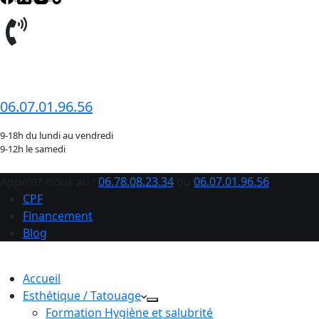
06.78.08.23.34
06.07.01.96.56
9-18h du lundi au vendredi
9-12h le samedi
Appelez-nous au :
06.78.08.23.34
ou
06.07.01.96.56
CPF
Financement
Blog
Accueil
Esthétique / Tatouage
Formation Hygiène et salubrité