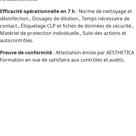
Efficacité opérationnelle en 7 h
: Norme de nettoyage et
désinfection., Dosages de dilution., Temps nécessaire de
contact., Étiquetage CLP et fiches de données de sécurité.,
Matériel de protection individuelle., Suivi des actions et
autocontrôles.
Preuve de conformité
: Attestation émise par AESTHETICA
Formation en vue de satisfaire aux contrôles et audits.
À qui s’adresse exactement la
formation Certibiocide TP2 (CPF)
dans le département Var et à
distance ?
Publics éligibles CPF intervenant sur des désinfectants
professionnels (TP2) : agents d’achats, personnel
utilisateur, chefs, revendeurs.