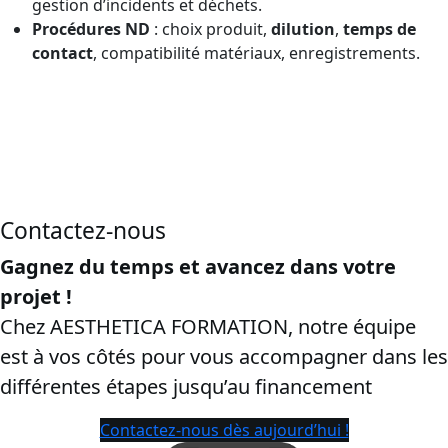
gestion d’incidents et déchets.
Procédures ND
: choix produit,
dilution
,
temps de
contact
, compatibilité matériaux, enregistrements.
CPF dans le département Var:
cette page vise les
recherches “
certibiocide CPF
”, “
formation certibiocide financée
CPF
”, “
inscription CPF certibiocide TP2
”, Dans l’optique de
convaincre les ayants droit et d’assurer la sécurisation de
la conversion.
Contactez-nous
Gagnez du temps et avancez dans votre
projet !
Chez AESTHETICA FORMATION, notre équipe
est à vos côtés pour vous accompagner dans les
différentes étapes jusqu’au financement
Contactez-nous dès aujourd’hui !