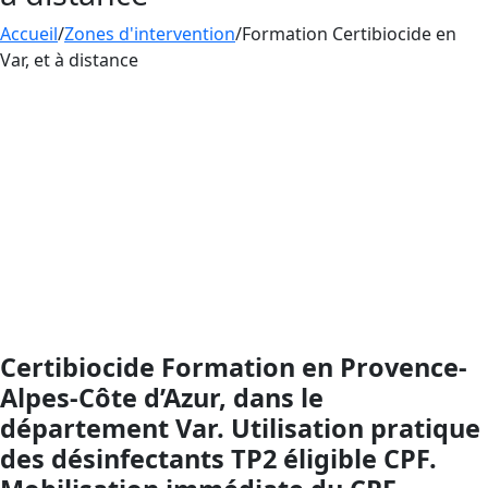
Accueil
/
Zones d'intervention
/
Formation Certibiocide en
Var, et à distance
Formation
CERTIBIOCIDE
– Désinfectants (TP2),
éligible CPF : utilisez votre Compte Personnel de
Formation pour financer votre montée en
compétences sans avance de frais. AESTHETICA
Formation en Provence-Alpes-Côte d’Azur, dans le
département Var, présent nationalement via
l’enseignement à distance, vous assiste de l’inscription
CPF jusqu’à la délivrance de l’attestation (validité 5
ans) pour être en conformité avec le dispositif
Certibiocide.
Certibiocide Formation en Provence-
Alpes-Côte d’Azur, dans le
département Var. Utilisation pratique
des désinfectants TP2 éligible CPF.