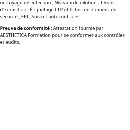
nettoyage-désinfection., Niveaux de dilution., Temps
d’exposition., Étiquetage CLP et fiches de données de
sécurité., EPI., Suivi et autocontrôles.
Preuve de conformité
: Attestation fournie par
AESTHETICA Formation pour se conformer aux contrôles
et audits.
Qui peut prétendre à la formation
Certibiocide TP2 (CPF) en Seine-
Maritime et à distance ?
Publics éligibles CPF amenés à manipuler des
désinfectants professionnels (TP2) : responsables d’achats,
usagers, chefs de service, distributeurs professionnels.
Sociétés de propreté/désinfection : agents, chefs
d’équipe, responsables QHSE (inscription CPF
accompagnée).
Hôtels de charme., Salles de fitness., Bassins de