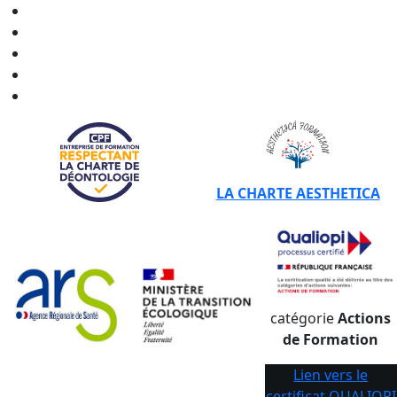
CERTIBIOCIDE - CPF en
Normandie
CERTIBIOCIDE - CPF en
Nouvelle-Aquitaine
CERTIBIOCIDE - CPF en
Occitanie
CERTIBIOCIDE - CPF en
Pays de la Loire
CERTIBIOCIDE - CPF en
Provence-Alpes-Côte d'Azur
LA CHARTE AESTHETICA
catégorie
Actions
de Formation
Lien vers le
certificat QUALIOPI