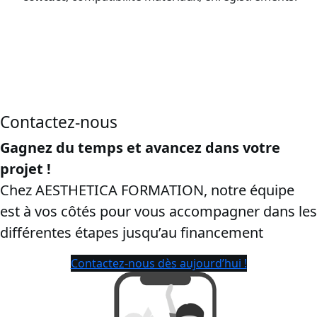
CPF en Normandie, dans le département Seine-
Maritime:
cette page vise les recherches “
certibiocide CPF
”,
“
formation certibiocide financée CPF
”, “
inscription CPF
certibiocide TP2
”, Pour capter les ayants droit et garantir la
sûreté de la conversion.
Contactez-nous
Gagnez du temps et avancez dans votre
projet !
Chez AESTHETICA FORMATION, notre équipe
est à vos côtés pour vous accompagner dans les
différentes étapes jusqu’au financement
Contactez-nous dès aujourd’hui !