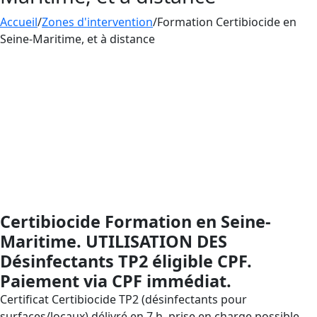
Accueil
/
Zones d'intervention
/
Formation Certibiocide en
Seine-Maritime, et à distance
Formation
CERTIBIOCIDE
– Désinfectants (TP2),
compatible CPF : financez votre montée en
compétences sans avance de frais avec le Compte
Personnel de Formation. AESTHETICA Formation en
Normandie, dans le département Seine-Maritime,
présent sur tout le territoire national via la formation
à distance, vous guide de l’inscription CPF jusqu’à
l’attestation (validité 5 ans) afin d’être conforme au
dispositif Certibiocide.
Certibiocide Formation en Seine-
Maritime. UTILISATION DES
Désinfectants TP2 éligible CPF.
Paiement via CPF immédiat.
Certificat Certibiocide TP2 (désinfectants pour
surfaces/locaux) délivré en 7 h, prise en charge possible