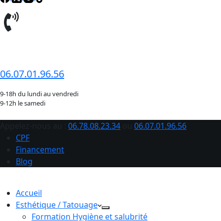
06.78.08.23.34
06.07.01.96.56
9-18h du lundi au vendredi
9-12h le samedi
Appelez-nous au :
06.78.08.23.34
ou
06.07.01.96.56
CPF
Financement
Blog
Accueil
Esthétique / Tatouage
Formation Hygiène et salubrité