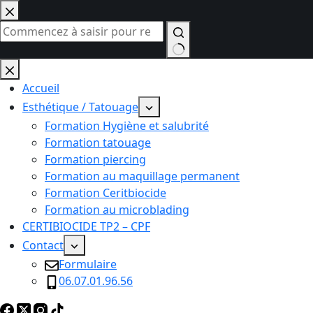
Passer
au
contenu
Aucun
résultat
Accueil
Esthétique / Tatouage
Formation Hygiène et salubrité
Formation tatouage
Formation piercing
Formation au maquillage permanent
Formation Ceritbiocide
Formation au microblading
CERTIBIOCIDE TP2 – CPF
Contact
Formulaire
06.07.01.96.56