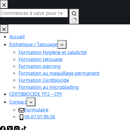
Passer
au
contenu
Aucun
résultat
Accueil
Esthétique / Tatouage
Formation Hygiène et salubrité
Formation tatouage
Formation piercing
Formation au maquillage permanent
Formation Ceritbiocide
Formation au microblading
CERTIBIOCIDE TP2 – CPF
Contact
Formulaire
06.07.01.96.56