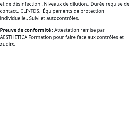
et de désinfection., Niveaux de dilution., Durée requise de
contact., CLP/FDS., Équipements de protection
individuelle., Suivi et autocontrôles.
Preuve de conformité
: Attestation remise par
AESTHETICA Formation pour faire face aux contrôles et
audits.
Pour quels profils est conçue la
formation Certibiocide TP2 (CPF)
dans le département Sarthe et à
distance ?
Publics éligibles CPF en charge des désinfectants
professionnels (TP2) : acheteurs externes, personnel
utilisateur, responsables d’équipe, distributeurs
professionnels.
Entreprises de nettoyage et de désinfection :