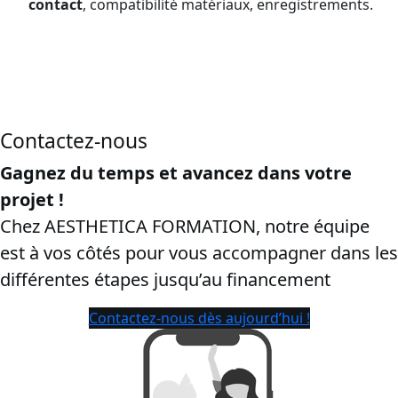
contact
, compatibilité matériaux, enregistrements.
CPF dans le département Sarthe:
cette page vise les
recherches “
certibiocide CPF
”, “
formation certibiocide financée
CPF
”, “
inscription CPF certibiocide TP2
”, Afin de capter les
ayants droit et de sécuriser la conversion.
Contactez-nous
Gagnez du temps et avancez dans votre
projet !
Chez AESTHETICA FORMATION, notre équipe
est à vos côtés pour vous accompagner dans les
différentes étapes jusqu’au financement
Contactez-nous dès aujourd’hui !