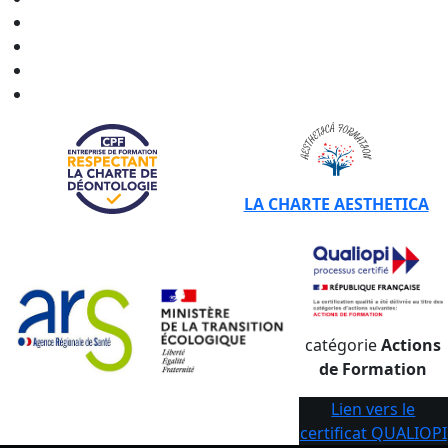
CERTIBIOCIDE - CPF en
Nouvelle-Aquitaine
CERTIBIOCIDE - CPF en
Occitanie
CERTIBIOCIDE - CPF en
Pays de la Loire
CERTIBIOCIDE - CPF en
Provence-Alpes-Côte d'Azur
LA CHARTE AESTHETICA
catégorie
Actions
de Formation
Lien vers le
certificat QUALIOPI