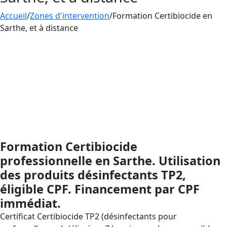
Accueil
/
Zones d'intervention
/
Formation Certibiocide en
Sarthe, et à distance
Formation
CERTIBIOCIDE
– Désinfectants (TP2), prise
en charge par le CPF : montez en compétences sans
avance de frais via votre Compte Personnel de
Formation. AESTHETICA Formation en Pays de la Loire,
dans le département Sarthe, présent partout en
France par la formation à distance, vous accompagne
de l’inscription CPF jusqu’à l’attestation (validité 5 ans)
pour être conforme au dispositif Certibiocide.
Formation Certibiocide
professionnelle en Sarthe. Utilisation
des produits désinfectants TP2,
éligible CPF. Financement par CPF
immédiat.
Certificat Certibiocide TP2 (désinfectants pour