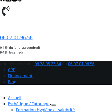
06.78.08.23.34
06.07.01.96.56
9-18h du lundi au vendredi
9-12h le samedi
Appelez-nous au :
06.78.08.23.34
ou
06.07.01.96.56
CPF
Financement
Blog
Accueil
Esthétique / Tatouage
Formation Hygiène et salubrité