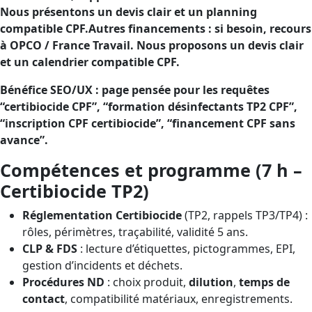
Nous présentons un devis clair et un planning
compatible CPF.Autres financements : si besoin, recours
à OPCO / France Travail. Nous proposons un devis clair
et un calendrier compatible CPF.
Bénéfice SEO/UX : page pensée pour les requêtes
“certibiocide CPF”, “formation désinfectants TP2 CPF”,
“inscription CPF certibiocide”, “financement CPF sans
avance”.
Compétences et programme (7 h –
Certibiocide TP2)
Réglementation Certibiocide
(TP2, rappels TP3/TP4) :
rôles, périmètres, traçabilité, validité 5 ans.
CLP & FDS
: lecture d’étiquettes, pictogrammes, EPI,
gestion d’incidents et déchets.
Procédures ND
: choix produit,
dilution
,
temps de
contact
, compatibilité matériaux, enregistrements.