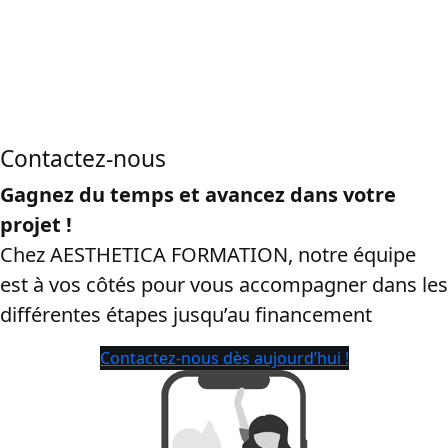
CPF en Bourgogne-Franche-Comté, dans le département
Saône-et-Loire:
cette page vise les recherches “
certibiocide
CPF
”, “
formation certibiocide financée CPF
”, “
inscription CPF
certibiocide TP2
”, Dans le but d’attirer les ayants droit et de
protéger la conversion.
Contactez-nous
Gagnez du temps et avancez dans votre
projet !
Chez AESTHETICA FORMATION, notre équipe
est à vos côtés pour vous accompagner dans les
différentes étapes jusqu’au financement
Contactez-nous dès aujourd’hui !