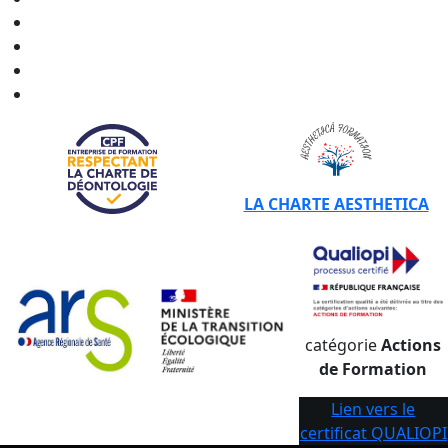
CERTIBIOCIDE - CPF en
Nouvelle-Aquitaine
CERTIBIOCIDE - CPF en
Occitanie
CERTIBIOCIDE - CPF en
Pays de la Loire
CERTIBIOCIDE - CPF en
Provence-Alpes-Côte d'Azur
LA CHARTE AESTHETICA
catégorie
Actions
de Formation
Lien vers le
certificat QUALIOPI