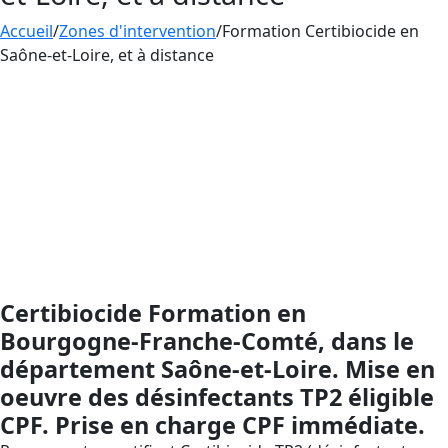
Accueil
/
Zones d'intervention
/
Formation Certibiocide en
Saône-et-Loire, et à distance
Formation
CERTIBIOCIDE
– Désinfectants (TP2),
compatible CPF : financez votre montée en
compétences sans avance de frais avec le Compte
Personnel de Formation. AESTHETICA Formation dans
le département Saône-et-Loire, disponible sur
l’ensemble du territoire français via la formation à
distance, vous accompagne de l’inscription CPF à la
remise de l’attestation (validité 5 ans) pour garantir la
conformité au dispositif Certibiocide.
Certibiocide Formation en
Bourgogne-Franche-Comté, dans le
département Saône-et-Loire. Mise en
oeuvre des désinfectants TP2 éligible
CPF. Prise en charge CPF immédiate.