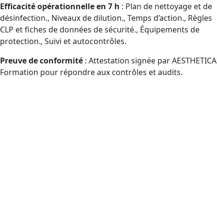
Efficacité opérationnelle en 7 h
: Plan de nettoyage et de
désinfection., Niveaux de dilution., Temps d’action., Règles
CLP et fiches de données de sécurité., Équipements de
protection., Suivi et autocontrôles.
Preuve de conformité
: Attestation signée par AESTHETICA
Formation pour répondre aux contrôles et audits.
Quels publics peuvent bénéficier
de la formation Certibiocide TP2
(CPF) dans le département Saône-
et-Loire et à distance ?
Publics éligibles CPF manipulant des désinfectants
professionnels (TP2) : acheteurs externes, personnel
utilisateur, encadrants, commerçants.
Prestataires en propreté/désinfection : agents,
chefs d’équipe, responsables QHSE (inscription CPF