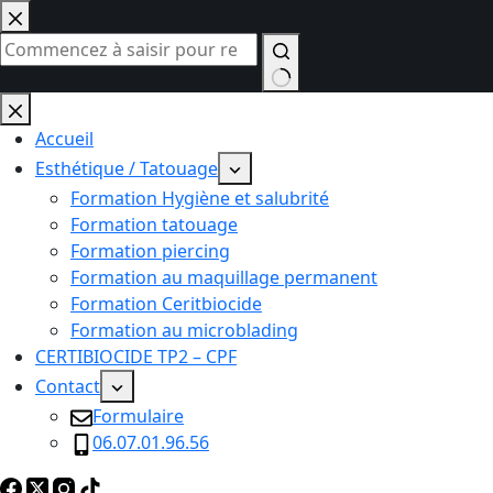
Passer
au
contenu
Aucun
résultat
Accueil
Esthétique / Tatouage
Formation Hygiène et salubrité
Formation tatouage
Formation piercing
Formation au maquillage permanent
Formation Ceritbiocide
Formation au microblading
CERTIBIOCIDE TP2 – CPF
Contact
Formulaire
06.07.01.96.56