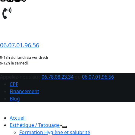
06.78.08.23.34
06.07.01.96.56
9-18h du lundi au vendredi
9-12h le samedi
Appelez-nous au :
06.78.08.23.34
ou
06.07.01.96.56
CPF
Financement
Blog
Accueil
Esthétique / Tatouage
Formation Hygiène et salubrité