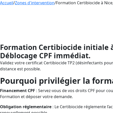
Accueil
/
Zones d'intervention
/
Formation Certibiocide à Nice,
Formation
CERTIBIOCIDE
– Désinfectant
compétences sans avance de frais. AESTH
formation à distance, vous accompagne de
pour répondre au dispositif Certibiocide
Formation Certibiocide initiale 
Déblocage CPF immédiat.
Validez votre certificat Certibiocide TP2 (désinfectants pour
distance est possible.
Pourquoi privilégier la form
Financement CPF
: Servez-vous de vos droits CPF pour co
Formation et déposer votre demande.
Obligation réglementaire
: Le Certibiocide réglemente l’ach
renouvellement possible.