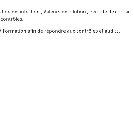
 de désinfection., Valeurs de dilution., Période de contact.
-contrôles.
A Formation afin de répondre aux contrôles et audits.
onnes s’adresse la formation
 ?
ssionnels (TP2) : acheteurs et approvisionneurs, employés ut
s d’équipe, responsables QHSE (inscription CPF accompagn
inistrateurs de biens., Organismes publics., Financement
ort, Piscines publiques ou privées, Syndics d’immeubles, C
CPF facilitée).Filière santé et médico-social (hors actes mé
cheteurs cible (parcours CPF guidé)..Partenaires distribu