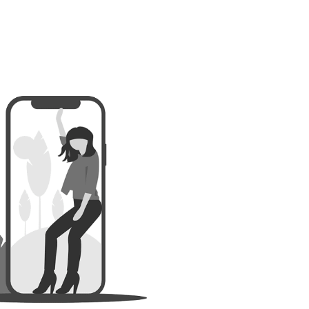
F
”, “
inscription CPF certibiocide TP2
”, Afin de capter les