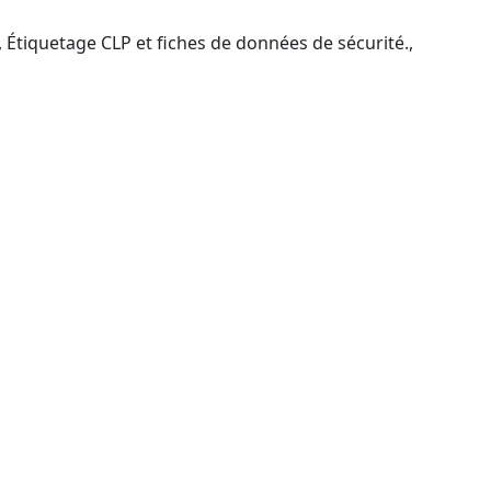
, Étiquetage CLP et fiches de données de sécurité.,
 Certibiocide TP2 (CPF)
ilisateurs, superviseurs, grossistes.
ée).
 CPF selon les droits acquis..Domaines ERP,
ollectivités publiques (prise en charge CPF selon
dicaux) : services de l’hôtellerie, services
teurs/fournisseurs : force de vente, ADV,