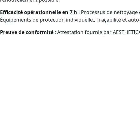
Efficacité opérationnelle en 7 h
: Processus de nettoyage et
Équipements de protection individuelle., Traçabilité et auto
Preuve de conformité
: Attestation fournie par AESTHETIC
À quelles catégories de pers
autour de Nice et à distance
Publics visés par le CPF manipulant des désinfectants profe
Entreprises de propreté/désinfection : agents, chef
Hôtels et auberges., Salles de sport., Bassins., Adm
tertiaire et immobilier, Sites hôteliers, Salles de sp
droits).
Services liés à l’hôtellerie., Logistique (mobilisation 
logistiques (mobilisation CPF facilitée).
Ventes sur le terrain., Administration des ventes., A
acheteurs (parcours CPF guidé).