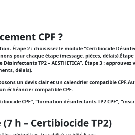
P2 et attester de votre conformité, en bénéficiant d’un fi
P2 et prouver que vous êtes conforme, via un financement
ncement CPF ?
n. Étape 2 : choisissez le module “Certibiocide Désinfec
nons pour chaque étape (message, pièces, délais).Étape 
ide Désinfectants TP2 – AESTHETICA”. Étape 3 : approuvez
nts, délais).
posons un devis clair et un calendrier compatible CPF.Au
 un échéancier compatible CPF.
tibiocide CPF”, “formation désinfectants TP2 CPF”, “insc
7 h – Certibiocide TP2)
ôles, périmètres, traçabilité, validité 5 ans.