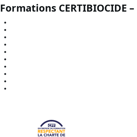
Formations CERTIBIOCIDE –
CERTIBIOCIDE - CPF en
Bourgogne-Franche-Comté
CERTIBIOCIDE - CPF en
Bretagne
CERTIBIOCIDE - CPF en
Centre-Val de Loire
CERTIBIOCIDE - CPF en
Grand Est
CERTIBIOCIDE - CPF en
Hauts-de-France
CERTIBIOCIDE - CPF en
Normandie
CERTIBIOCIDE - CPF en
Nouvelle-Aquitaine
CERTIBIOCIDE - CPF en
Occitanie
CERTIBIOCIDE - CPF en
Pays de la Loire
CERTIBIOCIDE - CPF en
Provence-Alpes-Côte d'Azur