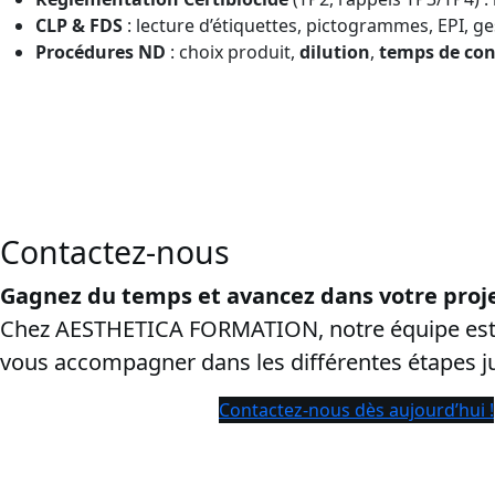
CLP & FDS
: lecture d’étiquettes, pictogrammes, EPI, ge
Procédures ND
: choix produit,
dilution
,
temps de con
CPF dans la circonscription de Nice:
cette page vise les re
ayants droit et de sécuriser la conversion.
Contactez-nous
Gagnez du temps et avancez dans votre proje
Chez AESTHETICA FORMATION, notre équipe est 
vous accompagner dans les différentes étapes 
Contactez-nous dès aujourd’hui !