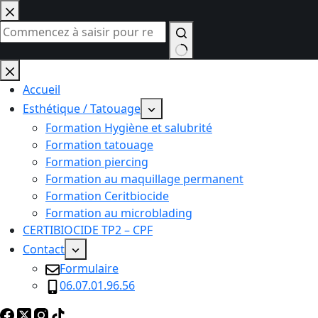
Passer
au
contenu
Aucun
résultat
Accueil
Esthétique / Tatouage
Formation Hygiène et salubrité
Formation tatouage
Formation piercing
Formation au maquillage permanent
Formation Ceritbiocide
Formation au microblading
CERTIBIOCIDE TP2 – CPF
Contact
Formulaire
06.07.01.96.56