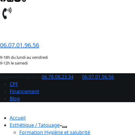
06.78.08.23.34
06.07.01.96.56
9-18h du lundi au vendredi
9-12h le samedi
Appelez-nous au :
06.78.08.23.34
ou
06.07.01.96.56
CPF
Financement
Blog
Accueil
Esthétique / Tatouage
Formation Hygiène et salubrité