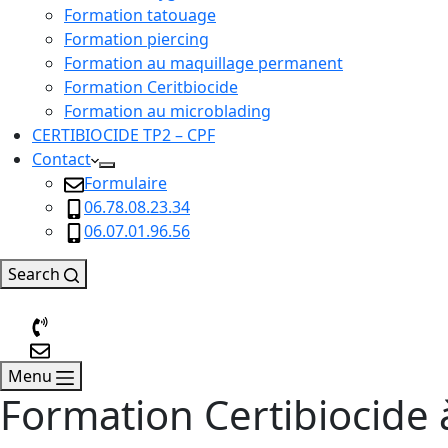
Formation tatouage
Formation piercing
Formation au maquillage permanent
Formation Ceritbiocide
Formation au microblading
CERTIBIOCIDE TP2 – CPF
Contact
Formulaire
06.78.08.23.34
06.07.01.96.56
Search
Menu
Formation Certibiocide à