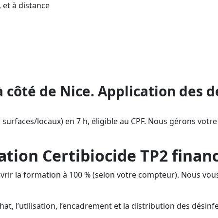
 et à distance
s (TP2), éligible au CPF : bénéficiez d’
ETICA Formation à proximité de Nice, pr
puis l’inscription CPF jusqu’à l’obtentio
.
à côté de Nice. Application des d
 surfaces/locaux) en 7 h, éligible au CPF. Nous gérons votre 
ation Certibiocide TP2 financ
uvrir la formation à 100 % (selon votre compteur). Nous 
at, l’utilisation, l’encadrement et la distribution des désinf