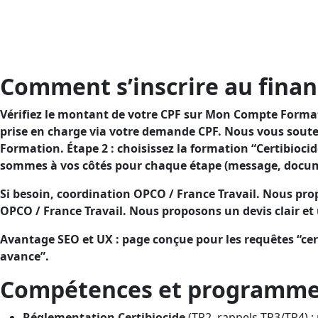
Objectif : sécuriser l’utilisation de vos désinfectants T
charge.Finalité : sécuriser l’emploi des désinfectants T
charge.
Comment s’inscrire au fina
Vérifiez le montant de votre CPF sur Mon Compte Formatio
prise en charge via votre demande CPF. Nous vous soute
Formation. Étape 2 : choisissez la formation “Certibioc
sommes à vos côtés pour chaque étape (message, docume
Si besoin, coordination OPCO / France Travail. Nous pro
OPCO / France Travail. Nous proposons un devis clair et
Avantage SEO et UX : page conçue pour les requêtes “cer
avance”.
Compétences et programme (
Réglementation Certibiocide
(TP2, rappels TP3/TP4) : r