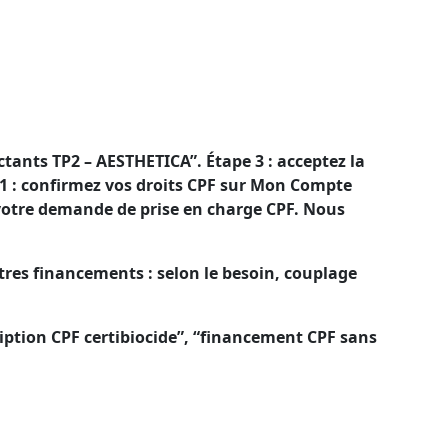
nancement CPF pour alléger votre reste à
 CPF qui réduit le montant restant à votre
tants TP2 – AESTHETICA”. Étape 3 : acceptez la
1 : confirmez vos droits CPF sur Mon Compte
 votre demande de prise en charge CPF. Nous
tres financements : selon le besoin, couplage
ription CPF certibiocide”, “financement CPF sans