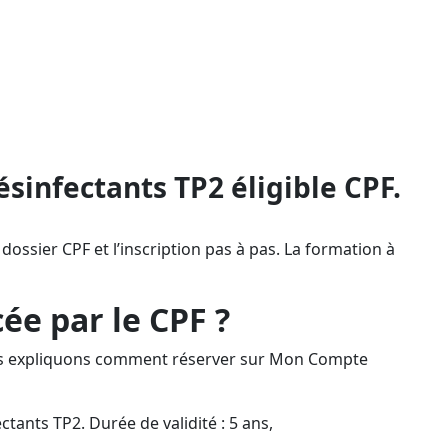
un financement pour monter en
ésent partout en France grâce à la
n de l’attestation (validité 5 ans)
ésinfectants TP2 éligible CPF.
dossier CPF et l’inscription pas à pas. La formation à
ée par le CPF ?
vous expliquons comment réserver sur Mon Compte
ectants TP2. Durée de validité : 5 ans,