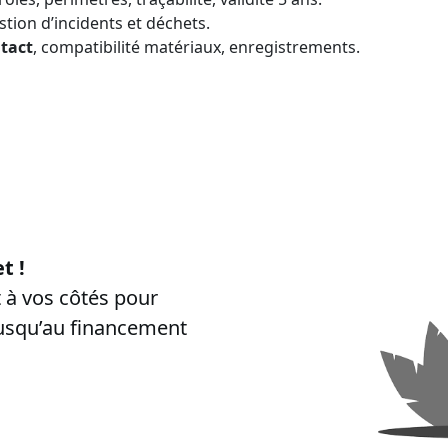
stion d’incidents et déchets.
tact
, compatibilité matériaux, enregistrements.
cherches “
certibiocide CPF
”, “
formation certibiocide financée CP
t !
à vos côtés pour
jusqu’au financement